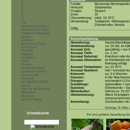
Steckbrief
P
Familie:
Myrtaceae Myrtengewäc
Q
Herkunft:
Südamerika
R
Gruppe:
Strauch
S
Zone:
10
T
Überwinterung:
mind. 10-15°C
U
Verwendung:
Topfgarten, Wintergarten
V-Z
Zimmerkultur, Bonsai
Gemüse & Gewürze
Giftig:
Mangroven & Teich
Palmen & Palmfarne
Acacia
Anzuchtanleitung
Adenium
Vermehrung:
Samen/Steckling
Baumfarne/Farne
Vorbehandlung:
ca. 24 Std. im ka
Eucalyptus
Aussaat Zeit:
ganzjährig > nur
Plumeria
Aussaat Tiefe:
ca. 1 cm
Hibiskus
Aussaat Substrat:
Kokohum oder Anz
Passiflora
Aussaat Alternative:
im Keimbeutel mi
Musa
Keimung erfolgt
Proteen
Aussaat Temperatur:
ca. 22-25°C
Samen-Raritäten
Aussaat Standort:
hell + konstant fe
Gekeimte Samen
Keimzeit:
ca. 3-6 Wochen
Samen-Sets
Giessen:
in der Wachstums
Herkunft
Düngen:
wöchentlich 0,1%
PFLANZEN SHOP
Schädlinge:
Spinnmilben > be
Bücher
Substrat:
Einheitserde + Sa
Alles für die Anzucht
Weiterkultur:
hell bei ca. 15-20
Alle Artikel
Überwinterung:
Ältere Exemplare
Angebote
entsprechend leic
Neue Produkte
Anmerkung:
Zimmerkultur mit 
Dienstag, 19. März 
Schnellsuche
Für eine größere Darstellung kli