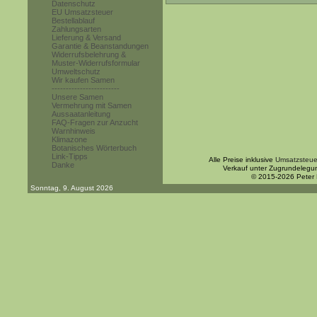
Datenschutz
EU Umsatzsteuer
Bestellablauf
Zahlungsarten
Lieferung & Versand
Garantie & Beanstandungen
Widerrufsbelehrung &
Muster-Widerrufsformular
Umweltschutz
Wir kaufen Samen
------------------------
Unsere Samen
Vermehrung mit Samen
Aussaatanleitung
FAQ-Fragen zur Anzucht
Warnhinweis
Klimazone
Botanisches Wörterbuch
Link-Tipps
Alle Preise inklusive
Umsatzsteue
Danke
Verkauf unter Zugrundelegu
© 2015-2026 Peter
Sonntag, 9. August 2026