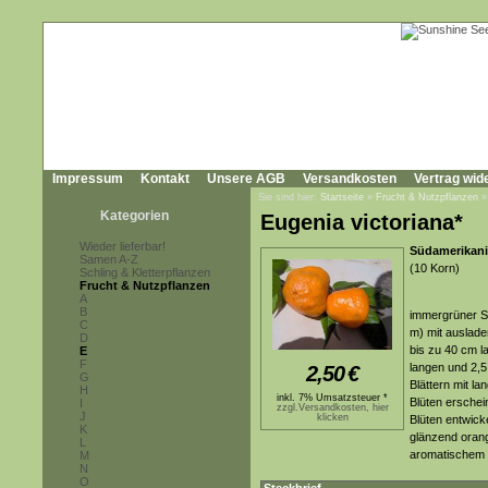
Impressum
Kontakt
Unsere AGB
Versandkosten
Vertrag wid
Sie sind hier:
Startseite
»
Frucht & Nutzpflanzen
Kategorien
Eugenia victoriana*
Wieder lieferbar!
Südamerikani
Samen A-Z
(10 Korn)
Schling & Kletterpflanzen
Frucht & Nutzpflanzen
A
B
immergrüner St
C
m) mit auslad
D
bis zu 40 cm l
E
F
langen und 2,5 
2,50
€
G
Blättern mit l
H
inkl. 7% Umsatzsteuer *
Blüten erschei
I
zzgl.Versandkosten, hier
J
klicken
Blüten entwick
K
glänzend oran
L
aromatischem
M
N
O