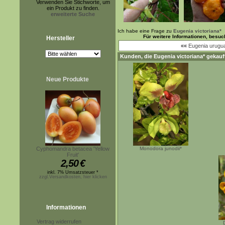
Verwenden Sie Stichworte, um
ein Produkt zu finden.
erweiterte Suche
Ich habe eine Frage zu
Eugenia victoriana*
Für weitere Informationen, besu
Hersteller
««
Eugenia urugu
Kunden, die
Eugenia victoriana*
gekauft
Neue Produkte
Cyphomandra betacea 'Yellow
Monodora junodii*
Fruit'
2,50
€
inkl. 7% Umsatzsteuer *
zzgl.Versandkosten, hier klicken
Informationen
Vertrag widerrufen