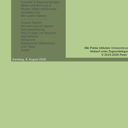
Garantie & Beanstandungen
Widerrufsbelehrung &
Muster-Widerrufsformular
Umweltschutz
Wir kaufen Samen
------------------------
Unsere Samen
Vermehrung mit Samen
Aussaatanleitung
FAQ-Fragen zur Anzucht
Warnhinweis
Klimazone
Botanisches Wörterbuch
Link-Tipps
Alle Preise inklusive
Umsatzsteue
Danke
Verkauf unter Zugrundelegu
© 2015-2026 Peter
Samstag, 8. August 2026