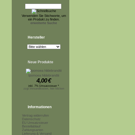
Verwenden Sie Stichworte, um
ein Produkt zu finden.
erweiterte Suche
Hersteller
Neue Produkte
Ipomoea hildebrandtii
4,00
€
inkl. 7% Umsatzsteuer *
zzgl.Versandkosten, hier klicken
Informationen
Vertrag widerrufen
Datenschutz
EU Umsatzsteuer
Bestellablauf
Zahlungsarten
Lieferung & Versand