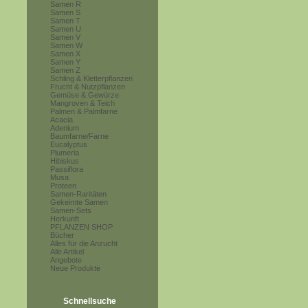
Samen R
Samen S
Samen T
Samen U
Samen V
Samen W
Samen X
Samen Y
Samen Z
Schling & Kletterpflanzen
Frucht & Nutzpflanzen
Gemüse & Gewürze
Mangroven & Teich
Palmen & Palmfarne
Acacia
Adenium
Baumfarne/Farne
Eucalyptus
Plumeria
Hibiskus
Passiflora
Musa
Proteen
Samen-Raritäten
Gekeimte Samen
Samen-Sets
Herkunft
PFLANZEN SHOP
Bücher
Alles für die Anzucht
Alle Artikel
Angebote
Neue Produkte
Schnellsuche