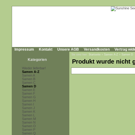
Impressum
Kontakt
Unsere AGB
Versandkosten
Vertrag wid
Sie sind hier:
Startseite
»
Samen A-Z
»
Samen D
Kategorien
Produkt wurde nicht 
Wieder lieferbar!
Samen A-Z
Samen A
Samen B
Samen C
Samen D
Samen E
Samen F
Samen G
Samen H
Samen I
Samen J
Samen K
Samen L
Samen M
Samen N
Samen O
Samen P
Samen Q