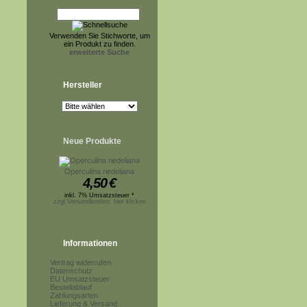
Verwenden Sie Stichworte, um
ein Produkt zu finden.
erweiterte Suche
Hersteller
Neue Produkte
Operculina riedeliana
4,50
€
inkl. 7% Umsatzsteuer *
zzgl.Versandkosten, hier klicken
Informationen
Vertrag widerrufen
Datenschutz
EU Umsatzsteuer
Bestellablauf
Zahlungsarten
Lieferung & Versand