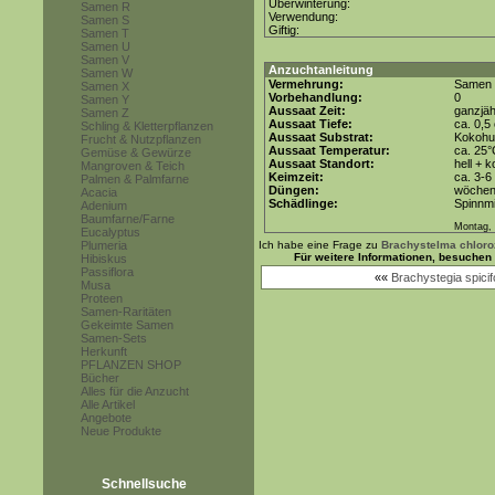
Überwinterung:
Samen R
Verwendung:
Samen S
Giftig:
Samen T
Samen U
Samen V
Anzuchtanleitung
Samen W
Vermehrung:
Samen
Samen X
Vorbehandlung:
0
Samen Y
Aussaat Zeit:
ganzjäh
Samen Z
Aussaat Tiefe:
ca. 0,5
Schling & Kletterpflanzen
Aussaat Substrat:
Kokohum
Frucht & Nutzpflanzen
Aussaat Temperatur:
ca. 25
Gemüse & Gewürze
Aussaat Standort:
hell + 
Mangroven & Teich
Keimzeit:
ca. 3-
Palmen & Palmfarne
Düngen:
wöchent
Acacia
Schädlinge:
Spinnmi
Adenium
Baumfarne/Farne
Montag, 
Eucalyptus
Plumeria
Ich habe eine Frage zu
Brachystelma chlor
Für weitere Informationen, besuchen
Hibiskus
Passiflora
««
Brachystegia spici
Musa
Proteen
Samen-Raritäten
Gekeimte Samen
Samen-Sets
Herkunft
PFLANZEN SHOP
Bücher
Alles für die Anzucht
Alle Artikel
Angebote
Neue Produkte
Schnellsuche