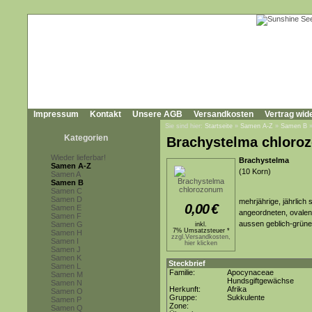
Impressum
Kontakt
Unsere AGB
Versandkosten
Vertrag wid
Sie sind hier:
Startseite
»
Samen A-Z
»
Samen B
Kategorien
Brachystelma chloro
Wieder lieferbar!
Brachystelma
Samen A-Z
(10 Korn)
Samen A
Samen B
Samen C
Samen D
mehrjährige, jährlich
0,00
€
Samen E
angeordneten, ovalen,
Samen F
aussen geblich-grüne
Samen G
inkl.
7% Umsatzsteuer *
Samen H
zzgl.Versandkosten,
Samen I
hier klicken
Samen J
Samen K
Steckbrief
Samen L
Familie:
Apocynaceae
Samen M
Hundsgiftgewächse
Samen N
Herkunft:
Afrika
Samen O
Gruppe:
Sukkulente
Samen P
Zone:
Samen Q