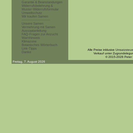
Garantie & Beanstandungen
Widerrufsbelehrung &
Muster-Widerrufsformular
Umweltschutz
Wir kaufen Samen
------------------------
Unsere Samen
Vermehrung mit Samen
Aussaatanleitung
FAQ-Fragen zur Anzucht
Warnhinweis
Klimazone
Botanisches Wörterbuch
Link-Tipps
Alle Preise inklusive
Umsatzsteue
Danke
Verkauf unter Zugrundelegu
© 2015-2026 Peter
Freitag, 7. August 2026