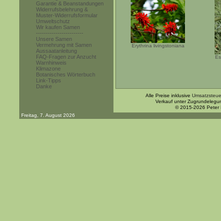
Garantie & Beanstandungen
Widerrufsbelehrung &
Muster-Widerrufsformular
Umweltschutz
Wir kaufen Samen
------------------------
Unsere Samen
Vermehrung mit Samen
Erythrina livingstoniana
Aussaatanleitung
FAQ-Fragen zur Anzucht
Es
Warnhinweis
Klimazone
Botanisches Wörterbuch
Link-Tipps
Danke
Alle Preise inklusive
Umsatzsteue
Verkauf unter Zugrundelegu
© 2015-2026 Peter
Freitag, 7. August 2026