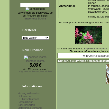
absolut trocken h
gießen.
Anmerkung:
In milden Gegend
Westwand + zusät
gewagt werden.
Verwenden Sie Stichworte, um
ein Produkt zu finden.
Freitag, 23. Dezemb
erweiterte Suche
Für eine größere Darstellung klicken Sie auf 
Hersteller
Ich habe eine Frage zu
Erythrina herbacea
Neue Produkte
Für weitere Informationen, besu
««
Erythrina guatemal
Ipomoea jicama
Kunden, die
Erythrina herbacea
gekauft
5,00
€
inkl. 7% Umsatzsteuer *
zzgl.Versandkosten, hier klicken
Informationen
Vertrag widerrufen
Datenschutz
EU Umsatzsteuer
Bestellablauf
Zahlungsarten
Lieferung & Versand