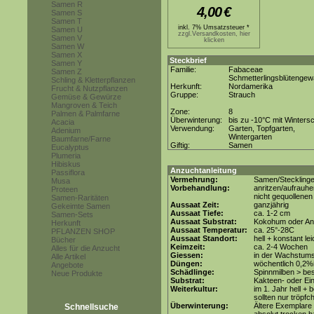
Samen R
4,00
€
Samen S
Samen T
inkl. 7% Umsatzsteuer *
Samen U
zzgl.Versandkosten, hier
Samen V
klicken
Samen W
Samen X
Steckbrief
Samen Y
Familie:
Fabaceae
Samen Z
Schmetterlingsblütenge
Schling & Kletterpflanzen
Herkunft:
Nordamerika
Frucht & Nutzpflanzen
Gruppe:
Strauch
Gemüse & Gewürze
Mangroven & Teich
Zone:
8
Palmen & Palmfarne
Überwinterung:
bis zu -10°C mit Winters
Acacia
Verwendung:
Garten, Topfgarten,
Adenium
Wintergarten
Baumfarne/Farne
Giftig:
Samen
Eucalyptus
Plumeria
Hibiskus
Anzuchtanleitung
Passiflora
Vermehrung:
Samen/Steckling
Musa
Vorbehandlung:
anritzen/aufrauhe
Proteen
nicht gequollene
Samen-Raritäten
Aussaat Zeit:
ganzjährig
Gekeimte Samen
Aussaat Tiefe:
ca. 1-2 cm
Samen-Sets
Aussaat Substrat:
Kokohum oder Anz
Herkunft
Aussaat Temperatur:
ca. 25°-28C
PFLANZEN SHOP
Aussaat Standort:
hell + konstant le
Bücher
Keimzeit:
ca. 2-4 Wochen
Alles für die Anzucht
Giessen:
in der Wachstums
Alle Artikel
Düngen:
wöchentlich 0,2%
Angebote
Schädlinge:
Spinnmilben > be
Neue Produkte
Substrat:
Kakteen- oder Ein
Weiterkultur:
im 1. Jahr hell + 
sollten nur tröp
Überwinterung:
Ältere Exemplare 
Schnellsuche