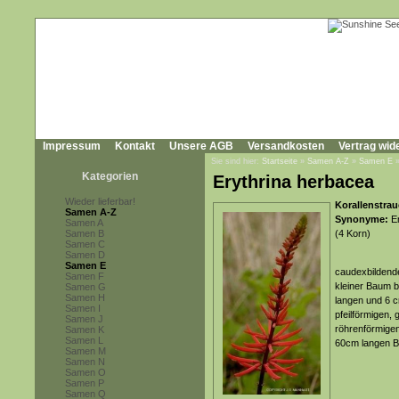
Impressum
Kontakt
Unsere AGB
Versandkosten
Vertrag wid
Sie sind hier:
Startseite
»
Samen A-Z
»
Samen E
Kategorien
Erythrina herbacea
Wieder lieferbar!
Korallenstrau
Samen A-Z
Synonyme:
Er
Samen A
Samen B
(4 Korn)
Samen C
Samen D
Samen E
caudexbildende
Samen F
kleiner Baum b
Samen G
Samen H
langen und 6 c
Samen I
pfeilförmigen, 
Samen J
röhrenförmigen
Samen K
Samen L
60cm langen B
Samen M
Samen N
Samen O
Samen P
Samen Q