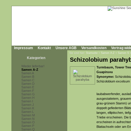
Impressum
Kontakt
Unsere AGB
Versandkosten
Vertrag wid
Sie sind hier:
Startseite
»
Samen A-Z
»
Samen S
Kategorien
Schizolobium parahy
Wieder lieferbar!
Turmbaum, Tower Tree, 
Samen A-Z
Guapiruvu
Samen A
Samen B
Synonyme:
Schizolobi
Samen C
Schizolobium excelsum
Samen D
Samen E
Samen F
laubabwerfender, auslad
Samen G
Samen H
ausgestattetem, grauem
Samen I
grau-grünem Stamm) und
Samen J
doppelt gefiederten Blät
Samen K
Samen L
langen, elliptischen, t
Samen M
Triebe erscheinen. Die b
Samen N
erscheinen in aufrechte
Samen O
Samen P
Blattachseln oder am En
Samen Q