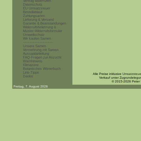
Vertrag widerrufen
Datenschutz
EU Umsatzsteuer
Bestellablauf
Zahlungsarten
Lieferung & Versand
Garantie & Beanstandungen
Widerrufsbelehrung &
Muster-Widerrufsformular
Umweltschutz
Wir kaufen Samen
------------------------
Unsere Samen
Vermehrung mit Samen
Aussaatanleitung
FAQ-Fragen zur Anzucht
Warnhinweis
Klimazone
Botanisches Wörterbuch
Link-Tipps
Alle Preise inklusive
Umsatzsteue
Danke
Verkauf unter Zugrundelegu
© 2015-2026 Peter
Freitag, 7. August 2026