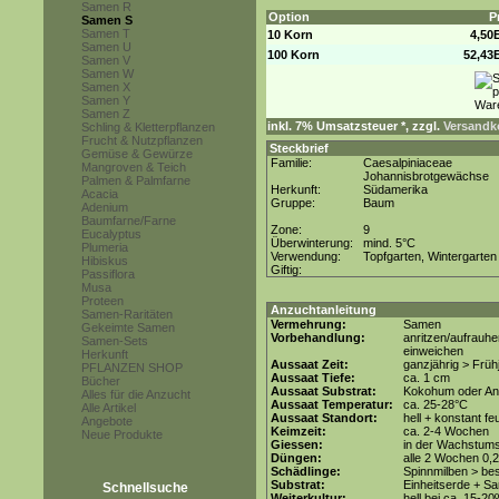
Samen R
Option
P
Samen S
Samen T
10 Korn
4,50
Samen U
100 Korn
52,43
Samen V
Samen W
Samen X
Samen Y
Samen Z
inkl. 7% Umsatzsteuer *, zzgl.
Versandko
Schling & Kletterpflanzen
Frucht & Nutzpflanzen
Steckbrief
Gemüse & Gewürze
Familie:
Caesalpiniaceae
Mangroven & Teich
Johannisbrotgewächse
Palmen & Palmfarne
Herkunft:
Südamerika
Acacia
Gruppe:
Baum
Adenium
Baumfarne/Farne
Zone:
9
Eucalyptus
Überwinterung:
mind. 5°C
Plumeria
Verwendung:
Topfgarten, Wintergarten
Hibiskus
Giftig:
Passiflora
Musa
Proteen
Anzuchtanleitung
Samen-Raritäten
Vermehrung:
Samen
Gekeimte Samen
Vorbehandlung:
anritzen/aufrauh
Samen-Sets
einweichen
Herkunft
Aussaat Zeit:
ganzjährig > Frü
PFLANZEN SHOP
Aussaat Tiefe:
ca. 1 cm
Bücher
Aussaat Substrat:
Kokohum oder Anz
Alles für die Anzucht
Aussaat Temperatur:
ca. 25-28°C
Alle Artikel
Aussaat Standort:
hell + konstant fe
Angebote
Keimzeit:
ca. 2-4 Wochen
Neue Produkte
Giessen:
in der Wachstums
Düngen:
alle 2 Wochen 0,
Schädlinge:
Spinnmilben > be
Substrat:
Einheitserde + Sa
Schnellsuche
Weiterkultur:
hell bei ca. 15-20