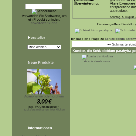
Überwinterung:
Ältere Exemplare
entsprechend nur 
austrocknet.
Verwenden Sie Stichworte, um
Sonntag, 5. August 
ein Produkt zu finden.
erweiterte Suche
Für eine größere Darstellung
Hersteller
Ich habe eine Frage zu
Schizolobium parah
««
Schinus terebinth
Kunden, die
Schizolobium parahyba
ge
Acacia denticulosa
Neue Produkte
Aganonerion polymorphum
3,00
€
inkl. 7% Umsatzsteuer *
zzgl.Versandkosten, hier klicken
Informationen