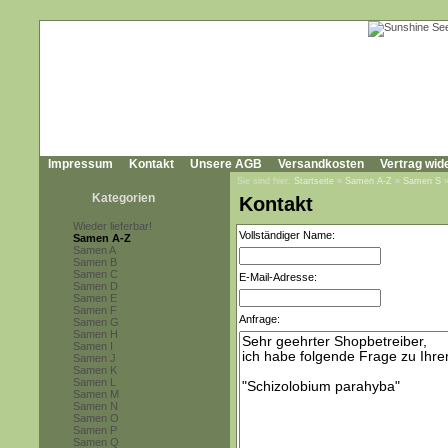
Impressum
Kontakt
Unsere AGB
Versandkosten
Vertrag wid
Sie sind hier:
Startseite
»
Samen A-Z
»
Samen S
Kategorien
Kontakt
Wieder lieferbar!
Vollständiger Name:
Samen A-Z
Samen A
Samen B
Samen C
E-Mail-Adresse:
Samen D
Samen E
Samen F
Anfrage:
Samen G
Samen H
Samen I
Samen J
Samen K
Samen L
Samen M
Samen N
Samen O
Samen P
Samen Q