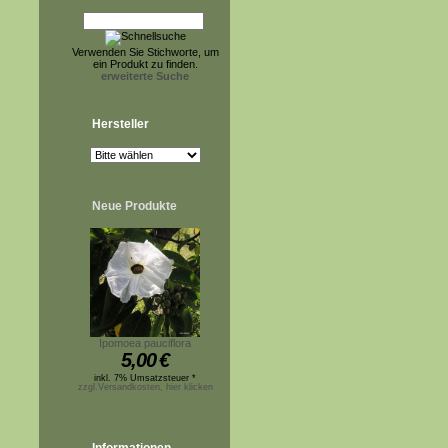
Verwenden Sie Stichworte, um
ein Produkt zu finden.
erweiterte Suche
Hersteller
Neue Produkte
Ipomoea pauciflora
5,00
€
inkl. 7% Umsatzsteuer *
zzgl.Versandkosten, hier klicken