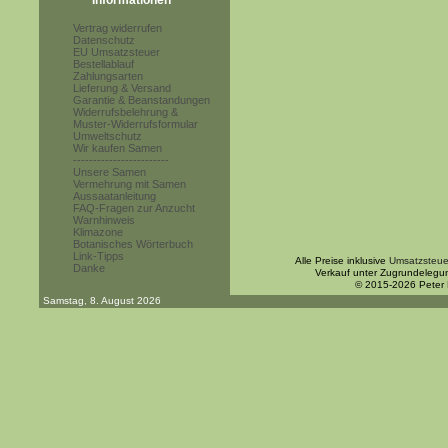
Informationen
Vertrag widerrufen
Datenschutz
EU Umsatzsteuer
Bestellablauf
Zahlungsarten
Lieferung & Versand
Garantie & Beanstandungen
Widerrufsbelehrung &
Muster-Widerrufsformular
Umweltschutz
Wir kaufen Samen
------------------------
Unsere Samen
Vermehrung mit Samen
Aussaatanleitung
FAQ-Fragen zur Anzucht
Warnhinweis
Klimazone
Botanisches Wörterbuch
Link-Tipps
Alle Preise inklusive
Umsatzsteue
Danke
Verkauf unter Zugrundelegu
© 2015-2026 Peter
Samstag, 8. August 2026