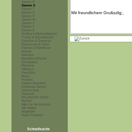
Samen R
Samen S
Samen T
Samen U
Samen V
Samen W
Samen X
Samen Y
Samen Z
Schling & Kletterpflanzen
Frucht & Nutzpflanzen
Gemüse & Gewürze
Mangroven & Teich
Palmen & Palmfarne
Acacia
Adenium
Baumfarne/Farne
Eucalyptus
Plumeria
Hibiskus
Passiflora
Musa
Proteen
Samen-Raritäten
Gekeimte Samen
Samen-Sets
Herkunft
PFLANZEN SHOP
Bücher
Alles für die Anzucht
Alle Artikel
Angebote
Neue Produkte
Schnellsuche