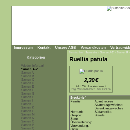
Impressum
Kontakt
Unsere AGB
Versandkosten
Vertrag wid
Sie sind hier:
Startseite
»
Samen A-Z
»
Samen R
Kategorien
Ruellia patula
Wieder lieferbar!
Samen A-Z
Samen A
Samen B
2,30
€
Samen C
Samen D
Samen E
inkl. 7% Umsatzsteuer *
zzgl.Versandkosten, hier klicken
Samen F
Samen G
Samen H
Steckbrief
Samen I
Familie:
Acanthaceae
Samen J
Akanthusgewächse
Samen K
Bärenklaugewächse
Samen L
Herkunft:
Südamerika
Samen M
Gruppe:
Staude
Samen N
Zone:
Samen O
Überwinterung:
Samen P
Verwendung:
Samen Q
Giftig: