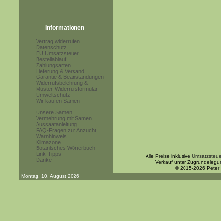
Informationen
Vertrag widerrufen
Datenschutz
EU Umsatzsteuer
Bestellablauf
Zahlungsarten
Lieferung & Versand
Garantie & Beanstandungen
Widerrufsbelehrung &
Muster-Widerrufsformular
Umweltschutz
Wir kaufen Samen
------------------------
Unsere Samen
Vermehrung mit Samen
Aussaatanleitung
FAQ-Fragen zur Anzucht
Warnhinweis
Klimazone
Botanisches Wörterbuch
Link-Tipps
Alle Preise inklusive
Umsatzsteue
Danke
Verkauf unter Zugrundelegu
© 2015-2026 Peter
Montag, 10. August 2026