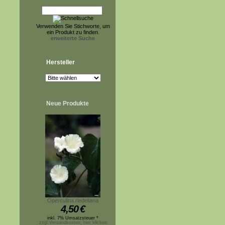
Verwenden Sie Stichworte, um
ein Produkt zu finden.
erweiterte Suche
Hersteller
Neue Produkte
Operculina riedeliana
4,50
€
inkl. 7% Umsatzsteuer *
zzgl.Versandkosten, hier klicken