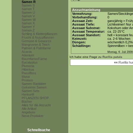
Samen R
Samen S
Samen T
Anzuchtanleitung
Samen U
Vermehrung:
Samen/Steckling
Samen V
Vorbehandlung:
0
Samen W
Aussaat Zeit:
ganzjährig > Früh
Samen X
Aussaat Tiefe:
Lichtkeimer! Nur 
Samen Y
Aussaat Substrat:
Kokohum oder Anz
Samen Z
Aussaat Temperatur:
ca. 22-25°C
Schling & Kletterpflanzen
Aussaat Standort:
hell + konstant fe
Frucht & Nutzpflanzen
Keimzeit:
ca. 2-6 Wochen
Gemüse & Gewürze
Düngen:
wöchentlich 0,2%
Mangroven & Teich
Schädlinge:
Spinnmilben > be
Palmen & Palmfarne
Acacia
Montag, 6. Juli 2009
Adenium
Ich habe eine Frage zu
Ruellia patula
Baumfarne/Farne
Eucalyptus
««
Ruellia hu
Plumeria
Hibiskus
Passiflora
Musa
Proteen
Samen-Raritäten
Gekeimte Samen
Samen-Sets
Herkunft
PFLANZEN SHOP
Bücher
Alles für die Anzucht
Alle Artikel
Angebote
Neue Produkte
Schnellsuche