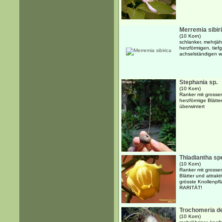
Merremia sibir
(10 Korn)
schlanker, mehrjäh
herzförmigen, tief
achselständigen w
Stephania sp.
(10 Korn)
Ranker mit grossen
herzförmige Blätte
überwintert
Thladiantha sp
(10 Korn)
Ranker mit grossen
Blätter und attrak
grösste Knollenpfl
RARITÄT!
Trochomeria de
(10 Korn)