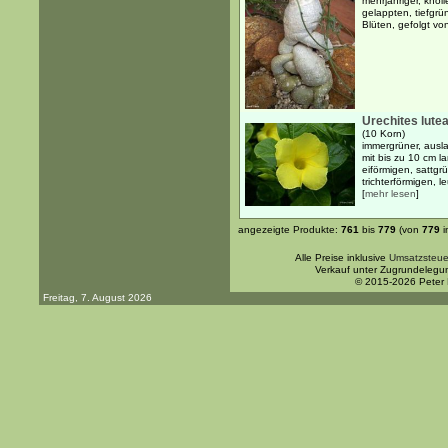
mehrjähriger, knol
gelappten, tiefgrü
Blüten, gefolgt von
Urechites lute
(10 Korn)
immergrüner, ausl
mit bis zu 10 cm 
eiförmigen, sattgr
trichterförmigen, l
[
mehr lesen
]
angezeigte Produkte:
761
bis
779
(von
779
i
Alle Preise inklusive
Umsatzsteue
Verkauf unter Zugrundelegu
© 2015-2026 Peter
Freitag, 7. August 2026