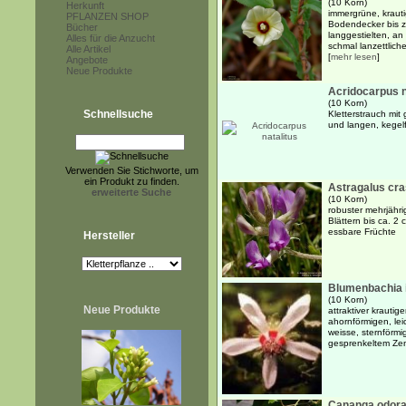
(10 Korn)
Herkunft
immergrüne, kraut
PFLANZEN SHOP
Bodendecker bis z
Bücher
langgestielten, an
Alles für die Anzucht
schmal lanzettliche
Alle Artikel
[
mehr lesen
]
Angebote
Neue Produkte
Acridocarpus n
(10 Korn)
Schnellsuche
Kletterstrauch mit
und langen, kegel
Verwenden Sie Stichworte, um
ein Produkt zu finden.
Astragalus cr
erweiterte Suche
(10 Korn)
robuster mehrjähri
Blättern bis ca. 2 
essbare Früchte
Hersteller
Blumenbachia i
(10 Korn)
Neue Produkte
attraktiver krautig
ahornförmigen, lei
weisse, sternförmig
gesprenkeltem Ze
Cananga odorat