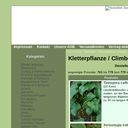
Impressum
Kontakt
Unsere AGB
Versandkosten
Vertrag wid
Sie sind hier:
Startseite
»
Kletterpflanze / Climber
Kategorien
Kletterpflanze / Climb
Wieder lieferbar!
Darstell
Samen A-Z
Schling & Kletterpflanzen
angezeigte Produkte:
761
bis
779
(von
779
i
Frucht & Nutzpflanzen
Produkte
Gemüse & Gewürze
Mangroven & Teich
Tinospora caff
Palmen & Palmfarne
(10 Korn)
Acacia
caudexbildender, v
Adenium
ovalen, an der Bas
Baumfarne/Farne
tiefgrünen Blätter
Eucalyptus
zu 30 cm langen 
Plumeria
Hibiskus
Passiflora
Musa
Proteen
Samen-Raritäten
Gekeimte Samen
Xenostegia tri
Samen-Sets