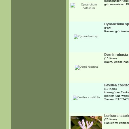
mehrjähriger Rank
grünen-weissen Bl
Cynanchum sp
(Port.)
Ranker, grün/weis
Derris robusta
(15 Korn)
Baum, weisse hän
Fevillea cordifo
(10 Korn)
immergüner Ranker
Blättern und weiss
Samen, RARITÄT!
Lonicera tatari
(20 Korn)
Ranker mit zartro