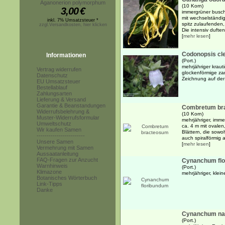
Aganonerion polymorphum
(10 Korn)
3,00
€
immergrüner busch
mit wechselständig
inkl. 7% Umsatzsteuer *
spitz zulaufenden, 
zzgl.Versandkosten, hier klicken
Die intensiv duften
[
mehr lesen
]
Codonopsis cl
Informationen
(Port.)
mehrjähriger kraut
Vertrag widerrufen
glockenförmige zar
Datenschutz
Zeichnung auf der
EU Umsatzsteuer
Bestellablauf
Zahlungsarten
Lieferung & Versand
Garantie & Beanstandungen
Combretum br
Widerrufsbelehrung &
(10 Korn)
Muster-Widerrufsformular
mehrjähriger, imme
Umweltschutz
ca. 4 m mit ovalen
Wir kaufen Samen
Blättern, die sow
------------------------
auch spiralförmig 
Unsere Samen
[
mehr lesen
]
Vermehrung mit Samen
Aussaatanleitung
FAQ-Fragen zur Anzucht
Cynanchum fl
Warnhinweis
(Port.)
Klimazone
mehrjähriger, klei
Botanisches Wörterbuch
Link-Tipps
Danke
Cynanchum nat
(Port.)