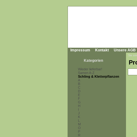
Impressum
Kontakt
Unsere AGB
Sie sin
Kategorien
Pr
Wieder lieferbar!
Samen A-Z
Schling & Kletterpflanzen
A
B
C
D
E
F
G
H
I
J
K
L
M
O
P
R