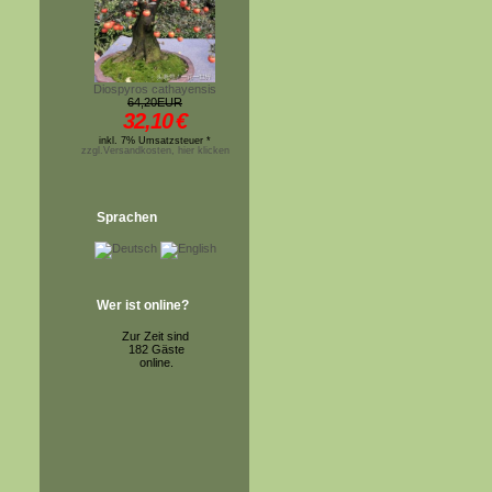
Diospyros cathayensis
64,20EUR
32,10
€
inkl. 7% Umsatzsteuer *
zzgl.Versandkosten, hier klicken
Sprachen
Wer ist online?
Zur Zeit sind
182 Gäste
online.