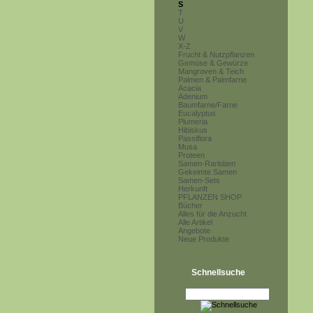
S
T
U
V
W
X-Z
Frucht & Nutzpflanzen
Gemüse & Gewürze
Mangroven & Teich
Palmen & Palmfarne
Acacia
Adenium
Baumfarne/Farne
Eucalyptus
Plumeria
Hibiskus
Passiflora
Musa
Proteen
Samen-Raritäten
Gekeimte Samen
Samen-Sets
Herkunft
PFLANZEN SHOP
Bücher
Alles für die Anzucht
Alle Artikel
Angebote
Neue Produkte
Schnellsuche