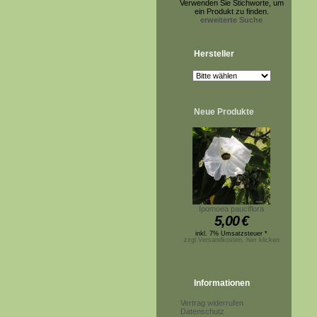
Verwenden Sie Stichworte, um
ein Produkt zu finden.
erweiterte Suche
Hersteller
Neue Produkte
Ipomoea pauciflora
5,00
€
inkl. 7% Umsatzsteuer *
zzgl.Versandkosten, hier klicken
Informationen
Vertrag widerrufen
Datenschutz