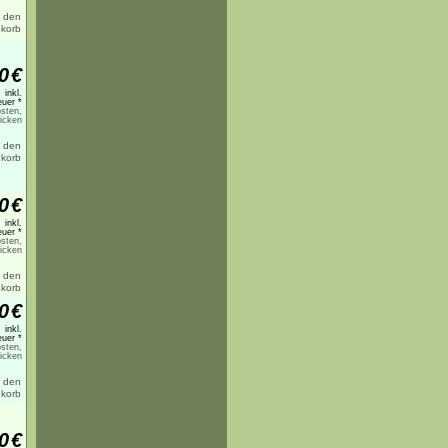
0
€
inkl.
uer *
sten,
licken
0
€
inkl.
uer *
sten,
licken
0
€
inkl.
uer *
sten,
licken
0
€