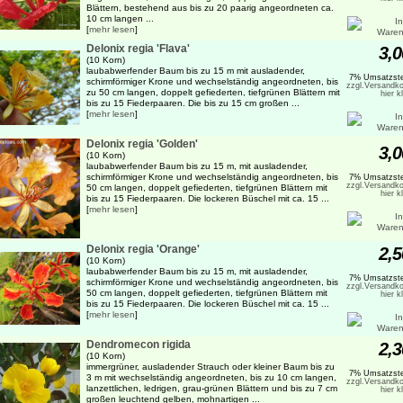
Blättern, bestehend aus bis zu 20 paarig angeordneten ca.
10 cm langen ...
[
mehr lesen
]
Delonix regia 'Flava'
3,0
(10 Korn)
laubabwerfender Baum bis zu 15 m mit ausladender,
7% Umsatzste
schirmförmiger Krone und wechselständig angeordneten, bis
zzgl.Versandko
zu 50 cm langen, doppelt gefiederten, tiefgrünen Blättern mit
hier k
bis zu 15 Fiederpaaren. Die bis zu 15 cm großen ...
[
mehr lesen
]
Delonix regia 'Golden'
3,0
(10 Korn)
laubabwerfender Baum bis zu 15 m, mit ausladender,
schirmförmiger Krone und wechselständig angeordneten, bis
7% Umsatzste
zzgl.Versandko
50 cm langen, doppelt gefiederten, tiefgrünen Blättern mit
hier k
bis zu 15 Fiederpaaren. Die lockeren Büschel mit ca. 15 ...
[
mehr lesen
]
Delonix regia 'Orange'
2,5
(10 Korn)
laubabwerfender Baum bis zu 15 m, mit ausladender,
7% Umsatzste
schirmförmiger Krone und wechselständig angeordneten, bis
zzgl.Versandko
50 cm langen, doppelt gefiederten, tiefgrünen Blättern mit
hier k
bis zu 15 Fiederpaaren. Die lockeren Büschel mit ca. 15 ...
[
mehr lesen
]
Dendromecon rigida
2,3
(10 Korn)
immergrüner, ausladender Strauch oder kleiner Baum bis zu
7% Umsatzste
3 m mit wechselständig angeordneten, bis zu 10 cm langen,
zzgl.Versandko
lanzettlichen, ledrigen, grau-grünen Blättern und bis zu 7 cm
hier k
großen leuchtend gelben, mohnartigen ...