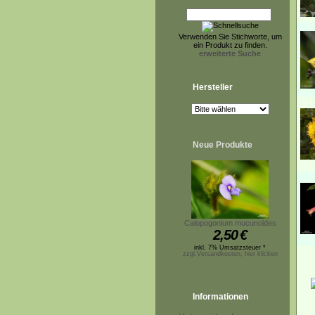
Verwenden Sie Stichworte, um
ein Produkt zu finden.
erweiterte Suche
Hersteller
Neue Produkte
Calopogonium mucunoides
2,50
€
inkl. 7% Umsatzsteuer *
zzgl.Versandkosten, hier klicken
Informationen