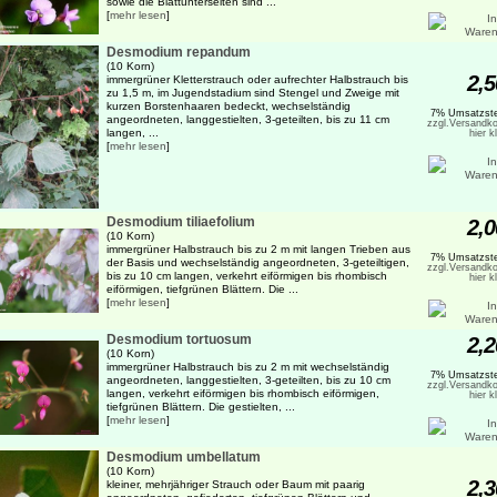
sowie die Blattunterseiten sind ...
[
mehr lesen
]
Desmodium repandum
(10 Korn)
2,5
immergrüner Kletterstrauch oder aufrechter Halbstrauch bis
zu 1,5 m, im Jugendstadium sind Stengel und Zweige mit
kurzen Borstenhaaren bedeckt, wechselständig
7% Umsatzste
angeordneten, langgestielten, 3-geteilten, bis zu 11 cm
zzgl.Versandko
langen, ...
hier k
[
mehr lesen
]
Desmodium tiliaefolium
2,0
(10 Korn)
immergrüner Halbstrauch bis zu 2 m mit langen Trieben aus
7% Umsatzste
der Basis und wechselständig angeordneten, 3-geteiltigen,
zzgl.Versandko
bis zu 10 cm langen, verkehrt eiförmigen bis rhombisch
hier k
eiförmigen, tiefgrünen Blättern. Die ...
[
mehr lesen
]
Desmodium tortuosum
2,2
(10 Korn)
immergrüner Halbstrauch bis zu 2 m mit wechselständig
7% Umsatzste
angeordneten, langgestielten, 3-geteilten, bis zu 10 cm
zzgl.Versandko
langen, verkehrt eiförmigen bis rhombisch eiförmigen,
hier k
tiefgrünen Blättern. Die gestielten, ...
[
mehr lesen
]
Desmodium umbellatum
(10 Korn)
2,3
kleiner, mehrjähriger Strauch oder Baum mit paarig