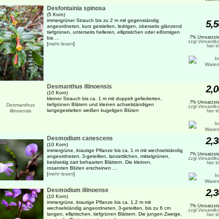
Desfontainia spinosa
(5 Korn)
immergrüner Strauch bis zu 2 m mit gegenständig
5,5
angeordneten, kurz gestielten, ledrigen, oberseits glänzend
tiefgrünen, unterseits helleren, elliptislchen oder eiförmigen
7% Umsatzste
bis ...
zzgl.Versandko
[
mehr lesen
]
hier k
Desmanthus illinoensis
2,0
(10 Korn)
kleiner Strauch bis ca. 1 m mit doppelt gefiederten,
7% Umsatzste
tiefgrünen Blätern und kleinen achselständigen
zzgl.Versandko
langegestielten weißen kugeligen Blüten
hier k
Desmodium canescens
2,3
(10 Korn)
immergrüne, krautige Pflanze bis ca. 1 m mit wechselständig
7% Umsatzste
angeordneten, 3-geteilten, lanzettlichen, mittelgrünen,
zzgl.Versandko
beidseitig zart behaarten Blättern. Die kleinen,
hier k
rosaroten Blüten erscheinen ...
[
mehr lesen
]
Desmodium illinoense
2,3
(10 Korn)
immergrüne, krautige Pflanze bis ca. 1,2 m mit
7% Umsatzste
wechselständig angeordneten, 3-geteilten, bis zu 6 cm
zzgl.Versandko
langen, elliptischen, tiefgrünen Blättern. Die jungen Zweige,
hier k