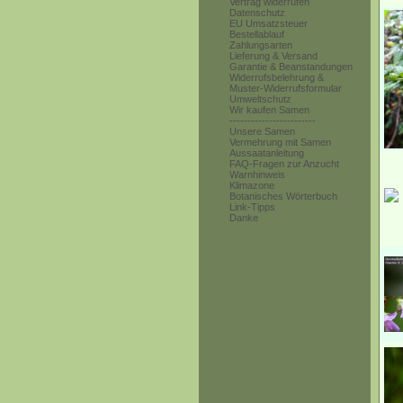
Vertrag widerrufen
Datenschutz
EU Umsatzsteuer
Bestellablauf
Zahlungsarten
Lieferung & Versand
Garantie & Beanstandungen
Widerrufsbelehrung &
Muster-Widerrufsformular
Umweltschutz
Wir kaufen Samen
------------------------
Unsere Samen
Vermehrung mit Samen
Aussaatanleitung
FAQ-Fragen zur Anzucht
Warnhinweis
Klimazone
Botanisches Wörterbuch
Link-Tipps
Danke