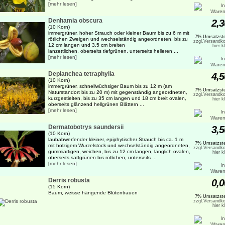
[
mehr lesen
]
Denhamia obscura
2,3
(10 Korn)
immergrüner, hoher Strauch oder kleiner Baum bis zu 6 m mit
7% Umsatzste
rötlichen Zweigen und wechselständig angeordneten, bis zu
zzgl.Versandko
12 cm langen und 3,5 cm breiten
hier k
lanzettlichen, oberseits tiefgrünen, unterseits helleren ...
[
mehr lesen
]
Deplanchea tetraphylla
4,5
(10 Korn)
immergrüner, schnellwüchsiger Baum bis zu 12 m (am
7% Umsatzste
Naturstandort bis zu 20 m) mit gegenständig angeordneten,
zzgl.Versandko
kurzgestielten, bis zu 35 cm langen und 18 cm breit ovalen,
hier k
oberseits glänzend hellgrünen Blättern ...
[
mehr lesen
]
Dermatobotrys saundersii
3,5
(10 Korn)
laubabwerfender kleiner, epiphytischer Strauch bis ca. 1 m
7% Umsatzste
mit holzigem Wurzelstock und wechselständig angeordneten,
zzgl.Versandko
gummiartigen, weichen, bis zu 12 cm langen, länglich ovalen,
hier k
oberseits sattgrünen bis rötlichen, unterseits ...
[
mehr lesen
]
Derris robusta
0,0
(15 Korn)
Baum, weisse hängende Blütentrauen
7% Umsatzste
zzgl.Versandko
hier k