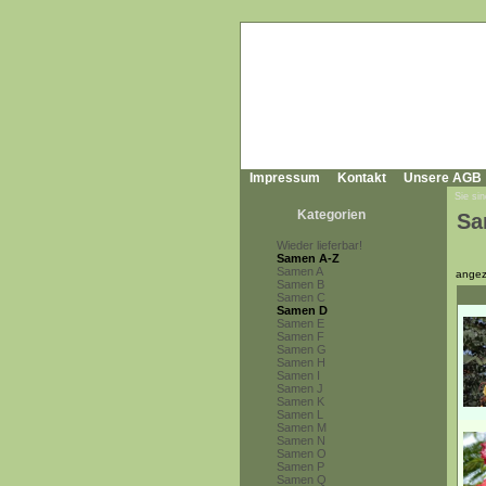
Impressum
Kontakt
Unsere AGB
Sie sin
Kategorien
Sa
Wieder lieferbar!
Samen A-Z
Samen A
angez
Samen B
Samen C
Samen D
Samen E
Samen F
Samen G
Samen H
Samen I
Samen J
Samen K
Samen L
Samen M
Samen N
Samen O
Samen P
Samen Q