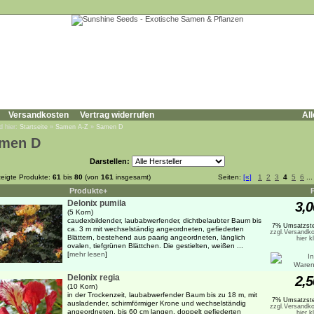
Versandkosten
Vertrag widerrufen
All
d hier:
Startseite
»
Samen A-Z
»
Samen D
men D
Darstellen:
eigte Produkte:
61
bis
80
(von
161
insgesamt)
Seiten:
[«]
1
2
3
4
5
6
..
Produkte+
Delonix pumila
3,0
(5 Korn)
caudexbildender, laubabwerfender, dichtbelaubter Baum bis
7% Umsatzste
ca. 3 m mit wechselständig angeordneten, gefiederten
zzgl.Versandko
Blättern, bestehend aus paarig angeordneten, länglich
hier k
ovalen, tiefgrünen Blättchen. Die gestielten, weißen ...
[
mehr lesen
]
Delonix regia
2,5
(10 Korn)
in der Trockenzeit, laubabwerfender Baum bis zu 18 m, mit
7% Umsatzste
ausladender, schirmförmiger Krone und wechselständig
zzgl.Versandko
angeordneten, bis 60 cm langen, doppelt gefiederten
hier k