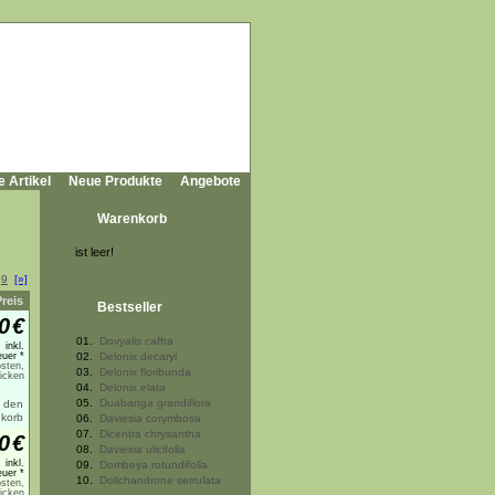
e Artikel
Neue Produkte
Angebote
Warenkorb
ist leer!
.
9
[»]
Preis
Bestseller
0
€
01.
Dovyalis caffra
inkl.
uer *
02.
Delonix decaryi
sten,
03.
Delonix floribunda
licken
04.
Delonix elata
05.
Duabanga grandiflora
06.
Daviesia corymbosa
07.
Dicentra chrysantha
0
€
08.
Daviesia ulicifolia
inkl.
09.
Dombeya rotundifolia
uer *
10.
Dolichandrone serrulata
sten,
licken