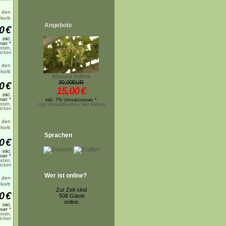
Angebote
0
€
inkl.
uer *
sten,
licken
Mucuna holtonii
30,00EUR
0
€
15,00
€
inkl.
uer *
inkl. 7% Umsatzsteuer *
sten,
zzgl.Versandkosten, hier klicken
licken
Sprachen
0
€
inkl.
uer *
sten,
licken
Wer ist online?
Zur Zeit sind
0
€
508 Gäste
online.
inkl.
uer *
sten,
licken