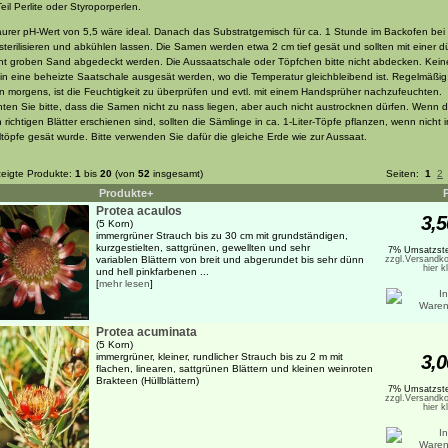
Teil Perlite oder Styroporperlen.
aurer pH-Wert von 5,5 wäre ideal. Danach das Substratgemisch für ca. 1 Stunde im Backofen bei
sterilisieren und abkühlen lassen. Die Samen werden etwa 2 cm tief gesät und sollten mit einer 
ht groben Sand abgedeckt werden. Die Aussaatschale oder Töpfchen bitte nicht abdecken. Keine
e in eine beheizte Saatschale ausgesät werden, wo die Temperatur gleichbleibend ist. Regelmäßig
n morgens, ist die Feuchtigkeit zu überprüfen und evtl. mit einem Handsprüher nachzufeuchten.
ten Sie bitte, dass die Samen nicht zu nass liegen, aber auch nicht austrocknen dürfen. Wenn d
 richtigen Blätter erschienen sind, sollten die Sämlinge in ca. 1-Liter-Töpfe pflanzen, wenn nicht i
ltöpfe gesät wurde. Bitte verwenden Sie dafür die gleiche Erde wie zur Aussaat.
eigte Produkte:
1
bis
20
(von
52
insgesamt)
Seiten:
1
2
Produkte+
Protea acaulos
3,5
(5 Korn)
immergrüner Strauch bis zu 30 cm mit grundständigen,
kurzgestielten, sattgrünen, gewellten und sehr
7% Umsatzste
variablen Blättern von breit und abgerundet bis sehr dünn
zzgl.Versandko
hier k
und hell pinkfarbenen ...
[
mehr lesen
]
Protea acuminata
(5 Korn)
immergrüner, kleiner, rundlicher Strauch bis zu 2 m mit
3,0
flachen, linearen, sattgrünen Blättern und kleinen weinroten
Brakteen (Hüllblättern)
7% Umsatzste
zzgl.Versandko
hier k