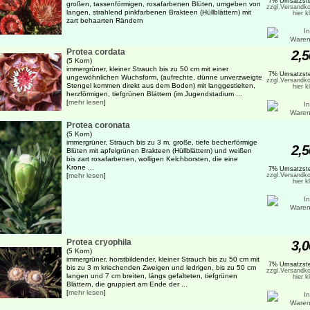
7% Umsatzste
großen, tassenförmigen, rosafarbenen Blüten, umgeben von
zzgl.Versandko
langen, strahlend pinkfarbenen Brakteen (Hüllblättern) mit
hier k
zart behaarten Rändern
Protea cordata
2,5
(5 Korn)
immergrüner, kleiner Strauch bis zu 50 cm mit einer
7% Umsatzste
ungewöhnlichen Wuchsform, (aufrechte, dünne unverzweigte
zzgl.Versandko
Stengel kommen direkt aus dem Boden) mit langgestielten,
hier k
herzförmigen, tiefgrünen Blättern (im Jugendstadium ...
[
mehr lesen
]
Protea coronata
(5 Korn)
immergrüner, Strauch bis zu 3 m, große, tiefe becherförmige
2,5
Blüten mit apfelgrünen Brakteen (Hüllblättern) und weißen
bis zart rosafarbenen, wolligen Kelchborsten, die eine
Krone ...
7% Umsatzste
[
mehr lesen
]
zzgl.Versandko
hier k
Protea cryophila
3,0
(5 Korn)
immergrüner, horstbildender, kleiner Strauch bis zu 50 cm mit
7% Umsatzste
bis zu 3 m kriechenden Zweigen und ledrigen, bis zu 50 cm
zzgl.Versandko
langen und 7 cm breiten, längs gefalteten, tiefgrünen
hier k
Blättern, die gruppiert am Ende der ...
[
mehr lesen
]