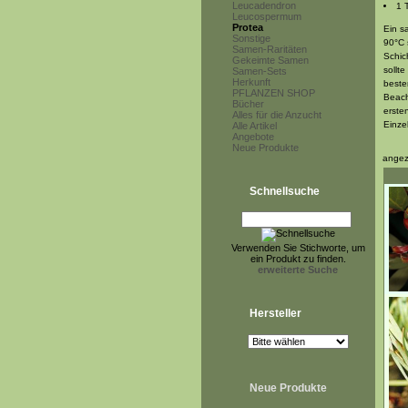
Leucadendron
1 
Leucospermum
Protea
Ein s
Sonstige
90°C 
Samen-Raritäten
Schic
Gekeimte Samen
sollt
Samen-Sets
Herkunft
beste
PFLANZEN SHOP
Beach
Bücher
ersten
Alles für die Anzucht
Einze
Alle Artikel
Angebote
Neue Produkte
angez
Schnellsuche
Verwenden Sie Stichworte, um
ein Produkt zu finden.
erweiterte Suche
Hersteller
Neue Produkte