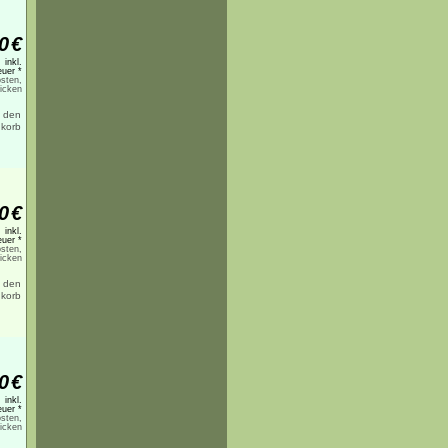
0
€
inkl.
uer *
sten,
licken
0
€
inkl.
uer *
sten,
licken
0
€
inkl.
uer *
sten,
licken