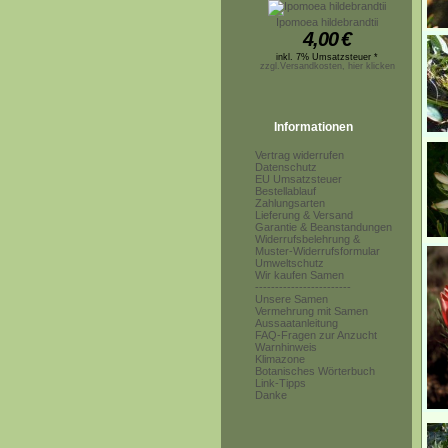
Ipomoea hildebrandtii
4,00
€
inkl. 7% Umsatzsteuer *
zzgl.Versandkosten, hier klicken
Informationen
Vertrag widerrufen
Datenschutz
EU Umsatzsteuer
Bestellablauf
Zahlungsarten
Lieferung & Versand
Garantie & Beanstandungen
Widerrufsbelehrung &
Muster-Widerrufsformular
Umweltschutz
Wir kaufen Samen
------------------------
Unsere Samen
Vermehrung mit Samen
Aussaatanleitung
FAQ-Fragen zur Anzucht
Warnhinweis
Klimazone
Botanisches Wörterbuch
Link-Tipps
Danke