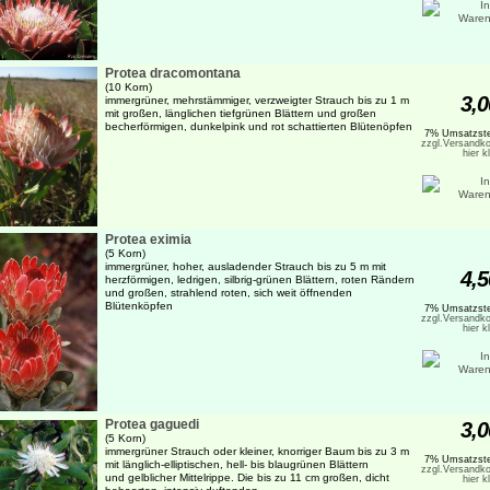
Protea dracomontana
(10 Korn)
3,0
immergrüner, mehrstämmiger, verzweigter Strauch bis zu 1 m
mit großen, länglichen tiefgrünen Blättern und großen
becherförmigen, dunkelpink und rot schattierten Blütenöpfen
7% Umsatzste
zzgl.Versandko
hier k
Protea eximia
(5 Korn)
immergrüner, hoher, ausladender Strauch bis zu 5 m mit
4,5
herzförmigen, ledrigen, silbrig-grünen Blättern, roten Rändern
und großen, strahlend roten, sich weit öffnenden
Blütenköpfen
7% Umsatzste
zzgl.Versandko
hier k
Protea gaguedi
3,0
(5 Korn)
immergrüner Strauch oder kleiner, knorriger Baum bis zu 3 m
7% Umsatzste
mit länglich-elliptischen, hell- bis blaugrünen Blättern
zzgl.Versandko
und gelblicher Mittelrippe. Die bis zu 11 cm großen, dicht
hier k