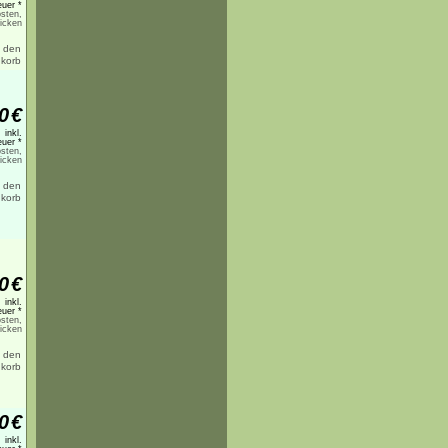
uer *
sten,
licken
0
€
inkl.
uer *
sten,
licken
0
€
inkl.
uer *
sten,
licken
0
€
inkl.