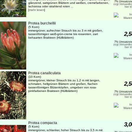
7% Umsatzste
glänzend, sattgrünen Blättern und weißen, cremefarbenen,
zzgl.Versandko
lachsrosa oder strahlend roten ...
hier k
[
mehr lesen
]
Protea burchellii
(5 Korn)
immergrüner, aufrechter Strauch bis zu 3 m mit großen,
2,5
tassenförmigen weiß-grün-creme bis rosaroten, zart
behaarten Brakteen (Hüllblättern)
7% Umsatzste
zzgl.Versandko
hier k
Protea canaliculata
(10 Korn)
immergrüner, kleiner Strauch bis zu 1,2 m mit langen,
2,5
schmalen, hellgrünen Blättern und großen, flachen
tassenförmigen Blütenköpfen, umgeben von rosa-
pinkfarbenen Brakteen (Hüllblättern)
7% Umsatzste
zzgl.Versandko
hier k
Protea compacta
3,0
(5 Korn)
immergrüner, schlanker, hoher Strauch bis zu 3,5 m mit