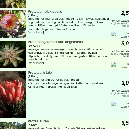
Protea amplexicaulis
2,5
(5 Korn)
immergrüner, kleiner Strauch bis zu 40 cm mit wechselständig
7% Umsatzste
angeordneten, stengelumfassenden, herzförmigen, blau-
zzgl.Versandko
grünen Blättern und pinkfarbenem Rand. Die meist
hier k
am Boden liegenden, bis zu 9 cm ø ...
[
mehr lesen
]
Protea angolensis var. angolensis
3,0
(10 Korn)
immergrüner, mehrstämmiger Strauch bis ca. 60 cm oder
7% Umsatzste
kleiner Baum bis zu 3 m mit ledrigen, länglich ovalen-
zzgl.Versandko
elliptischen, mittelgrünen Blättern und großen Blütenköpfen,
hier k
bestehend aus ...
[
mehr lesen
]
Protea aristata
(4 Korn)
immergrüner, aufrechter Strauch bis zu
3,0
2,5 m mit nadelförmige, sattgrünen Blättern und strahlend
karmesinroten, glockenförmigen Blüten
7% Umsatzste
zzgl.Versandko
hier k
Protea aurea
3,5
(5 Korn)
immergrüner, Strauch bis zu 5 m mit filzigen, später ledrigen,