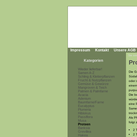
Impressum
Kontakt
Unsere AGB
Sie sin
Kategorien
Pr
Wieder lieferbar!
Die G
Samen A-Z
Schling & Kletterpflanzen
Südaf
Frucht & Nutzpflanzen
oder 
Gemüse & Gewürze
einem
Mangroven & Teich
purpu
Palmen & Palmfarne
Acacia
Die b
Adenium
würde
Baumfarne/Farne
eine P
Eucalyptus
Samen
Plumeria
Hibiskus
trock
Passiflora
Als P
Musa
folgt
Proteen
Banksia
2 
Grevillea
2 
Hakea