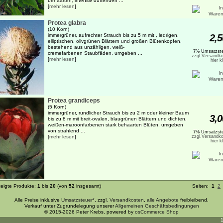
behaarten, intensiv duftenden ...
[
mehr lesen
]
Protea glabra
(10 Korn)
immergrüner, aufrechter Strauch bis zu 5 m mit , ledrigen,
2,5
elliptischen, olivgrünen Blättern und großen Blütenkopfen,
bestehend aus unzähligen, weiß-
7% Umsatzste
cremefarbenen Staubfäden, umgeben ...
zzgl.Versandko
[
mehr lesen
]
hier k
Protea grandiceps
(5 Korn)
immergrüner, rundlicher Strauch bis zu 2 m oder kleiner Baum
3,0
bis zu 8 m mit breit-ovalen, blaugrünen Blättern und dichten,
weißen-maroonfarbenen stark behaarten Blüten, umgeben
von strahlend ...
7% Umsatzste
[
mehr lesen
]
zzgl.Versandko
hier k
eigte Produkte:
1
bis
20
(von
52
insgesamt)
Seiten:
1
2
Alle Preise inklusive
Umsatzsteuer*
, zzgl.
Versandkosten
,
alle Angebote
freibleibend.
Verkauf unter Zugrundelegung unserer
Allgemeinen Geschäftsbedingungen
© 2015-2026 Peter Krebs, powered by
osCommerce Shop
1