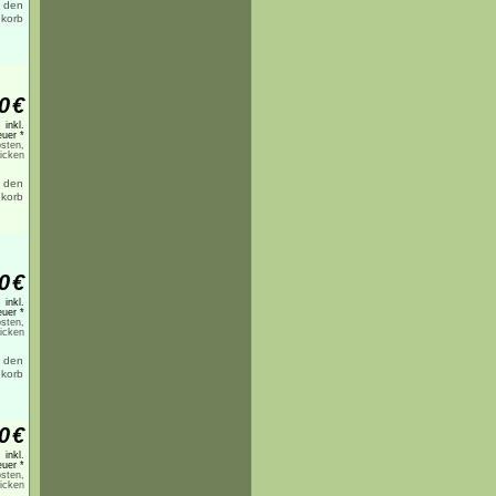
0
€
inkl.
uer *
sten,
licken
0
€
inkl.
uer *
sten,
licken
0
€
inkl.
uer *
sten,
licken