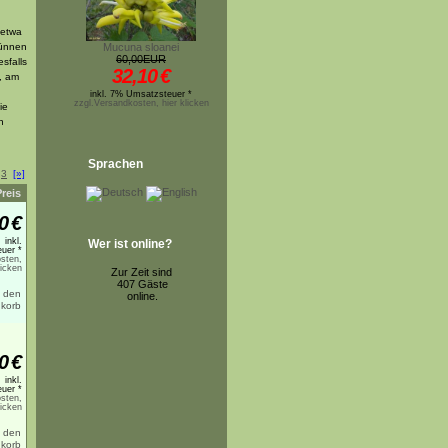
 etwa
dünnen
Mucuna sloanei
60,00EUR
sfalls
32,10
€
, am
inkl. 7% Umsatzsteuer *
zzgl.Versandkosten, hier klicken
ie
n
Sprachen
3
[»]
Preis
0
€
inkl.
Wer ist online?
uer *
sten,
licken
Zur Zeit sind
407 Gäste
online.
0
€
inkl.
uer *
sten,
licken