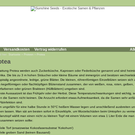
Versandkosten
Vertrag widerrufen
All
d hier:
Startseite
»
Proteen
»
Protea
otea
attung Protea werden auch Zuckerbüsche, Kaprosen oder Federbüsche genannt und sind heimis
rika. Die bis zu 3 m hohen Sträucher oder kleine Bäume sind immergrün und besitzen wechselst
spiralig angeordnete, ledrige, grüne Blätter. Die kleinen, röhrenförmigen Einzelblüten setzen sich 
 kegelförmigen oder flachköpfigen Blütenstand zusammen, der von weißen, rosa, roten, gelben,
rfarbenen oder grünen Brakteen (Hüllblättern) umgeben sind.
este Aussaatzeit ist das Frühjahr oder der Herbst. Diese Temperaturschwankungen sind wichtig, s
n die Samen nicht keimen. Die Anzucht erfordert etwas Aufmerksamkeit, da die Samen sehr anfäll
ilzinfektion sind.
 ungefähr für eine halbe Stunde in 50°C heißem Wasser legen und anschließend ausbreiten u
nen lassen. Man sät am besten sofort in Einzeltöpfe, um Wurzelschäden beim Umtopfen zu verme
flanztopf wählt man einen nicht zu kleinen Topf mit einem Volumen von etwa 1 Liter Erde die man
 zusammen setzen sollte:
Teile Torf (ersatzweise Kokosfasersubstrat 'Kokohum')
Teile groben Sand (keinen Bausand)