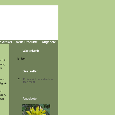
e Artikel
Neue Produkte
Angebote
Warenkorb
ist leer!
ch in
ändig
zu
Bestseller
01.
Protea stokoei - absolute
onst
RARITÄT!
ig für
nd
iden.
Angebote
 wie