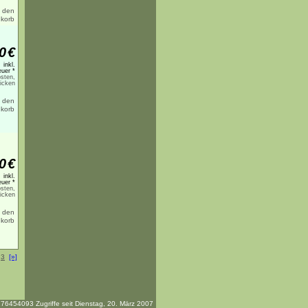
0
€
inkl.
uer *
sten,
licken
0
€
inkl.
uer *
sten,
licken
3
[»]
76454093 Zugriffe seit Dienstag, 20. März 2007