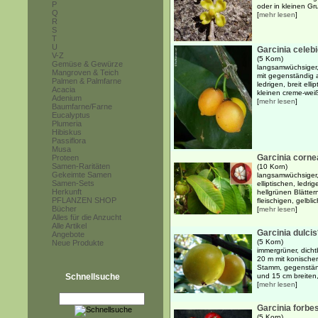
P
oder in kleinen Gr
Q
[
mehr lesen
]
R
S
T
U
Garcinia celeb
V-Z
(5 Korn)
Gemüse & Gewürze
langsamwüchsiger,
Mangroven & Teich
mit gegenständig 
Palmen & Palmfarne
ledrigen, breit ell
Acacia
kleinen creme-weiß
Adenium
[
mehr lesen
]
Baumfarne/Farne
Eucalyptus
Plumeria
Hibiskus
Passiflora
Musa
Garcinia corne
Proteen
Samen-Raritäten
(10 Korn)
Gekeimte Samen
langsamwüchsiger,
Samen-Sets
elliptischen, ledri
Herkunft
hellgrünen Blätter
PFLANZEN SHOP
fleischigen, gelbli
Bücher
[
mehr lesen
]
Alles für die Anzucht
Alle Artikel
Garcinia dulcis
Angebote
(5 Korn)
Neue Produkte
immergrüner, dicht
20 m mit konische
Stamm, gegenstän
Schnellsuche
und 15 cm breiten, 
[
mehr lesen
]
Garcinia forbes
(5 Korn)