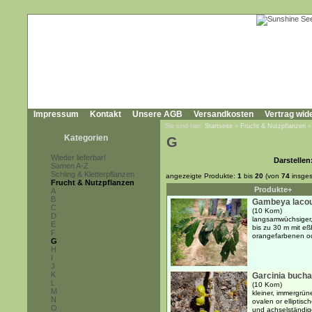
Impressum
Kontakt
Unsere AGB
Versandkosten
Vertrag wid
Sie sind hier:
Startseite
»
Frucht & Nutzpflanzen
Kategorien
G
Wieder lieferbar!
Darstellen
Samen A-Z
Schling & Kletterpflanzen
angezeigte Produkte:
1
bis
20
(von
74
insges
Frucht & Nutzpflanzen
Produkte+
A
B
Gambeya lacou
C
(10 Korn)
D
langsamwüchsiger,
E
bis zu 30 m mit eß
F
orangefarbenen od
G
H
I
J
K
Garcinia bucha
L
(10 Korn)
M
kleiner, immergrü
N
ovalen or elliptisc
O
und achselständige