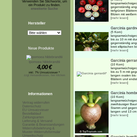
Verwenden Sie Stichworte, um
langsamwüchsiger,
ein Produkt zu finden.
gegenständig ange
erweiterte Suche
tiefgrünen Blättern
Blüten mit weißem
[
mehr lesen
]
Hersteller
Garcinia gardn
(5 Korn)
langsamwüchsiger, 
bis zu 10 m mit 
gegenständig ange
breit elliptischen b
Neue Produkte
[
mehr lesen
]
Garcinia gerrar
Ipomoea hildebrandtii
(10 Korn)
4,00
€
langsamwüchsiger,
bis zu 5 m mit ge
inkl. 7% Umsatzsteuer *
zzgl.Versandkosten, hier klicken
langen ovalen bis 
Blättern und endst
[
mehr lesen
]
Garcinia homb
Informationen
(10 Korn)
langsamwüchsiger, 
Vertrag widerrufen
zweihäusiger Baum
Datenschutz
Stamm und gegens
EU Umsatzsteuer
langen und 13 cm br
Bestellablauf
[
mehr lesen
]
Zahlungsarten
Lieferung & Versand
Garantie & Beanstandungen
Widerrufsbelehrung &
Muster-Widerrufsformular
Umweltschutz