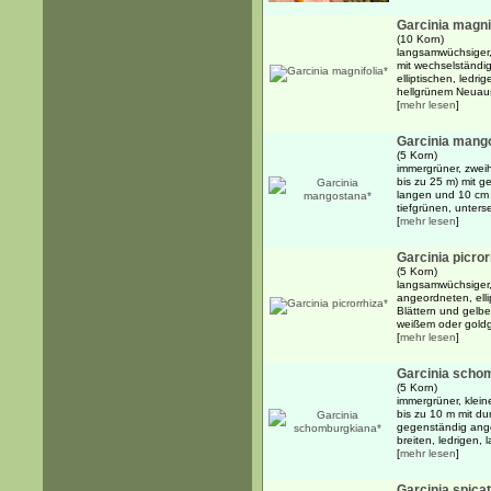
Garcinia magni
(10 Korn)
langsamwüchsiger,
mit wechselständi
elliptischen, ledri
hellgrünem Neuaustr
[
mehr lesen
]
Garcinia mang
(5 Korn)
immergrüner, zwei
bis zu 25 m) mit 
langen und 10 cm b
tiefgrünen, unterse
[
mehr lesen
]
Garcinia picror
(5 Korn)
langsamwüchsiger
angeordneten, elli
Blättern und gelben
weißem oder goldg
[
mehr lesen
]
Garcinia scho
(5 Korn)
immergrüner, klein
bis zu 10 m mit 
gegenständig ange
breiten, ledrigen, 
[
mehr lesen
]
Garcinia spica