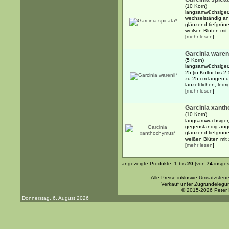
(10 Korn)
langsamwüchsiger,
wechselständig ang
glänzend tiefgrün
weißen Blüten mit .
[
mehr lesen
]
Garcinia wareni
(5 Korn)
langsamwüchsiger,
25 (in Kultur bis 
zu 25 cm langen u
lanzettlichen, ledr
[
mehr lesen
]
Garcinia xant
(10 Korn)
langsamwüchsiger,
gegenständig angeo
glänzend tiefgrün
weißen Blüten mit z
[
mehr lesen
]
angezeigte Produkte:
1
bis
20
(von
74
insges
Alle Preise inklusive
Umsatzsteue
Verkauf unter Zugrundelegu
© 2015-2026 Peter
Donnerstag, 6. August 2026