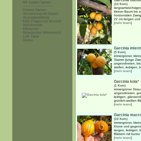
Garcinia humili
Wir kaufen Samen
(10 Korn)
------------------------
langsamwüchsiger,
Unsere Samen
kleiner Baum bis z
Vermehrung mit Samen
horizontalen Zwei
Aussaatanleitung
22 cm langen und 1
FAQ-Fragen zur Anzucht
[
mehr lesen
]
Warnhinweis
Klimazone
Botanisches Wörterbuch
Link-Tipps
Danke
Garcinia inter
(5 Korn)
immergrüner, klei
Stamm (junge Zwei
angeordneten, bis
steifen, ledrigen, b
[
mehr lesen
]
Garcinia kola*
(1 Korn)
immergrüner Stra
angeordneten, groß
ledrigen, glänzend
grünlich-weißen Blü
[
mehr lesen
]
Garcinia macro
(10 Korn)
immergrüner, klei
Krone und gegens
langen, ledrigen, b
Blättern mit kurzer 
[
mehr lesen
]