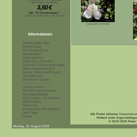
Ipomoea ternifolia
3,50
€
inkl. 7% Umsatzsteuer *
zzgl.Versandkosten, hier klicken
Capparis inermis
Informationen
Vertrag widerrufen
Datenschutz
EU Umsatzsteuer
Bestellablauf
Zahlungsarten
Lieferung & Versand
Garantie & Beanstandungen
Widerrufsbelehrung &
Muster-Widerrufsformular
Umweltschutz
Wir kaufen Samen
------------------------
Unsere Samen
Vermehrung mit Samen
Aussaatanleitung
FAQ-Fragen zur Anzucht
Warnhinweis
Klimazone
Botanisches Wörterbuch
Link-Tipps
Alle Preise inklusive
Umsatzsteue
Danke
Verkauf unter Zugrundelegu
© 2015-2026 Peter
Montag, 10. August 2026