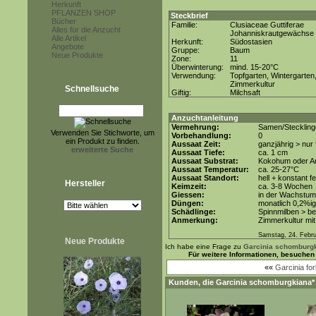
Herkunft
PFLANZEN SHOP
Steckbrief
Bücher
Familie:
Clusiaceae Guttiferae
Alles für die Anzucht
Johanniskrautgewächse
Alle Artikel
Herkunft:
Südostasien
Angebote
Gruppe:
Baum
Neue Produkte
Zone:
11
Überwinterung:
mind. 15-20°C
Verwendung:
Topfgarten, Wintergarten
Zimmerkultur
Schnellsuche
Giftig:
Milchsaft
Anzuchtanleitung
Vermehrung:
Samen/Steckling
Verwenden Sie Stichworte, um
Vorbehandlung:
0
ein Produkt zu finden.
Aussaat Zeit:
ganzjährig > nur
erweiterte Suche
Aussaat Tiefe:
ca. 1 cm
Aussaat Substrat:
Kokohum oder An
Aussaat Temperatur:
ca. 25-27°C
Aussaat Standort:
hell + konstant f
Hersteller
Keimzeit:
ca. 3-8 Wochen
Giessen:
in der Wachstum
Düngen:
monatlich 0,2%i
Schädlinge:
Spinnmilben > b
Anmerkung:
Zimmerkultur mit
Samstag, 24. Febr
Neue Produkte
Ich habe eine Frage zu
Garcinia schomburg
Für weitere Informationen, besuchen
««
Garcinia for
Kunden, die
Garcinia schomburgkiana*