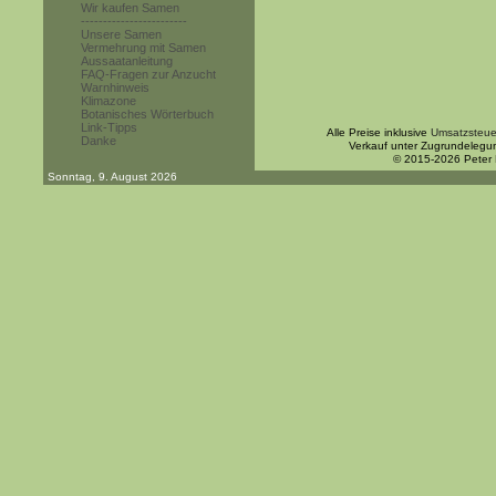
Wir kaufen Samen
------------------------
Unsere Samen
Vermehrung mit Samen
Aussaatanleitung
FAQ-Fragen zur Anzucht
Warnhinweis
Klimazone
Botanisches Wörterbuch
Link-Tipps
Alle Preise inklusive
Umsatzsteue
Danke
Verkauf unter Zugrundelegu
© 2015-2026 Peter
Sonntag, 9. August 2026