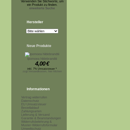
Verwenden Sie Stichworte, um
ein Produkt zu finden.
erweiterte Suche
Hersteller
Neue Produkte
Ipomoea hildebrandtii
4,00
€
inkl. 7% Umsatzsteuer *
zzgl.Versandkosten, hier klicken
Informationen
Vertrag widerrufen
Datenschutz
EU Umsatzsteuer
Bestellablauf
Zahlungsarten
Lieferung & Versand
Garantie & Beanstandungen
Widerrufsbelehrung &
Muster-Widerrufsformular
Umweltschutz