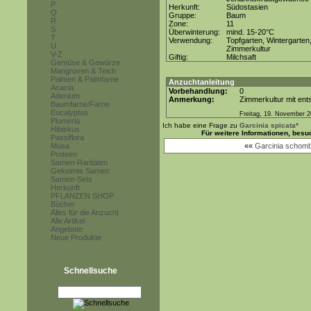
P
Herkunft:
Südostasien
Q
Gruppe:
Baum
R
Zone:
11
S
Überwinterung:
mind. 15-20°C
T
Verwendung:
Topfgarten, Wintergarten
U
Zimmerkultur
V-Z
Giftig:
Milchsaft
Gemüse & Gewürze
Mangroven & Teich
Palmen & Palmfarne
Anzuchtanleitung
Acacia
Vorbehandlung:
0
Adenium
Anmerkung:
Zimmerkultur mit ents
Baumfarne/Farne
Eucalyptus
Freitag, 19. November 
Plumeria
Ich habe eine Frage zu
Garcinia spicata*
Hibiskus
Für weitere Informationen, bes
Passiflora
Musa
««
Garcinia schomb
Proteen
Samen-Raritäten
Gekeimte Samen
Samen-Sets
Herkunft
PFLANZEN SHOP
Bücher
Alles für die Anzucht
Alle Artikel
Angebote
Neue Produkte
Schnellsuche