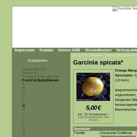
Impressum
Kontakt
Unsere AGB
Versandkosten
Vertrag wid
Sie sind hier:
Startseite
»
Frucht & Nutzpflanzen
Kategorien
Garcinia spicata*
Wieder lieferbar!
Orange Mango
Samen A-Z
Synonyme:
Xa
Schling & Kletterpflanzen
Frucht & Nutzpflanzen
(10 Korn)
A
B
langsamwüchsi
C
D
angeordneten, g
E
hängenden Blät
F
herausragende
G
5,00
€
H
Beerenfrüchte 
I
inkl. 7% Umsatzsteuer *
J
zzgl.Versandkosten, hier
klicken
K
L
M
Steckbrief
N
Familie:
Clusiaceae Guttiferae
O
Johanniskrautgewächse