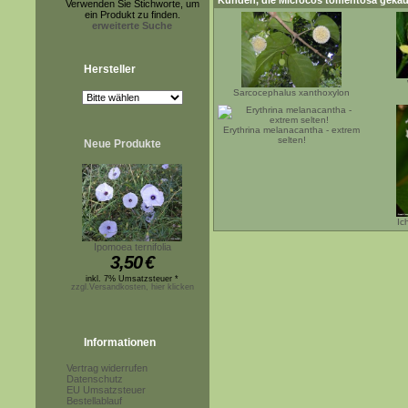
Kunden, die
Microcos tomentosa
gekau
Verwenden Sie Stichworte, um
ein Produkt zu finden.
erweiterte Suche
Hersteller
Sarcocephalus xanthoxylon
Erythrina melanacantha - extrem
selten!
Neue Produkte
Ic
Ipomoea ternifolia
3,50
€
inkl. 7% Umsatzsteuer *
zzgl.Versandkosten, hier klicken
Informationen
Vertrag widerrufen
Datenschutz
EU Umsatzsteuer
Bestellablauf