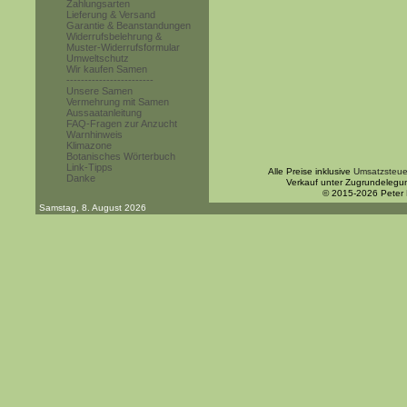
Zahlungsarten
Lieferung & Versand
Garantie & Beanstandungen
Widerrufsbelehrung &
Muster-Widerrufsformular
Umweltschutz
Wir kaufen Samen
------------------------
Unsere Samen
Vermehrung mit Samen
Aussaatanleitung
FAQ-Fragen zur Anzucht
Warnhinweis
Klimazone
Botanisches Wörterbuch
Link-Tipps
Alle Preise inklusive
Umsatzsteue
Danke
Verkauf unter Zugrundelegu
© 2015-2026 Peter
Samstag, 8. August 2026