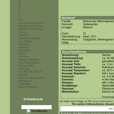
P
Q
R
S
T
U
Steckbrief
V-Z
Familie:
Malvaceae Malvengewä
Gemüse & Gewürze
Herkunft:
Südamerika
Mangroven & Teich
Gruppe:
Strauch
Palmen & Palmfarne
Acacia
Zone:
11
Adenium
Überwinterung:
mind. 15°C
Baumfarne/Farne
Verwendung:
Topfgarten, Wintergarten
Eucalyptus
Giftig:
Plumeria
Hibiskus
Passiflora
Anzuchtanleitung
Musa
Vermehrung:
Samen
Proteen
Vorbehandlung:
ca. 24-4
Samen-Raritäten
Aussaat Zeit:
ganzjähri
Gekeimte Samen
Aussaat Tiefe:
ca. 1 cm
Samen-Sets
Aussaat Substrat:
Kokohum 
Herkunft
Aussaat Temperatur:
ca. 25°C
PFLANZEN SHOP
Aussaat Standort:
hell + kon
Bücher
Keimzeit:
ca. 3-6 
Alles für die Anzucht
Giessen:
in der W
Alle Artikel
Düngen:
alle 2 Wo
Angebote
Schädlinge:
Spinnmilb
Neue Produkte
Substrat:
Einheitse
Weiterkultur:
hell bei m
Donnerstag
Schnellsuche
Ich habe eine Frage zu
Microcos tomentosa
Für weitere Informationen, besuc
««