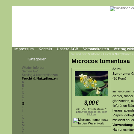
Impressum
Kontakt
Unsere AGB
Versandkosten
Vertrag wid
Sie sind hier:
Startseite
»
Frucht & Nutzpflanzen
Kategorien
Microcos tomentosa
Wieder lieferbar!
Shiral
Samen A-Z
Synonyme:
Gr
Schling & Kletterpflanzen
Frucht & Nutzpflanzen
(10 Korn)
A
B
C
immergrüner, v
D
dichter, runde
E
F
glänzenden, di
3,00
€
G
tiefgrünen Blät
H
inkl. 7% Umsatzsteuer *
herausragende
I
zzgl.Versandkosten, hier
J
klicken
Rispen, gefolg
K
mit leicht säu
L
Verwendung:
M
N
Nahrungsmittel
O