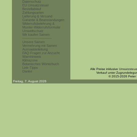
Datenschutz
EU Umsatzsteuer
Bestellablauf
Zahlungsarten
Lieferung & Versand
Garantie & Beanstandungen
Widerrufsbelehrung &
Muster-Widerrufsformular
Umweltschutz
Wir kaufen Samen
------------------------
Unsere Samen
Vermehrung mit Samen
Aussaatanleitung
FAQ-Fragen zur Anzucht
Warnhinweis
Klimazone
Botanisches Wörterbuch
Link-Tipps
Alle Preise inklusive
Umsatzsteue
Danke
Verkauf unter Zugrundelegu
© 2015-2026 Peter
Freitag, 7. August 2026