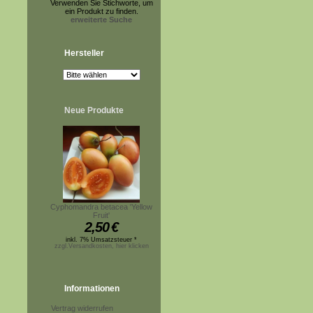
Verwenden Sie Stichworte, um
ein Produkt zu finden.
erweiterte Suche
Hersteller
Neue Produkte
Cyphomandra betacea 'Yellow
Fruit'
2,50
€
inkl. 7% Umsatzsteuer *
zzgl.Versandkosten, hier klicken
Informationen
Vertrag widerrufen