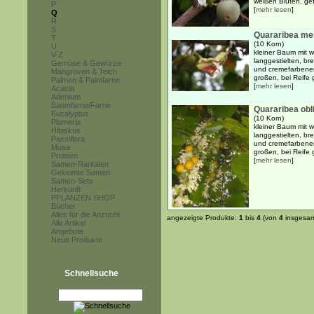
weißen Blüten, gef
P
[
mehr lesen
]
Q
R
S
Quararibea mes
T
(10 Korn)
U
kleiner Baum mit 
V-Z
langgestielten, br
Gemüse & Gewürze
und cremefarbenen
Mangroven & Teich
großen, bei Reife 
Palmen & Palmfarne
[
mehr lesen
]
Acacia
Adenium
Baumfarne/Farne
Quararibea obli
Eucalyptus
(10 Korn)
Plumeria
kleiner Baum mit 
Hibiskus
langgestielten, br
Passiflora
und cremefarbenen
Musa
großen, bei Reife 
Proteen
[
mehr lesen
]
Samen-Raritäten
Gekeimte Samen
Samen-Sets
Herkunft
PFLANZEN SHOP
Bücher
Alles für die Anzucht
angezeigte Produkte:
1
bis
4
(von
4
insgesam
Alle Artikel
Angebote
Neue Produkte
Schnellsuche