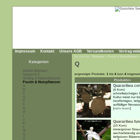
Impressum
Kontakt
Unsere AGB
Versandkosten
Vertrag wid
Sie sind hier:
Startseite
»
Frucht & Nutzpflanzen
Kategorien
Q
Wieder lieferbar!
angezeigte Produkte:
1
bis
4
(von
4
insgesam
Samen A-Z
Schling & Kletterpflanzen
Produkte+
Frucht & Nutzpflanzen
Quararibea cor
A
B
(4 Korn)
C
schnellwüchsiger,
D
Kultur meist nur bi
E
herzförmigen, tie
F
auffälliger Nervatur
G
[
mehr lesen
]
H
I
J
Quararibea fun
K
(10 Korn)
L
immergrüner Strau
M
wechselständig an
N
tiefgrünen Blättern
O