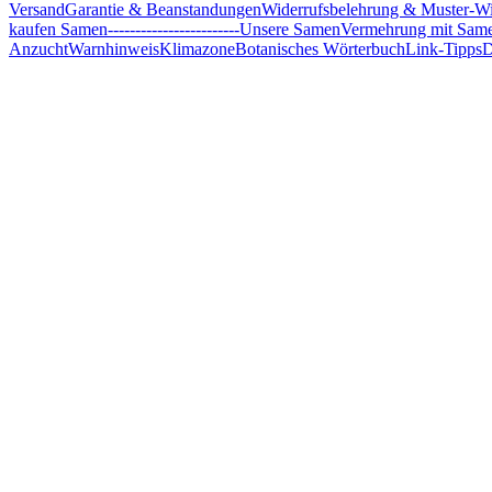
Versand
Garantie & Beanstandungen
Widerrufsbelehrung & Muster-Wi
kaufen Samen
------------------------
Unsere Samen
Vermehrung mit Sam
Anzucht
Warnhinweis
Klimazone
Botanisches Wörterbuch
Link-Tipps
D