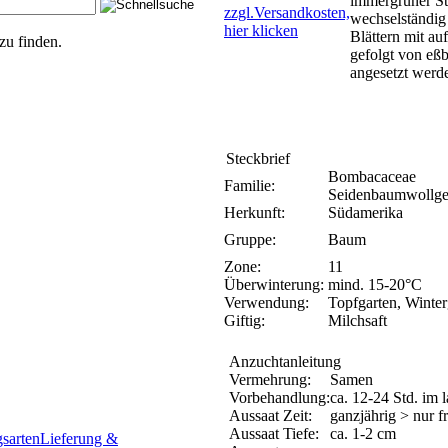
immergrüner St
zzgl.Versandkosten,
wechselständig 
hier klicken
Blättern mit au
zu finden.
gefolgt von eßb
angesetzt werd
Steckbrief
Bombacaceae
Familie:
Seidenbaumwollg
Herkunft:
Südamerika
Gruppe:
Baum
Zone:
11
Überwinterung:
mind. 15-20°C
Verwendung:
Topfgarten, Winter
Giftig:
Milchsaft
Anzuchtanleitung
Vermehrung:
Samen
Vorbehandlung:
ca. 12-24 Std. im
Aussaat Zeit:
ganzjährig > nur f
Aussaat Tiefe:
ca. 1-2 cm
sarten
Lieferung &