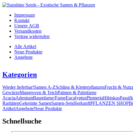
Impressum
Kontakt
Unsere AGB
Versandkosten
Vertrag widerrufen
Alle Artikel
Neue Produkte
Angebote
Kategorien
Wieder lieferbar!
Samen A-Z
Schling & Kletterpflanzen
Frucht & Nutz
Gewürze
Mangroven & Teich
Palmen & Palmfarne
Acacia
Adenium
Baumfarne/Farne
Eucalyptus
Plumeria
Hibiskus
Passifl
Raritäten
Gekeimte Samen
Samen-Sets
Herkunft
PFLANZEN SHOP
B
Artikel
Angebote
Neue Produkte
Schnellsuche