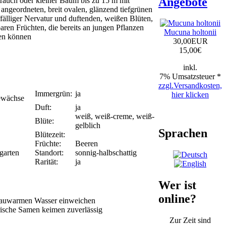
Angebote
rauch oder kleiner Baum bis zu 15 m mit
angeordneten, breit ovalen, glänzend tiefgrünen
ffälliger Nervatur und duftenden, weißen Blüten,
aren Früchten, die bereits an jungen Pflanzen
Mucuna holtonii
en können
30,00EUR
15,00
€
inkl.
7% Umsatzsteuer *
zzgl.Versandkosten,
Immergrün:
ja
hier klicken
ewächse
Duft:
ja
weiß, weiß-creme, weiß-
Blüte:
gelblich
Sprachen
Blütezeit:
Früchte:
Beeren
garten
Standort:
sonnig-halbschattig
Rarität:
ja
Wer ist
online?
 lauwarmen Wasser einweichen
rische Samen keimen zuverlässig
Zur Zeit sind