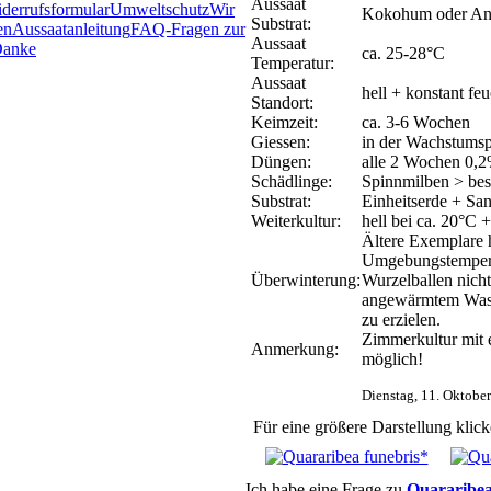
Aussaat
derrufsformular
Umweltschutz
Wir
Kokohum oder Anzu
Substrat:
en
Aussaatanleitung
FAQ-Fragen zur
Aussaat
anke
ca. 25-28°C
Temperatur:
Aussaat
hell + konstant feu
Standort:
Keimzeit:
ca. 3-6 Wochen
Giessen:
in der Wachstumsp
Düngen:
alle 2 Wochen 0,2
Schädlinge:
Spinnmilben > bes
Substrat:
Einheitserde + San
Weiterkultur:
hell bei ca. 20°C +
Ältere Exemplare h
Umgebungstemperat
Überwinterung:
Wurzelballen nicht
angewärmtem Wasse
zu erzielen.
Zimmerkultur mit e
Anmerkung:
möglich!
Dienstag, 11. Oktobe
Für eine größere Darstellung klick
Ich habe eine Frage zu
Quararibea