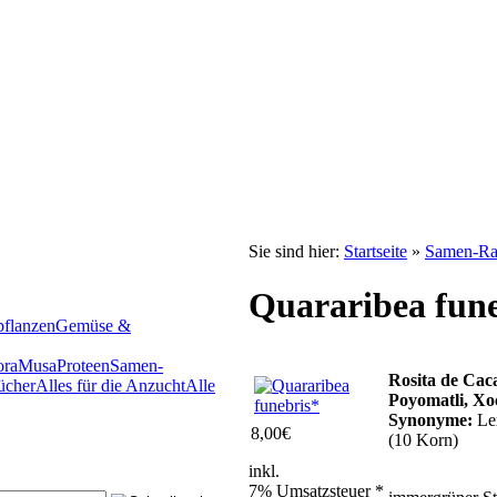
Sie sind hier:
Startseite
»
Samen-Rar
Quararibea fune
pflanzen
Gemüse &
ora
Musa
Proteen
Samen-
Rosita de Caca
ücher
Alles für die Anzucht
Alle
Poyomatli, Xo
Synonyme:
Lex
8,00
€
(10 Korn)
inkl.
7% Umsatzsteuer *