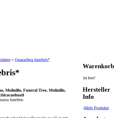
itäten
»
Quararibea funebris*
Warenkorb
bris*
ist leer!
Hersteller
o, Molinillo, Funeral Tree, Molinillo,
chicacaohuatl
Info
arza funebris
-
Mehr Produkte