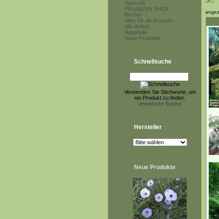
Herkunft
PFLANZEN SHOP
angez
Bücher
Alles für die Anzucht
Alle Artikel
Angebote
Neue Produkte
Schnellsuche
Verwenden Sie Stichworte, um
ein Produkt zu finden.
erweiterte Suche
Hersteller
Neue Produkte