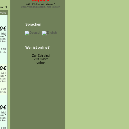
inkl. 7% Umsatzsteuer *
ten:
1
zzgl.Versandkosten, hier klicken
Preis
Sprachen
0
€
inkl.
uer *
sten,
licken
Wer ist online?
Zur Zeit sind
223 Gäste
online.
0
€
inkl.
uer *
sten,
licken
0
€
inkl.
uer *
sten,
licken