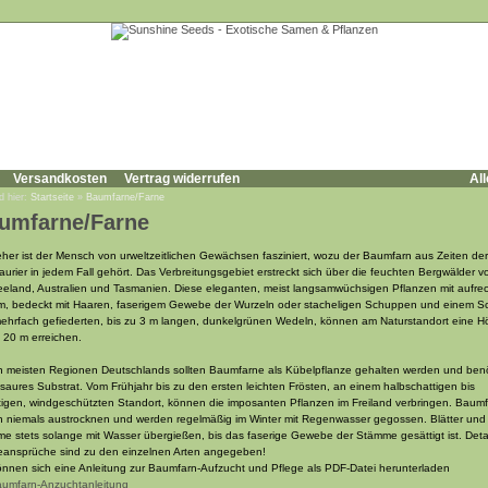
Versandkosten
Vertrag widerrufen
All
d hier:
Startseite
»
Baumfarne/Farne
umfarne/Farne
jeher ist der Mensch von urweltzeitlichen Gewächsen fasziniert, wozu der Baumfarn aus Zeiten der
aurier in jedem Fall gehört. Das Verbreitungsgebiet erstreckt sich über die feuchten Bergwälder v
eland, Australien und Tasmanien. Diese eleganten, meist langsamwüchsigen Pflanzen mit aufre
, bedeckt mit Haaren, faserigem Gewebe der Wurzeln oder stacheligen Schuppen und einem S
ehrfach gefiederten, bis zu 3 m langen, dunkelgrünen Wedeln, können am Naturstandort eine 
u 20 m erreichen.
n meisten Regionen Deutschlands sollten Baumfarne als Kübelpflanze gehalten werden und ben
t saures Substrat. Vom Frühjahr bis zu den ersten leichten Frösten, an einem halbschattigen bis
tigen, windgeschützten Standort, können die imposanten Pflanzen im Freiland verbringen. Baum
en niemals austrocknen und werden regelmäßig im Winter mit Regenwasser gegossen. Blätter und
e stets solange mit Wasser übergießen, bis das faserige Gewebe der Stämme gesättigt ist. Detail
eansprüche sind zu den einzelnen Arten angegeben!
önnen sich eine Anleitung zur Baumfarn-Aufzucht und Pflege als PDF-Datei herunterladen