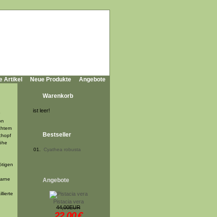
e Artikel
Neue Produkte
Angebote
Warenkorb
ist leer!
on
chtem
Bestseller
chopf
Höhe
01.
Cyathea robusta
ötigen
farne
Angebote
lierte
Pistacia vera
44,00EUR
22,00
€