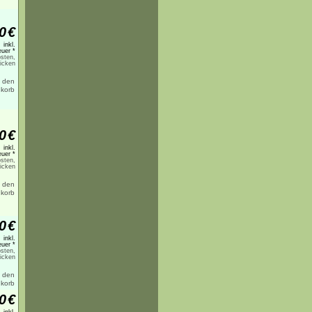
0
€
inkl.
uer *
sten,
licken
0
€
inkl.
uer *
sten,
licken
0
€
inkl.
uer *
sten,
licken
0
€