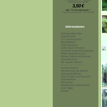
Ipomoea ternifolia
3,50
€
inkl. 7% Umsatzsteuer *
zzgl.Versandkosten, hier klicken
Informationen
Vertrag widerrufen
Datenschutz
EU Umsatzsteuer
Bestellablauf
Zahlungsarten
Lieferung & Versand
Garantie & Beanstandungen
Widerrufsbelehrung &
Muster-Widerrufsformular
Umweltschutz
Wir kaufen Samen
------------------------
Unsere Samen
Vermehrung mit Samen
Aussaatanleitung
FAQ-Fragen zur Anzucht
Warnhinweis
Klimazone
Botanisches Wörterbuch
Link-Tipps
Danke