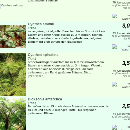
australischer Baumfarn
7% Umsatzste
zzgl.Versandko
hier k
Cyathea smithii
3,0
(Port.)
immergrüner, mittelgroßer Baumfarn bis zu 3 m mit dickem
7% Umsatzste
Stamm und einer Krone aus bis zu 3 m langen, flachen,
zzgl.Versandko
Wedeln, bestehend aus dreifach gefiederten, tiefgrünen
hier k
Blättern mit grob schuppigen Blattstielen
Cyathea spinulosa
(Port.)
3,5
schnellwüchsiger Baumfarn bis zu 6 m mit schwärzlichem
Stamm und einer Krone aus bis zu 3 m langen Wedeln,
bestehend aus oberseits dunkelgrünen, dreifach
7% Umsatzste
gefiederten, am Rand gesägten Blättern. Die ...
zzgl.Versandko
[
mehr lesen
]
hier k
Dicksonia antarctica
(Port.)
2,5
Baumfarn bis zu 15 m mit einem Stammdurchmesser von bis
zu 1 m und bis zu 3 m langen, mittel- bis tiefgrünen,
gefiederten Blättern
7% Umsatzste
zzgl.Versandko
hier k