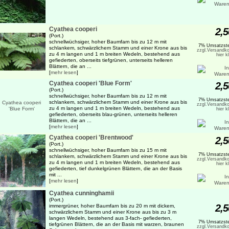
Cyathea cooperi
2,5
(Port.)
schnellwüchsiger, hoher Baumfarn bis zu 12 m mit
7% Umsatzste
schlankem, schwärzlichem Stamm und einer Krone aus bis
zzgl.Versandko
zu 4 m langen und 1 m breiten Wedeln, bestehend aus
hier k
gefiederten, oberseits tiefgrünen, unterseits helleren
Blättern, die an ...
[
mehr lesen
]
Cyathea cooperi 'Blue Form'
2,5
(Port.)
schnellwüchsiger, hoher Baumfarn bis zu 12 m mit
7% Umsatzste
schlankem, schwärzlichem Stamm und einer Krone aus bis
zzgl.Versandko
zu 4 m langen und 1 m breiten Wedeln, bestehend aus
hier k
gefiederten, oberseits blau-grünen, unterseits helleren
Blättern, die an ...
[
mehr lesen
]
Cyathea cooperi 'Brentwood'
2,5
(Port.)
schnellwüchsiger, hoher Baumfarn bis zu 15 m mit
7% Umsatzste
schlankem, schwärzlichem Stamm und einer Krone aus bis
zzgl.Versandko
zu 4 m langen und 1 m breiten Wedeln, bestehend aus
hier k
gefiederten, tief dunkelgrünen Blättern, die an der Basis
mit ...
[
mehr lesen
]
Cyathea cunninghamii
(Port.)
2,5
immergrüner, hoher Baumfarn bis zu 20 m mit dickem,
schwärzlichem Stamm und einer Krone aus bis zu 3 m
langen Wedeln, bestehend aus 3-fach- gefiederten,
7% Umsatzste
tiefgrünen Blättern, die an der Basis mit warzen, braunen
zzgl.Versandko