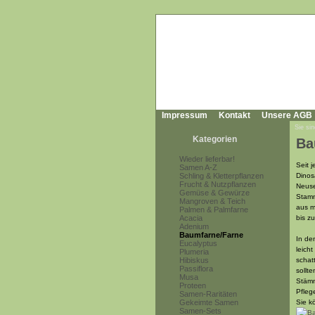
Impressum
Kontakt
Unsere AGB
Sie sin
Kategorien
Ba
Wieder lieferbar!
Seit 
Samen A-Z
Schling & Kletterpflanzen
Dinos
Frucht & Nutzpflanzen
Neuse
Gemüse & Gewürze
Stamm
Mangroven & Teich
aus m
Palmen & Palmfarne
Acacia
bis z
Adenium
Baumfarne/Farne
In de
Eucalyptus
leich
Plumeria
Hibiskus
schat
Passiflora
sollt
Musa
Stämm
Proteen
Pfleg
Samen-Raritäten
Gekeimte Samen
Sie k
Samen-Sets