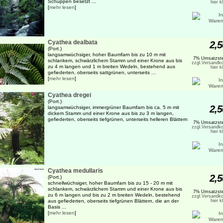
Schuppen besetzt ...
hier k
[
mehr lesen
]
Cyathea dealbata
2,5
(Port.)
langsamwüchsiger, hoher Baumfarn bis zu 10 m mit
7% Umsatzste
schlankem, schwärzlichem Stamm und einer Krone aus bis
zzgl.Versandko
zu 4 m langen und 1 m breiten Wedeln, bestehend aus
hier k
gefiederten, oberseits sattgrünen, unterseits ...
[
mehr lesen
]
Cyathea dregei
(Port.)
2,5
langsamwüchsiger, immergrüner Baumfarn bis ca. 5 m mit
dickem Stamm und einer Krone aus bis zu 3 m langen,
gefiederten, oberseits tiefgrünen, unterseits helleren Blättern
7% Umsatzste
zzgl.Versandko
hier k
Cyathea medullaris
2,5
(Port.)
schnellwüchsiger, hoher Baumfarn bis zu 15 - 20 m mit
schlankem, schwärzlichem Stamm und einer Krone aus bis
7% Umsatzste
zu 6 m langen und bis zu 2 m breiten Wedeln, bestehend
zzgl.Versandko
aus gefiederten, oberseits tiefgrünen Blättern, die an der
hier k
Basis ...
[
mehr lesen
]