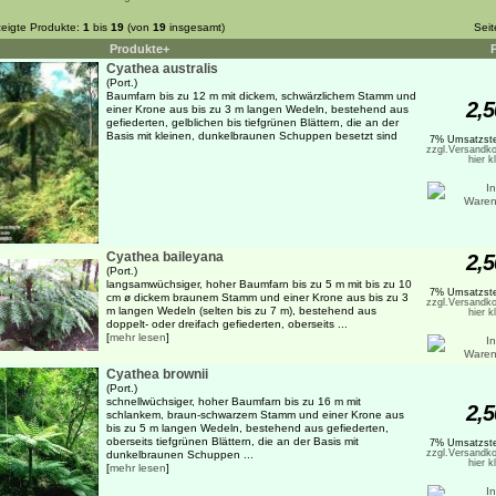
eigte Produkte:
1
bis
19
(von
19
insgesamt)
Sei
Produkte+
Cyathea australis
(Port.)
Baumfarn bis zu 12 m mit dickem, schwärzlichem Stamm und
2,5
einer Krone aus bis zu 3 m langen Wedeln, bestehend aus
gefiederten, gelblichen bis tiefgrünen Blättern, die an der
Basis mit kleinen, dunkelbraunen Schuppen besetzt sind
7% Umsatzste
zzgl.Versandko
hier k
Cyathea baileyana
2,5
(Port.)
langsamwüchsiger, hoher Baumfarn bis zu 5 m mit bis zu 10
7% Umsatzste
cm ø dickem braunem Stamm und einer Krone aus bis zu 3
zzgl.Versandko
m langen Wedeln (selten bis zu 7 m), bestehend aus
hier k
doppelt- oder dreifach gefiederten, oberseits ...
[
mehr lesen
]
Cyathea brownii
(Port.)
schnellwüchsiger, hoher Baumfarn bis zu 16 m mit
2,5
schlankem, braun-schwarzem Stamm und einer Krone aus
bis zu 5 m langen Wedeln, bestehend aus gefiederten,
oberseits tiefgrünen Blättern, die an der Basis mit
7% Umsatzste
zzgl.Versandko
dunkelbraunen Schuppen ...
hier k
[
mehr lesen
]