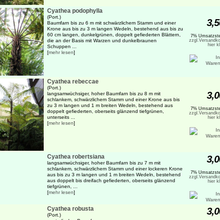
Cyathea podophylla
(Port.)
3,5
Baumfarn bis zu 6 m mit schwärzlichem Stamm und einer
Krone aus bis zu 3 m langen Wedeln, bestehend aus bis zu
60 cm langen, dunkelgrünen, doppelt gefiederten Blättern,
7% Umsatzste
die an der Basis mit Warzen und dunkelbraunen
zzgl.Versandko
hier k
Schuppen ...
[
mehr lesen
]
Cyathea rebeccae
(Port.)
3,0
langsamwüchsiger, hoher Baumfarn bis zu 8 m mit
schlankem, schwärzlichem Stamm und einer Krone aus bis
zu 3 m langen und 1 m breiten Wedeln, bestehend aus
7% Umsatzste
doppelt gefiederten, oberseits glänzend tiefgrünen,
zzgl.Versandko
unterseits ...
hier k
[
mehr lesen
]
Cyathea robertsiana
3,0
langsamwüchsiger, hoher Baumfarn bis zu 7 m mit
schlankem, schwärzlichem Stamm und einer lockeren Krone
7% Umsatzste
aus bis zu 3 m langen und 1 m breiten Wedeln, bestehend
zzgl.Versandko
aus doppelt bis dreifach gefiederten, oberseits glänzend
hier k
tiefgrünen, ...
[
mehr lesen
]
Cyathea robusta
3,0
(Port.)