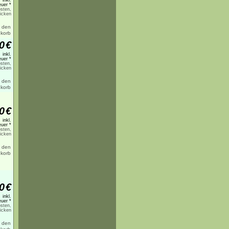
inkl.
uer *
sten,
licken
0
€
inkl.
uer *
sten,
licken
0
€
inkl.
uer *
sten,
licken
0
€
inkl.
uer *
sten,
licken