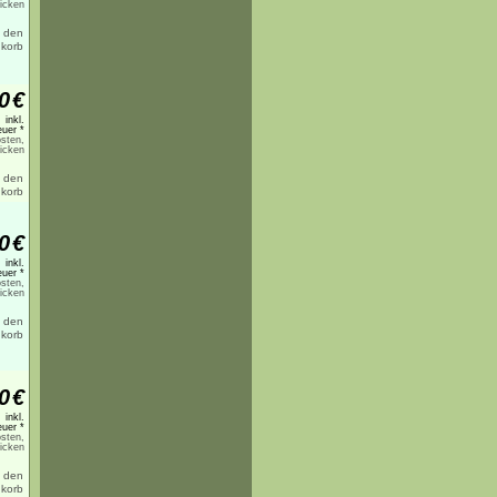
licken
0
€
inkl.
uer *
sten,
licken
0
€
inkl.
uer *
sten,
licken
0
€
inkl.
uer *
sten,
licken