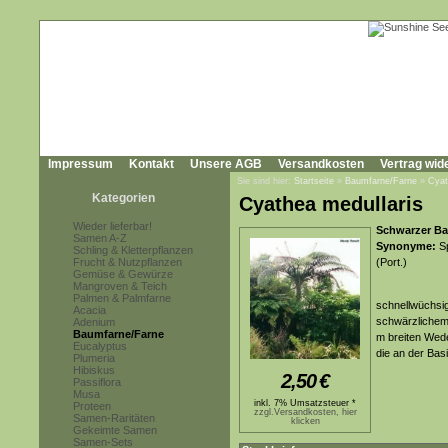
Impressum
Kontakt
Unsere AGB
Versandkosten
Vertrag wid
Sie sind hier:
Startseite
»
Baumfarne/Farne
»
Cyat
Kategorien
Cyathea medullaris
Wieder lieferbar!
Schwarzer Ba
Samen A-Z
Synonyme:
Sp
Schling & Kletterpflanzen
Frucht & Nutzpflanzen
(Port.)
Gemüse & Gewürze
Mangroven & Teich
Palmen & Palmfarne
schnellwüchsig
Acacia
schwärzlichem
Adenium
Baumfarne/Farne
m breiten Wede
Eucalyptus
die an der Bas
Plumeria
Hibiskus
2,50
€
Passiflora
Musa
inkl. 7% Umsatzsteuer *
Proteen
zzgl.Versandkosten, hier
Samen-Raritäten
klicken
Gekeimte Samen
Samen-Sets