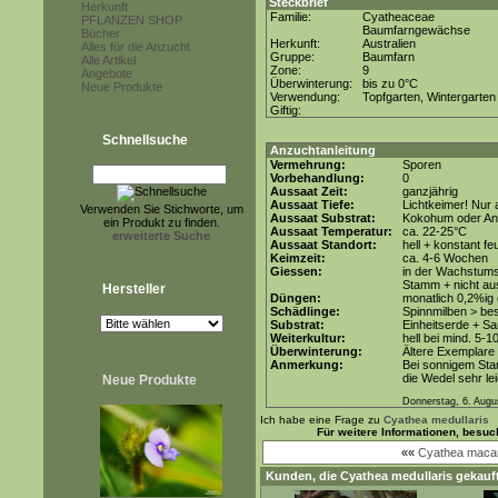
Steckbrief
Herkunft
Familie:
Cyatheaceae
PFLANZEN SHOP
Baumfarngewächse
Bücher
Herkunft:
Australien
Alles für die Anzucht
Gruppe:
Baumfarn
Alle Artikel
Zone:
9
Angebote
Überwinterung:
bis zu 0°C
Neue Produkte
Verwendung:
Topfgarten, Wintergarten
Giftig:
Schnellsuche
Anzuchtanleitung
Vermehrung:
Sporen
Vorbehandlung:
0
Aussaat Zeit:
ganzjährig
Aussaat Tiefe:
Lichtkeimer! Nur 
Verwenden Sie Stichworte, um
Aussaat Substrat:
Kokohum oder Anz
ein Produkt zu finden.
Aussaat Temperatur:
ca. 22-25°C
erweiterte Suche
Aussaat Standort:
hell + konstant fe
Keimzeit:
ca. 4-6 Wochen
Giessen:
in der Wachstums
Stamm + nicht au
Hersteller
Düngen:
monatlich 0,2%ig
Schädlinge:
Spinnmilben > be
Substrat:
Einheitserde + Sa
Weiterkultur:
hell bei mind. 5-1
Überwinterung:
Ältere Exemplare
Anmerkung:
Bei sonnigem Sta
die Wedel sehr le
Neue Produkte
Donnerstag, 6. Augu
Ich habe eine Frage zu
Cyathea medullaris
Für weitere Informationen, besu
««
Cyathea macar
Kunden, die
Cyathea medullaris
gekauft