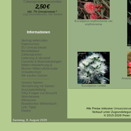
Calopogonium mucunoides
2,50
€
inkl. 7% Umsatzsteuer *
zzgl.Versandkosten, hier klicken
Eucalyptus erythronema var.
erythronema
Informationen
Vertrag widerrufen
Datenschutz
EU Umsatzsteuer
Bestellablauf
Zahlungsarten
Lieferung & Versand
Garantie & Beanstandungen
Widerrufsbelehrung &
Muster-Widerrufsformular
Umweltschutz
Wir kaufen Samen
Amarant
------------------------
Unsere Samen
Eucalyptus curtisii
Vermehrung mit Samen
Aussaatanleitung
FAQ-Fragen zur Anzucht
Warnhinweis
Klimazone
Botanisches Wörterbuch
Link-Tipps
Alle Preise inklusive
Umsatzsteue
Danke
Verkauf unter Zugrundelegu
© 2015-2026 Peter
Samstag, 8. August 2026