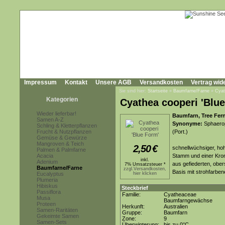
Impressum
Kontakt
Unsere AGB
Versandkosten
Vertrag wid
Sie sind hier:
Startseite
»
Baumfarne/Farne
»
Cyat
Kategorien
Cyathea cooperi 'Blu
Wieder lieferbar!
Baumfarn, Tree Fer
Samen A-Z
Synonyme:
Sphaerop
Schling & Kletterpflanzen
Frucht & Nutzpflanzen
(Port.)
Gemüse & Gewürze
Mangroven & Teich
2,50
€
schnellwüchsiger, ho
Palmen & Palmfarne
Acacia
Stamm und einer Kron
inkl.
Adenium
aus gefiederten, obers
7% Umsatzsteuer *
Baumfarne/Farne
zzgl.Versandkosten,
Basis mit strohfarbe
Eucalyptus
hier klicken
Plumeria
Hibiskus
Steckbrief
Passiflora
Familie:
Cyatheaceae
Musa
Baumfarngewächse
Proteen
Herkunft:
Australien
Samen-Raritäten
Gruppe:
Baumfarn
Gekeimte Samen
Zone:
9
Samen-Sets
Überwinterung:
bis zu 0°C