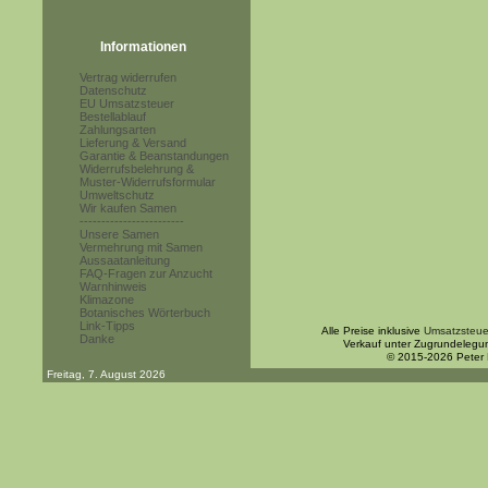
Informationen
Vertrag widerrufen
Datenschutz
EU Umsatzsteuer
Bestellablauf
Zahlungsarten
Lieferung & Versand
Garantie & Beanstandungen
Widerrufsbelehrung &
Muster-Widerrufsformular
Umweltschutz
Wir kaufen Samen
------------------------
Unsere Samen
Vermehrung mit Samen
Aussaatanleitung
FAQ-Fragen zur Anzucht
Warnhinweis
Klimazone
Botanisches Wörterbuch
Link-Tipps
Alle Preise inklusive
Umsatzsteue
Danke
Verkauf unter Zugrundelegu
© 2015-2026 Peter
Freitag, 7. August 2026