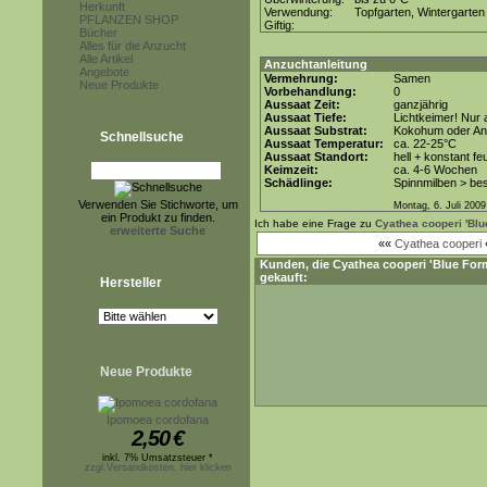
Herkunft
Verwendung:
Topfgarten, Wintergarten
PFLANZEN SHOP
Giftig:
Bücher
Alles für die Anzucht
Alle Artikel
Anzuchtanleitung
Angebote
Vermehrung:
Samen
Neue Produkte
Vorbehandlung:
0
Aussaat Zeit:
ganzjährig
Aussaat Tiefe:
Lichtkeimer! Nur 
Aussaat Substrat:
Kokohum oder Anz
Schnellsuche
Aussaat Temperatur:
ca. 22-25°C
Aussaat Standort:
hell + konstant fe
Keimzeit:
ca. 4-6 Wochen
Schädlinge:
Spinnmilben > be
Verwenden Sie Stichworte, um
Montag, 6. Juli 2009
ein Produkt zu finden.
Ich habe eine Frage zu
Cyathea cooperi 'Blu
erweiterte Suche
««
Cyathea cooperi
Kunden, die
Cyathea cooperi 'Blue For
gekauft:
Hersteller
Neue Produkte
Ipomoea cordofana
2,50
€
inkl. 7% Umsatzsteuer *
zzgl.Versandkosten, hier klicken