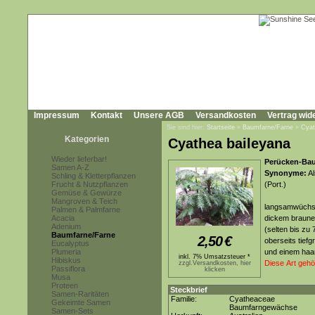
Impressum
Kontakt
Unsere AGB
Versandkosten
Vertrag wid
Sie sind hier:
Startseite
»
Baumfarne/Farne
»
Cyat
Kategorien
Cyathea baileyana
Wieder lieferbar!
Perücken-Bau
Samen A-Z
Synonyme:
Al
Schling & Kletterpflanzen
Frucht & Nutzpflanzen
(Port.)
Gemüse & Gewürze
Mangroven & Teich
langsamwüchsi
Palmen & Palmfarne
Acacia
dickem braune
Adenium
(selten bis zu
Baumfarne/Farne
2,50
€
oberseits tief
Eucalyptus
Plumeria
und einem haar
inkl. 7% Umsatzsteuer *
Hibiskus
Diese Art gehö
zzgl.Versandkosten, hier
Passiflora
klicken
Musa
Proteen
Steckbrief
Samen-Raritäten
Familie:
Cyatheaceae
Gekeimte Samen
Baumfarngewächse
Samen-Sets