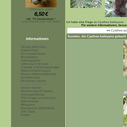
Unonopsis pittieri
6,50
€
inkl. 7% Umsatzsteuer *
zzgl.Versandkosten, hier klicken
Ich habe eine Frage zu
Cyathea baileyana
Für weitere Informationen, besu
««
Cyathea aus
Kunden, die
Cyathea baileyana
gekauft 
Informationen
Vertrag widerrufen
Datenschutz
EU Umsatzsteuer
Bestellablauf
Zahlungsarten
Lieferung & Versand
Garantie & Beanstandungen
Widerrufsbelehrung &
Muster-Widerrufsformular
Umweltschutz
Wir kaufen Samen
------------------------
Unsere Samen
Vermehrung mit Samen
Aussaatanleitung
FAQ-Fragen zur Anzucht
Warnhinweis
Klimazone
Botanisches Wörterbuch
Link-Tipps
Danke