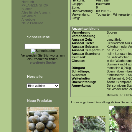
Herkunft:
Australien
Herkunft
Gruppe:
Baumfarn
PFLANZEN SHOP
Zone:
9
Bücher
Überwinterung:
bis zu 0°C
Alles für die Anzucht
Verwendung:
Topfgarten, Wintergarten
Alle Artikel
Giftig:
Angebote
Neue Produkte
Anzuchtanleitung
Vermehrung:
Sporen
Vorbehandlung:
0
Schnellsuche
Aussaat Zeit:
ganzjährig
Aussaat Tiefe:
Lichtkeimer! Nur 
Aussaat Substrat:
Kokohum oder Anz
Aussaat Temperatur:
ca. 20-25°C
Aussaat Standort:
hell + konstant fe
Verwenden Sie Stichworte, um
Keimzeit:
ca. 4-6 Wochen
ein Produkt zu finden.
Giessen:
in der Wachstums
erweiterte Suche
Stamm + nicht au
Düngen:
monatlich 0,2%ig
Schädlinge:
Spinnmilben > be
Substrat:
Einheitserde + Sa
Hersteller
Weiterkultur:
hell bei mind. 5-1
Überwinterung:
Ältere Exemplare
Anmerkung:
Bei sonnigem Sta
die Wedel sehr le
Mittwoch, 27. Oktob
Neue Produkte
Für eine größere Darstellung klicken Sie auf 