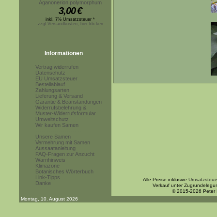
Aganonerion polymorphum
3,00
€
inkl. 7% Umsatzsteuer *
zzgl.Versandkosten, hier klicken
Informationen
Vertrag widerrufen
Datenschutz
EU Umsatzsteuer
Bestellablauf
Zahlungsarten
Lieferung & Versand
Garantie & Beanstandungen
Widerrufsbelehrung &
Muster-Widerrufsformular
Umweltschutz
Wir kaufen Samen
------------------------
Unsere Samen
Vermehrung mit Samen
Aussaatanleitung
FAQ-Fragen zur Anzucht
Warnhinweis
Klimazone
Botanisches Wörterbuch
Link-Tipps
Alle Preise inklusive
Umsatzsteue
Danke
Verkauf unter Zugrundelegu
© 2015-2026 Peter
Montag, 10. August 2026