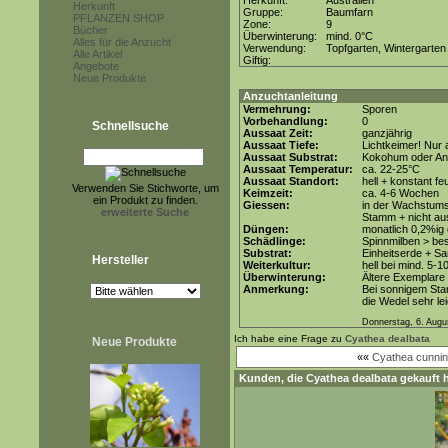
Herkunft:
Australien
Herkunft
Gruppe:
Baumfarn
PFLANZEN SHOP
Zone:
9
Bücher
Überwinterung:
mind. 0°C
Alles für die Anzucht
Verwendung:
Topfgarten, Wintergarten
Alle Artikel
Giftig:
Angebote
Neue Produkte
Anzuchtanleitung
Vermehrung:
Sporen
Vorbehandlung:
0
Schnellsuche
Aussaat Zeit:
ganzjährig
Aussaat Tiefe:
Lichtkeimer! Nur 
Aussaat Substrat:
Kokohum oder Anz
Aussaat Temperatur:
ca. 22-25°C
Aussaat Standort:
hell + konstant fe
Verwenden Sie Stichworte, um
Keimzeit:
ca. 4-6 Wochen
ein Produkt zu finden.
Giessen:
in der Wachstums
erweiterte Suche
Stamm + nicht au
Düngen:
monatlich 0,2%ig
Schädlinge:
Spinnmilben > be
Substrat:
Einheitserde + Sa
Hersteller
Weiterkultur:
hell bei mind. 5-1
Überwinterung:
Ältere Exemplare
Anmerkung:
Bei sonnigem Sta
die Wedel sehr le
Donnerstag, 6. Augu
Ich habe eine Frage zu
Cyathea dealbata
Neue Produkte
««
Cyathea cunnin
Kunden, die
Cyathea dealbata
gekauft 