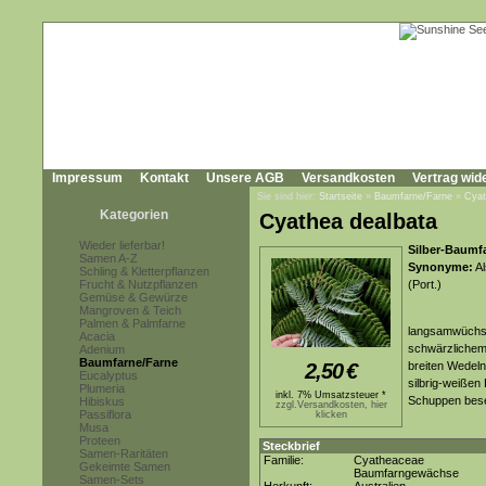
Impressum
Kontakt
Unsere AGB
Versandkosten
Vertrag wid
Sie sind hier:
Startseite
»
Baumfarne/Farne
»
Cyat
Kategorien
Cyathea dealbata
Wieder lieferbar!
Silber-Baumfa
Samen A-Z
Synonyme:
Al
Schling & Kletterpflanzen
Frucht & Nutzpflanzen
(Port.)
Gemüse & Gewürze
Mangroven & Teich
Palmen & Palmfarne
langsamwüchsi
Acacia
schwärzlichem
Adenium
Baumfarne/Farne
2,50
€
breiten Wedeln
Eucalyptus
silbrig-weißen 
Plumeria
inkl. 7% Umsatzsteuer *
Schuppen bese
Hibiskus
zzgl.Versandkosten, hier
Passiflora
klicken
Musa
Proteen
Steckbrief
Samen-Raritäten
Familie:
Cyatheaceae
Gekeimte Samen
Baumfarngewächse
Samen-Sets