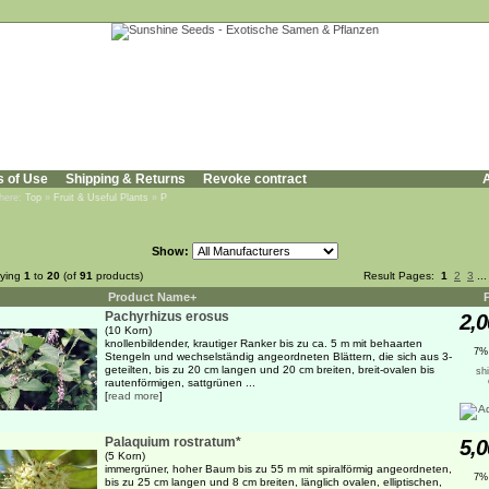
s of Use
Shipping & Returns
Revoke contract
A
 here:
Top
»
Fruit & Useful Plants
»
P
Show:
aying
1
to
20
(of
91
products)
Result Pages:
1
2
3
..
Product Name+
Pachyrhizus erosus
2,0
(10 Korn)
knollenbildender, krautiger Ranker bis zu ca. 5 m mit behaarten
7%
Stengeln und wechselständig angeordneten Blättern, die sich aus 3-
geteilten, bis zu 20 cm langen und 20 cm breiten, breit-ovalen bis
sh
rautenförmigen, sattgrünen ...
[
read more
]
Palaquium rostratum*
5,0
(5 Korn)
immergrüner, hoher Baum bis zu 55 m mit spiralförmig angeordneten,
7%
bis zu 25 cm langen und 8 cm breiten, länglich ovalen, elliptischen,