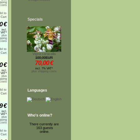
ipping
costs
Specials
0
€
incl.
 VAT*
plus
ipping
costs
Vigna caracalla
100,00EUR
70,00
€
0
€
incl. 7% VAT*
incl.
plus shipping costs
 VAT*
plus
ipping
costs
Languages
9
€
incl.
 VAT*
Who's online?
plus
ipping
costs
There currently are
163 guests
online.