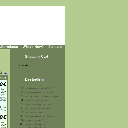
ll products
What's New?
Specials
Shopping Cart
0 items!
.
5
[»]
Price
Bestsellers
0
€
01.
Plukenetia volubilis*
incl.
 VAT*
02.
Parmentiera cereifera
plus
03.
Posadaea sphaerocarpa
ipping
costs
04.
Parkia timoriana
05.
Parinari anamensis
06.
Pistacia chinensis
07.
Pistacia vera
0
€
08.
Parmentiera aculeata
09.
Piper nigrum*
incl.
10.
Psophocarpus
 VAT*
plus
tetragonolobus