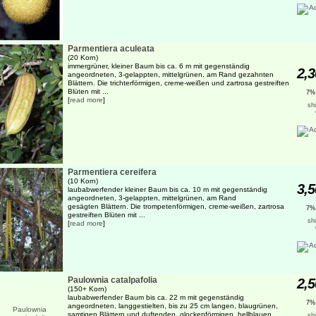
Parmentiera aculeata
(20 Korn)
immergrüner, kleiner Baum bis ca. 6 m mit gegenständig
2,3
angeordneten, 3-gelappten, mittelgrünen, am Rand gezahnten
Blättern. Die trichterförmigen, creme-weißen und zartrosa gestreiften
Blüten mit ...
7%
[
read more
]
sh
Parmentiera cereifera
(10 Korn)
3,5
laubabwerfender kleiner Baum bis ca. 10 m mit gegenständig
angeordneten, 3-gelappten, mittelgrünen, am Rand
gesägten Blättern. Die trompetenförmigen, creme-weißen, zartrosa
7%
gestreiften Blüten mit ...
sh
[
read more
]
Paulownia catalpafolia
2,5
(150+ Korn)
laubabwerfender Baum bis ca. 22 m mit gegenständig
7%
angeordneten, langgestielten, bis zu 25 cm langen, blaugrünen,
samtigen Blättern und duftenden, glockenförmigen, hellblauen
sh