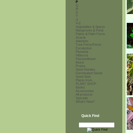
P
Q
R
S
T
U
V-Z
Vegetables & Spices
Mangroves & Pond
Palms & Palm Ferns
Acacia
Adenium
Tree Ferns/Ferns
Eucalyptus
Plumeria
Hibiscus
Passionflower
Musa
Protea
Seed-Rarities
Germinated Seeds
Seed-Sets
Plants from...
PLANT SHOP
Books
Accessories
All products
Specials
What's New?
Quick Find