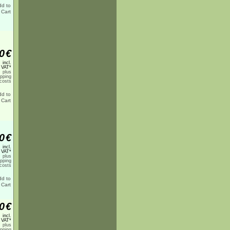
0
€
incl.
 VAT*
plus
ipping
costs
0
€
incl.
 VAT*
plus
ipping
costs
0
€
incl.
 VAT*
plus
ipping