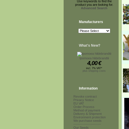
Use keywords to find the
product you are looking for.
Advanced Search
Manufacturers
What's New?
Ipomoea hildebrandtii
4,00
€
incl. 7% VAT*
plus shipping costs
Information
Revoke contract
Privacy Notice
EU VAT
Order Process
Method of payment
Delivery & Shipment
Environment protection
We purchase seeds
------------------------
Our Seeds