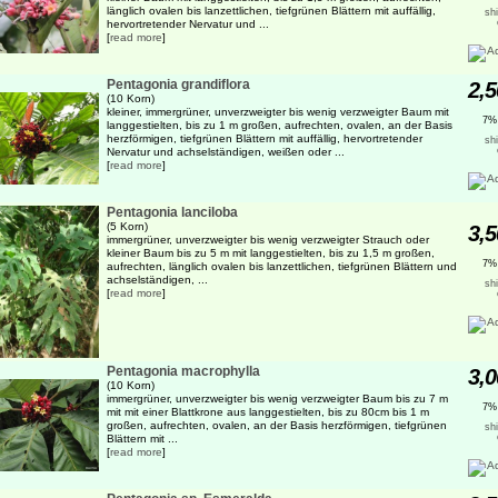
länglich ovalen bis lanzettlichen, tiefgrünen Blättern mit auffällig,
sh
hervortretender Nervatur und ...
[
read more
]
Pentagonia grandiflora
2,5
(10 Korn)
kleiner, immergrüner, unverzweigter bis wenig verzweigter Baum mit
7%
langgestielten, bis zu 1 m großen, aufrechten, ovalen, an der Basis
herzförmigen, tiefgrünen Blättern mit auffällig, hervortretender
sh
Nervatur und achselständigen, weißen oder ...
[
read more
]
Pentagonia lanciloba
(5 Korn)
3,5
immergrüner, unverzweigter bis wenig verzweigter Strauch oder
kleiner Baum bis zu 5 m mit langgestielten, bis zu 1,5 m großen,
7%
aufrechten, länglich ovalen bis lanzettlichen, tiefgrünen Blättern und
achselständigen, ...
sh
[
read more
]
Pentagonia macrophylla
3,0
(10 Korn)
immergrüner, unverzweigter bis wenig verzweigter Baum bis zu 7 m
7%
mit mit einer Blattkrone aus langgestielten, bis zu 80cm bis 1 m
großen, aufrechten, ovalen, an der Basis herzförmigen, tiefgrünen
sh
Blättern mit ...
[
read more
]