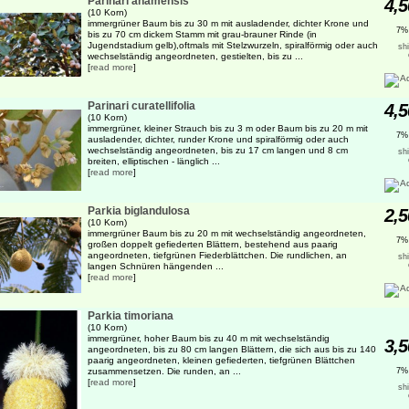
Parinari anamensis
4,5
(10 Korn)
immergrüner Baum bis zu 30 m mit ausladender, dichter Krone und
7%
bis zu 70 cm dickem Stamm mit grau-brauner Rinde (in
Jugendstadium gelb),oftmals mit Stelzwurzeln, spiralförmig oder auch
sh
wechselständig angeordneten, gestielten, bis zu ...
[
read more
]
Parinari curatellifolia
4,5
(10 Korn)
immergrüner, kleiner Strauch bis zu 3 m oder Baum bis zu 20 m mit
7%
ausladender, dichter, runder Krone und spiralförmig oder auch
wechselständig angeordneten, bis zu 17 cm langen und 8 cm
sh
breiten, elliptischen - länglich ...
[
read more
]
Parkia biglandulosa
2,5
(10 Korn)
immergrüner Baum bis zu 20 m mit wechselständig angeordneten,
7%
großen doppelt gefiederten Blättern, bestehend aus paarig
angeordneten, tiefgrünen Fiederblättchen. Die rundlichen, an
sh
langen Schnüren hängenden ...
[
read more
]
Parkia timoriana
(10 Korn)
immergrüner, hoher Baum bis zu 40 m mit wechselständig
3,5
angeordneten, bis zu 80 cm langen Blättern, die sich aus bis zu 140
paarig angeordneten, kleinen gefiederten, tiefgrünen Blättchen
zusammensetzen. Die runden, an ...
7%
[
read more
]
sh