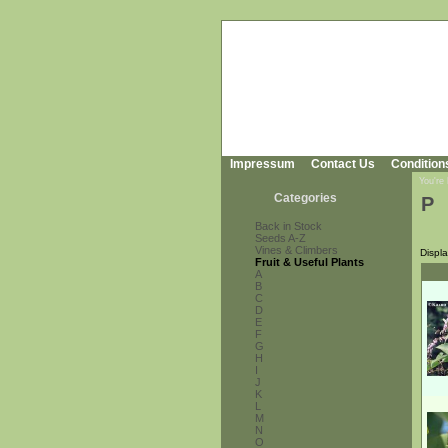
Impressum
Contact Us
Condition
You're
Categories
P
Back in Stock
Seeds A-Z
Vines & Climbers
Displ
Fruit & Useful Plants
A
B
C
D
E
F
G
H
I
J
K
L
M
N
O