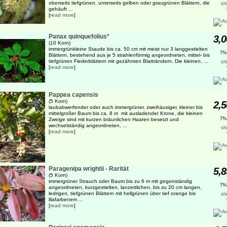
oberseits tiefgrünen, unterseits gelben oder graugrünen Blättern, die
sh
gehäuft ...
[
read more
]
Panax quinquefolius*
3,0
(10 Korn)
immergrünkleine Staude bis ca. 50 cm mit meist nur 3 langgestielten
7%
Blättern, bestehend aus je 5 strahlenförmig angeordneten, mittel- bis
tiefgrünen Fiederblättern mit gezähnten Blatträndern. Die kleinen, ...
sh
[
read more
]
Pappea capensis
(5 Korn)
2,5
laubabwerfender oder auch immergrüner, zweihäusiger, kleiner bis
mittelgroßer Baum bis ca. 8 m mit ausladender Krone, die kleinen
7%
Zweige sind mit kurzen bräunlichen Haaren besetzt und
wechselständig angeordneten, ...
sh
[
read more
]
Paragenipa wrightii - Rarität
5,8
(5 Korn)
immergrüner Strauch oder Baum bis zu 6 m mit gegenständig
7%
angeordneten, kurzgestielten, lanzettlichen, bis zu 20 cm langen,
ledrigen, tiefgrünen Blättern mit hellgrünen über tief orange bis
sh
lilafarbenem ...
[
read more
]