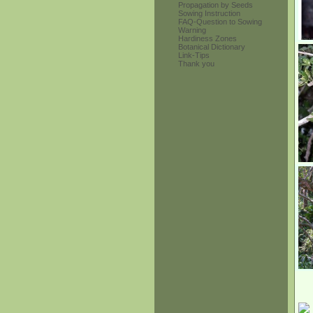
Propagation by Seeds
Sowing Instruction
FAQ-Question to Sowing
Warning
Hardiness Zones
Botanical Dictionary
Link-Tips
Thank you