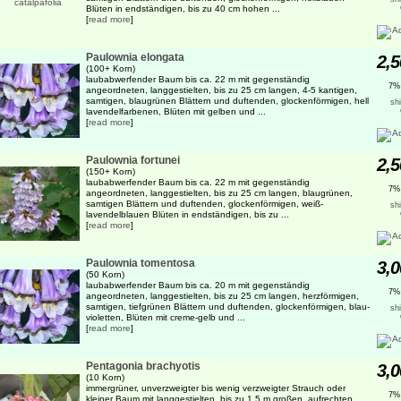
Blüten in endständigen, bis zu 40 cm hohen ...
[
read more
]
Paulownia elongata
2,5
(100+ Korn)
laubabwerfender Baum bis ca. 22 m mit gegenständig
7%
angeordneten, langgestielten, bis zu 25 cm langen, 4-5 kantigen,
samtigen, blaugrünen Blättern und duftenden, glockenförmigen, hell
sh
lavendelfarbenen, Blüten mit gelben und ...
[
read more
]
Paulownia fortunei
2,5
(150+ Korn)
laubabwerfender Baum bis ca. 22 m mit gegenständig
7%
angeordneten, langgestielten, bis zu 25 cm langen, blaugrünen,
samtigen Blättern und duftenden, glockenförmigen, weiß-
sh
lavendelblauen Blüten in endständigen, bis zu ...
[
read more
]
Paulownia tomentosa
3,0
(50 Korn)
laubabwerfender Baum bis ca. 20 m mit gegenständig
7%
angeordneten, langgestielten, bis zu 25 cm langen, herzförmigen,
samtigen, tiefgrünen Blättern und duftenden, glockenförmigen, blau-
sh
violetten, Blüten mit creme-gelb und ...
[
read more
]
Pentagonia brachyotis
3,0
(10 Korn)
immergrüner, unverzweigter bis wenig verzweigter Strauch oder
7%
kleiner Baum mit langgestielten, bis zu 1,5 m großen, aufrechten,