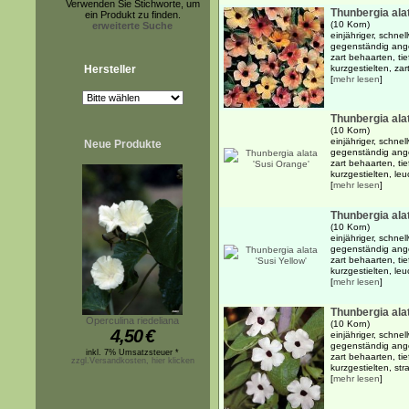
Verwenden Sie Stichworte, um
Thunbergia ala
ein Produkt zu finden.
(10 Korn)
erweiterte Suche
einjähriger, schne
gegenständig ange
zart behaarten, ti
Hersteller
kurzgestielten, zart 
[
mehr lesen
]
Thunbergia ala
(10 Korn)
einjähriger, schne
Neue Produkte
gegenständig ange
zart behaarten, ti
kurzgestielten, le
[
mehr lesen
]
Thunbergia alat
(10 Korn)
einjähriger, schne
gegenständig ange
zart behaarten, ti
kurzgestielten, leu
[
mehr lesen
]
Thunbergia alat
Operculina riedeliana
(10 Korn)
4,50
€
einjähriger, schne
gegenständig ange
inkl. 7% Umsatzsteuer *
zart behaarten, ti
zzgl.Versandkosten, hier klicken
kurzgestielten, str
[
mehr lesen
]