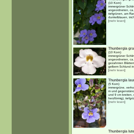
(10 Korn)
immergrüner Schli
angeordneten, ca.
tiefgrünen, am Ran
dunkelblauen, tric
[
mehr lesen
]
Thunbergia gra
(10 Korn)
immergrüner Schli
angeordneten, ca.
gezahnten Blättern
gelbem Schlund in
[
mehr lesen
]
Thunbergia laur
(5 Korn)
immergrüne, verhol
m und gegenständ
und 9 cm breiten, 
herzförmig), tiefgrü
[
mehr lesen
]
Thunbergia lut