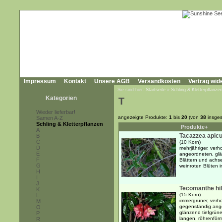
Impressum
Kontakt
Unsere AGB
Versandkosten
Vertrag wid
Sie sind hier:
Startseite
»
Schling & Kletterpflanze
Kategorien
T
Wieder lieferbar!
angezeigte Produkte:
1
bis
20
(von
38
insges
Samen A-Z
Schling & Kletterpflanzen
Produkte+
A
Tacazzea apicu
B
C
(10 Korn)
D
mehrjähriger, ver
E
angeordneten, glä
F
Blättern und achse
G
weinroten Blüten i
H
I
J
Tecomanthe hill
K
(15 Korn)
L
immergrüner, verho
M
gegenständig ange
O
glänzend tiefgrünen
P
langen, röhrenförmi
R