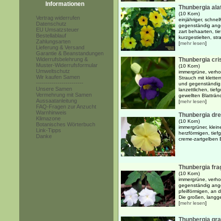
Informationen
Thunbergia alat
(10 Korn)
Vertrag widerrufen
einjähriger, schne
Datenschutz
gegenständig ange
EU Umsatzsteuer
zart behaarten, ti
Bestellablauf
kurzgestielten, str
Zahlungsarten
[
mehr lesen
]
Lieferung & Versand
Garantie & Beanstandungen
Widerrufsbelehrung &
Thunbergia cri
Muster-Widerrufsformular
(10 Korn)
Umweltschutz
immergrüne, verhol
Wir kaufen Samen
Strauch mit klette
------------------------
und gegenständig 
Unsere Samen
lanzettlichen, tief
Vermehrung mit Samen
gewellten Blattränd
Aussaatanleitung
[
mehr lesen
]
FAQ-Fragen zur Anzucht
Warnhinweis
Thunbergia dr
Klimazone
(10 Korn)
Botanisches Wörterbuch
immergrüner, klein
Link-Tipps
herzförmigen, tief
Danke
creme-zartgelben 
Thunbergia fra
(10 Korn)
immergrüne, verhol
gegenständig ange
pfeilförmigen, an 
Die großen, langges
[
mehr lesen
]
Thunbergia gra