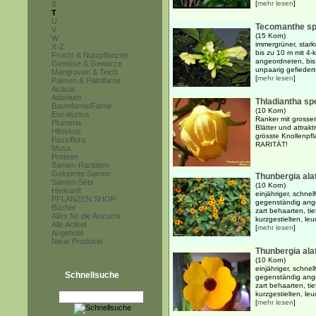
[
mehr lesen
]
S
T
U
Tecomanthe sp
V
(15 Korn)
W
immergrüner, stark
X-Z
bis zu 10 m mit 4
Frucht & Nutzpflanzen
angeordneten, bis
Gemüse & Gewürze
unpaarig gefiederten
Mangroven & Teich
[
mehr lesen
]
Palmen & Palmfarne
Acacia
Adenium
Thladiantha sp
Baumfarne/Farne
(10 Korn)
Eucalyptus
Ranker mit grossen
Plumeria
Blätter und attrak
Hibiskus
grösste Knollenpfl
Passiflora
RARITÄT!
Musa
Proteen
Samen-Raritäten
Gekeimte Samen
Thunbergia ala
Samen-Sets
(10 Korn)
Herkunft
einjähriger, schne
PFLANZEN SHOP
gegenständig ange
Bücher
zart behaarten, ti
Alles für die Anzucht
kurzgestielten, le
Alle Artikel
[
mehr lesen
]
Angebote
Neue Produkte
Thunbergia ala
(10 Korn)
einjähriger, schne
Schnellsuche
gegenständig ange
zart behaarten, ti
kurzgestielten, le
[
mehr lesen
]