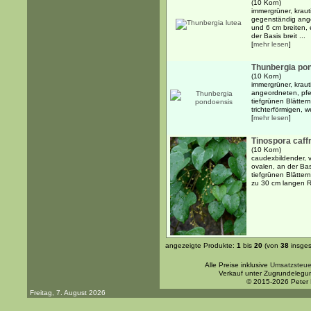
(10 Korn)
immergrüner, kraut
gegenständig ange
und 6 cm breiten, e
der Basis breit ...
[
mehr lesen
]
Thunbergia po
(10 Korn)
immergrüner, kraut
angeordneten, pfei
tiefgrünen Blättern
trichterförmigen, w
[
mehr lesen
]
Tinospora caff
(10 Korn)
caudexbildender, v
ovalen, an der Bas
tiefgrünen Blätter
zu 30 cm langen 
angezeigte Produkte:
1
bis
20
(von
38
insges
Alle Preise inklusive
Umsatzsteue
Verkauf unter Zugrundelegu
© 2015-2026 Peter
Freitag, 7. August 2026