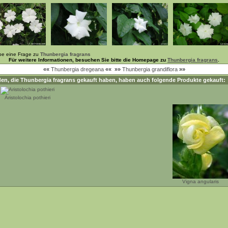
be eine Frage zu
Thunbergia fragrans
Für weitere Informationen, besuchen Sie bitte die Homepage zu
Thunbergia fragrans
.
««
Thunbergia dregeana
««
»»
Thunbergia grandiflora
»»
en, die
Thunbergia fragrans
gekauft haben, haben auch folgende Produkte gekauft:
Aristolochia pothieri
Vigna angularis