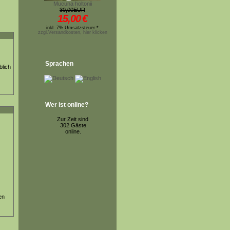
Mucuna holtonii
30,00EUR
15,00
€
inkl. 7% Umsatzsteuer *
zzgl.Versandkosten, hier klicken
Sprachen
blich
Wer ist online?
Zur Zeit sind
302 Gäste
online.
en