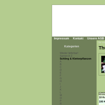
Impressum
Kontakt
Unsere AGB
Sie sin
Kategorien
Th
Wieder lieferbar!
Samen A-Z
Schling & Kletterpflanzen
A
B
C
D
E
F
G
H
I
J
K
L
Opti
M
10 K
O
P
100 
R