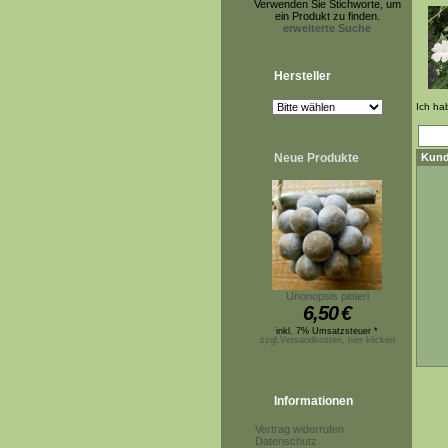
Verwenden Sie Stichworte, um
ein Produkt zu finden.
erweiterte Suche
Hersteller
Ich ha
Neue Produkte
Kund
Unonopsis pittieri
6,50
€
inkl. 7% Umsatzsteuer *
zzgl.Versandkosten, hier klicken
Informationen
Vertrag widerrufen
Datenschutz