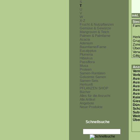
S
T
U
V
inkl
W
X-Z
Stec
Frucht & Nutzpflanzen
Fami
Gemüse & Gewürze
Mangroven & Teich
Palmen & Palmfarne
Herk
Acacia
Gru
Adenium
Zon
Baumfarne/Farne
Über
Eucalyptus
Ver
Plumeria
Gifti
Hibiskus
Passiflora
Musa
Anz
Proteen
Ver
Samen-Raritäten
Vor
Gekeimte Samen
Auss
Samen-Sets
Auss
Herkunft
Auss
PFLANZEN SHOP
Aus
Bücher
Auss
Alles für die Anzucht
Keim
Alle Artikel
Gie
Angebote
Dün
Neue Produkte
Schä
Subs
Weit
Übe
Schnellsuche