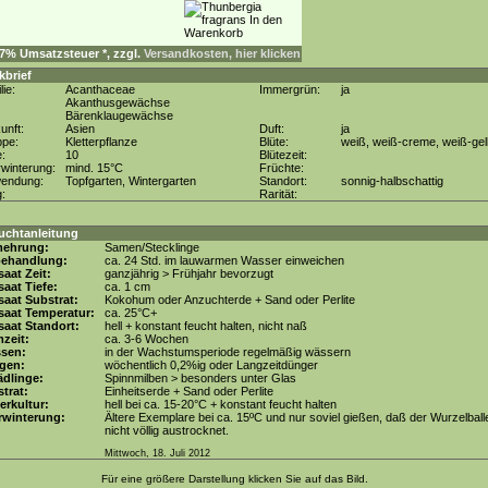
. 7% Umsatzsteuer *, zzgl.
Versandkosten, hier klicken
kbrief
lie:
Acanthaceae
Immergrün:
ja
Akanthusgewächse
Bärenklaugewächse
unft:
Asien
Duft:
ja
ppe:
Kletterpflanze
Blüte:
weiß, weiß-creme, weiß-gel
e:
10
Blütezeit:
winterung:
mind. 15°C
Früchte:
wendung:
Topfgarten, Wintergarten
Standort:
sonnig-halbschattig
g:
Rarität:
uchtanleitung
mehrung:
Samen/Stecklinge
behandlung:
ca. 24 Std. im lauwarmen Wasser einweichen
aat Zeit:
ganzjährig > Frühjahr bevorzugt
aat Tiefe:
ca. 1 cm
aat Substrat:
Kokohum oder Anzuchterde + Sand oder Perlite
saat Temperatur:
ca. 25°C+
aat Standort:
hell + konstant feucht halten, nicht naß
zeit:
ca. 3-6 Wochen
ssen:
in der Wachstumsperiode regelmäßig wässern
gen:
wöchentlich 0,2%ig oder Langzeitdünger
dlinge:
Spinnmilben > besonders unter Glas
trat:
Einheitserde + Sand oder Perlite
erkultur:
hell bei ca. 15-20°C + konstant feucht halten
rwinterung:
Ältere Exemplare bei ca. 15ºC und nur soviel gießen, daß der Wurzelball
nicht völlig austrocknet.
Mittwoch, 18. Juli 2012
Für eine größere Darstellung klicken Sie auf das Bild.