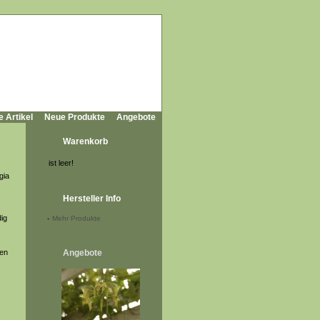
e Artikel
Neue Produkte
Angebote
Warenkorb
ist leer!
gia
Hersteller Info
dig
-
Mehr Produkte
ten
Angebote