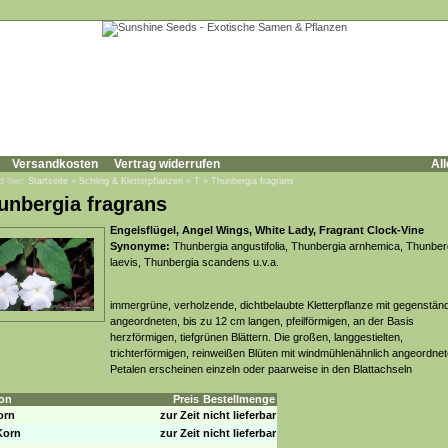
Versandkosten
Vertrag widerrufen
All
d hier:
Startseite
»
Schling & Kletterpflanzen
»
T
»
Thunbergia fragrans
unbergia fragrans
Engelsflügel, Angel Wings, White Lady, Fragrant Clock-Vine
Synonyme:
Thunbergia angustifolia, Thunbergia arnhemica, Thunber
laevis, Thunbergia scandens u.v.a.
immergrüne, verholzende, dichtbelaubte Kletterpflanze mit gegenstän
angeordneten, bis zu 12 cm langen, pfeilförmigen, an der Basis
herzförmigen, tiefgrünen Blättern. Die großen, langgestielten,
trichterförmigen, reinweißen Blüten mit windmühlenähnlich angeordne
Petalen erscheinen einzeln oder paarweise in den Blattachseln
on
Preis
Bestellmenge
orn
zur Zeit nicht lieferbar
Korn
zur Zeit nicht lieferbar