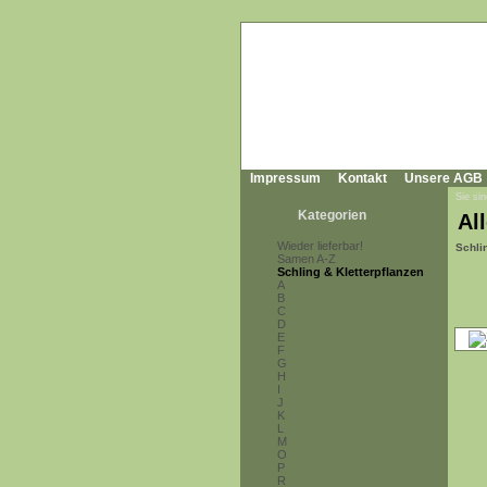
Impressum
Kontakt
Unsere AGB
Sie sin
Kategorien
All
Wieder lieferbar!
Schli
Samen A-Z
Schling & Kletterpflanzen
A
B
C
D
E
F
G
H
I
J
K
L
M
O
P
R