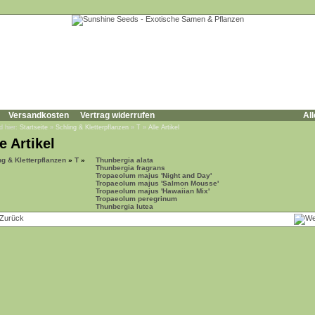
Versandkosten
Vertrag widerrufen
All
d hier:
Startseite
»
Schling & Kletterpflanzen
»
T
»
Alle Artikel
e Artikel
ng & Kletterpflanzen
»
T
»
Thunbergia alata
Thunbergia fragrans
Tropaeolum majus 'Night and Day'
Tropaeolum majus 'Salmon Mousse'
Tropaeolum majus 'Hawaiian Mix'
Tropaeolum peregrinum
Thunbergia lutea