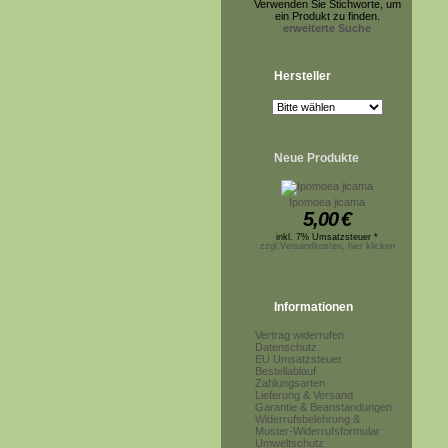
Verwenden Sie Stichworte, um
ein Produkt zu finden.
erweiterte Suche
Hersteller
Neue Produkte
Ipomoea jicama
5,00
€
inkl. 7% Umsatzsteuer *
zzgl.Versandkosten, hier klicken
Informationen
Vertrag widerrufen
Datenschutz
EU Umsatzsteuer
Bestellablauf
Zahlungsarten
Lieferung & Versand
Garantie & Beanstandungen
Widerrufsbelehrung &
Muster-Widerrufsformular
Umweltschutz