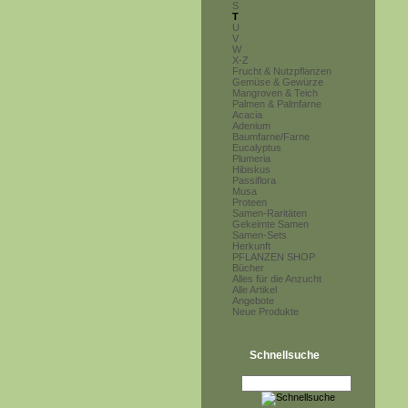
S
T
U
V
W
X-Z
Frucht & Nutzpflanzen
Gemüse & Gewürze
Mangroven & Teich
Palmen & Palmfarne
Acacia
Adenium
Baumfarne/Farne
Eucalyptus
Plumeria
Hibiskus
Passiflora
Musa
Proteen
Samen-Raritäten
Gekeimte Samen
Samen-Sets
Herkunft
PFLANZEN SHOP
Bücher
Alles für die Anzucht
Alle Artikel
Angebote
Neue Produkte
Schnellsuche