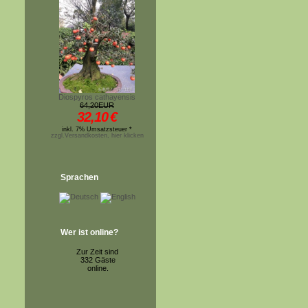
Diospyros cathayensis
64,20EUR
32,10
€
inkl. 7% Umsatzsteuer *
zzgl.Versandkosten, hier klicken
Sprachen
Wer ist online?
Zur Zeit sind
332 Gäste
online.