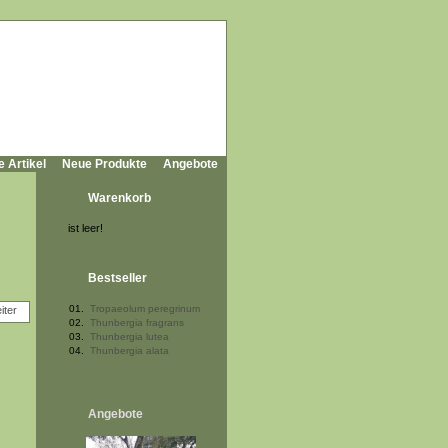
e Artikel
Neue Produkte
Angebote
Warenkorb
ist leer!
Bestseller
01.
Tropaeolum peregrinum
02.
Thunbergia fragrans
03.
Thunbergia lutea
04.
Thunbergia alata
Angebote