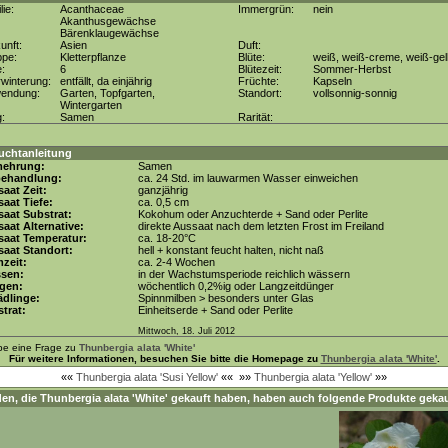
lie:
Acanthaceae
Immergrün:
nein
Akanthusgewächse
Bärenklaugewächse
unft:
Asien
Duft:
ppe:
Kletterpflanze
Blüte:
weiß, weiß-creme, weiß-gel
e:
6
Blütezeit:
Sommer-Herbst
winterung:
entfällt, da einjährig
Früchte:
Kapseln
wendung:
Garten, Topfgarten,
Standort:
vollsonnig-sonnig
Wintergarten
g:
Samen
Rarität:
uchtanleitung
mehrung:
Samen
behandlung:
ca. 24 Std. im lauwarmen Wasser einweichen
aat Zeit:
ganzjährig
aat Tiefe:
ca. 0,5 cm
aat Substrat:
Kokohum oder Anzuchterde + Sand oder Perlite
aat Alternative:
direkte Aussaat nach dem letzten Frost im Freiland
saat Temperatur:
ca. 18-20°C
aat Standort:
hell + konstant feucht halten, nicht naß
zeit:
ca. 2-4 Wochen
ssen:
in der Wachstumsperiode reichlich wässern
gen:
wöchentlich 0,2%ig oder Langzeitdünger
dlinge:
Spinnmilben > besonders unter Glas
trat:
Einheitserde + Sand oder Perlite
Mittwoch, 18. Juli 2012
be eine Frage zu
Thunbergia alata 'White'
Für weitere Informationen, besuchen Sie bitte die Homepage zu
Thunbergia alata 'White'
.
««
Thunbergia alata 'Susi Yellow'
««
»»
Thunbergia alata 'Yellow'
»»
en, die
Thunbergia alata 'White'
gekauft haben, haben auch folgende Produkte gekau