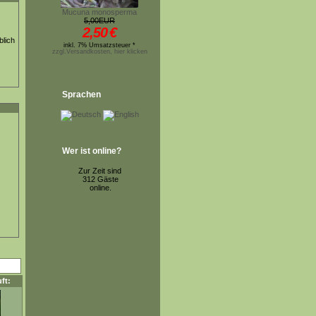
Mucuna monosperma
5,00EUR
2,50
€
blich
inkl. 7% Umsatzsteuer *
zzgl.Versandkosten, hier klicken
Sprachen
Wer ist online?
Zur Zeit sind
312 Gäste
online.
ft: