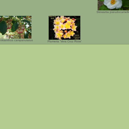
Stewartia pseudocamell
nkianthus campanulatus
Plumeria 'Vera Cruz Rose'