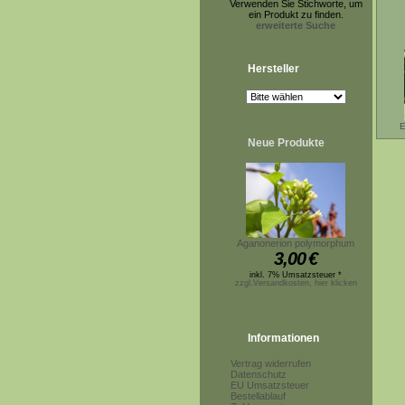
Verwenden Sie Stichworte, um
ein Produkt zu finden.
erweiterte Suche
Hersteller
E
Neue Produkte
Aganonerion polymorphum
3,00
€
inkl. 7% Umsatzsteuer *
zzgl.Versandkosten, hier klicken
Informationen
Vertrag widerrufen
Datenschutz
EU Umsatzsteuer
Bestellablauf