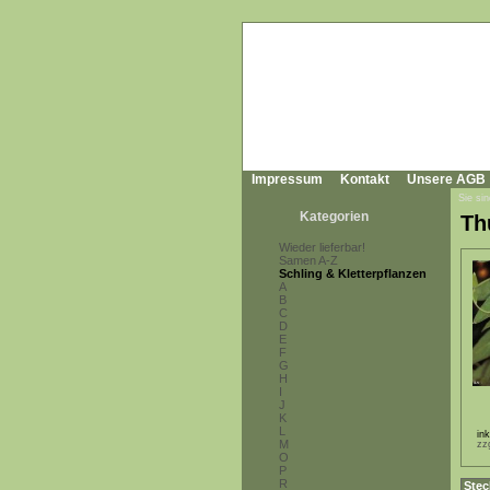
Impressum
Kontakt
Unsere AGB
Sie sin
Kategorien
Th
Wieder lieferbar!
Samen A-Z
Schling & Kletterpflanzen
A
B
C
D
E
F
G
H
I
J
K
L
in
M
zz
O
P
R
Stec