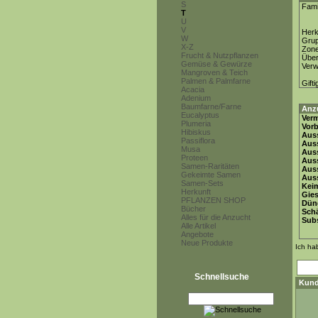
S
Fami
T
U
V
Herk
W
Gru
X-Z
Zon
Frucht & Nutzpflanzen
Über
Gemüse & Gewürze
Ver
Mangroven & Teich
Palmen & Palmfarne
Gifti
Acacia
Adenium
Baumfarne/Farne
Anz
Eucalyptus
Ver
Plumeria
Vor
Hibiskus
Auss
Passiflora
Auss
Musa
Auss
Proteen
Auss
Samen-Raritäten
Aus
Gekeimte Samen
Auss
Samen-Sets
Keim
Herkunft
Gie
PFLANZEN SHOP
Dün
Bücher
Schä
Alles für die Anzucht
Subs
Alle Artikel
Angebote
Neue Produkte
Ich ha
Schnellsuche
Kund