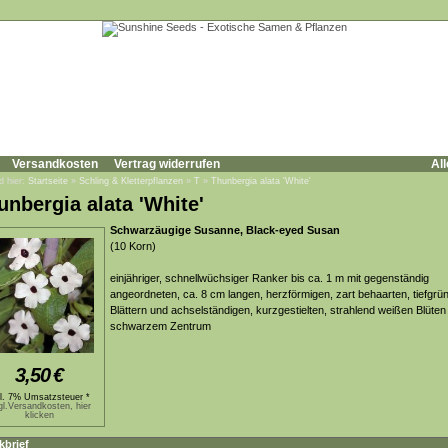
Versandkosten
Vertrag widerrufen
All
d hier:
Startseite
»
Schling & Kletterpflanzen
»
T
»
Thunbergia alata 'White'
unbergia alata 'White'
Schwarzäugige Susanne, Black-eyed Susan
(10 Korn)
einjähriger, schnellwüchsiger Ranker bis ca. 1 m mit gegenständig
angeordneten, ca. 8 cm langen, herzförmigen, zart behaarten, tiefgrü
Blättern und achselständigen, kurzgestielten, strahlend weißen Blüten
schwarzem Zentrum
3,50
€
kl. 7% Umsatzsteuer *
gl.Versandkosten, hier
klicken
kbrief