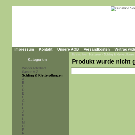
Impressum
Kontakt
Unsere AGB
Versandkosten
Vertrag wid
Sie sind hier:
Startseite
»
Schling & Kletterpflanze
Kategorien
Produkt wurde nicht 
Wieder lieferbar!
Samen A-Z
Schling & Kletterpflanzen
A
B
C
D
E
F
G
H
I
J
K
L
M
O
P
R