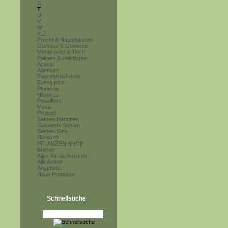
S
T
U
V
W
X-Z
Frucht & Nutzpflanzen
Gemüse & Gewürze
Mangroven & Teich
Palmen & Palmfarne
Acacia
Adenium
Baumfarne/Farne
Eucalyptus
Plumeria
Hibiskus
Passiflora
Musa
Proteen
Samen-Raritäten
Gekeimte Samen
Samen-Sets
Herkunft
PFLANZEN SHOP
Bücher
Alles für die Anzucht
Alle Artikel
Angebote
Neue Produkte
Schnellsuche