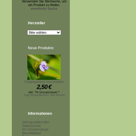
Verwenden Sie Stichworte, um
ein Produkt zu finden.
erweiterte Suche
Hersteller
Neue Produkte
Calopogonium mucunoides
2,50
€
inkl. 7% Umsatzsteuer *
zzgl.Versandkosten, hier klicken
Informationen
Vertrag widerrufen
Datenschutz
EU Umsatzsteuer
Bestellablauf