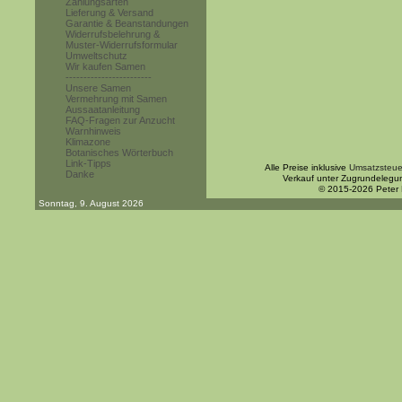
Zahlungsarten
Lieferung & Versand
Garantie & Beanstandungen
Widerrufsbelehrung &
Muster-Widerrufsformular
Umweltschutz
Wir kaufen Samen
------------------------
Unsere Samen
Vermehrung mit Samen
Aussaatanleitung
FAQ-Fragen zur Anzucht
Warnhinweis
Klimazone
Botanisches Wörterbuch
Link-Tipps
Alle Preise inklusive
Umsatzsteue
Danke
Verkauf unter Zugrundelegu
© 2015-2026 Peter
Sonntag, 9. August 2026