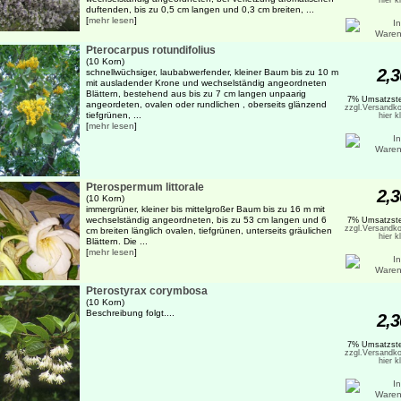
hier k
duftenden, bis zu 0,5 cm langen und 0,3 cm breiten, ...
[
mehr lesen
]
Pterocarpus rotundifolius
(10 Korn)
2,3
schnellwüchsiger, laubabwerfender, kleiner Baum bis zu 10 m
mit ausladender Krone und wechselständig angeordneten
Blättern, bestehend aus bis zu 7 cm langen unpaarig
7% Umsatzste
angeordeten, ovalen oder rundlichen , oberseits glänzend
zzgl.Versandko
tiefgrünen, ...
hier k
[
mehr lesen
]
Pterospermum littorale
2,3
(10 Korn)
immergrüner, kleiner bis mittelgroßer Baum bis zu 16 m mit
wechselständig angeordneten, bis zu 53 cm langen und 6
7% Umsatzste
zzgl.Versandko
cm breiten länglich ovalen, tiefgrünen, unterseits gräulichen
hier k
Blättern. Die ...
[
mehr lesen
]
Pterostyrax corymbosa
(10 Korn)
Beschreibung folgt....
2,3
7% Umsatzste
zzgl.Versandko
hier k