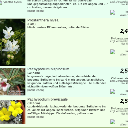
mit starren Zweigen im rechten Winkel zum Geäst
zzgl.Versandko
und gegenständig angeordneten, ca. 1,5 cm langen und 0,7
hier k
cm breiten, ovalen, tiefgrünen ...
[
mehr lesen
]
Prostanthera nivea
(Port.)
bläulichweisse Blütentrauben, duftende Blätter
2,4
7% Umsatzste
zzgl.Versandko
hier k
Pachypodium bispinosum
2,5
(10 Korn)
langsamwüchsige, laubabwerfende, stammbildende,
7% Umsatzste
bedornte Sukkulente bis ca. 6 m mit langen, lanzettlichen,
zzgl.Versandko
tiefgrünen Blättern und auffälliger Mittelrippe. Die duftenden,
hier k
trichterförmigen weißen Blüten mit ...
[
mehr lesen
]
Pachypodium brevicaule
2,5
(10 Korn)
caudexbildende, laubabwerfende, bedornte Sukkulente bis
7% Umsatzste
ca. 40 cm mit langen, lanzettlichen, tiefgrünen Blättern und
zzgl.Versandko
auffälliger Mittelrippe. Die duftenden, gelben oder ...
hier k
[
mehr lesen
]