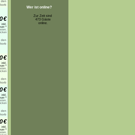
Wer ist online?
Zur Zeit sind
0
€
473 Gäste
online.
inkl.
uer *
sten,
licken
0
€
inkl.
uer *
sten,
licken
0
€
inkl.
uer *
sten,
licken
0
€
inkl.
uer *
sten,