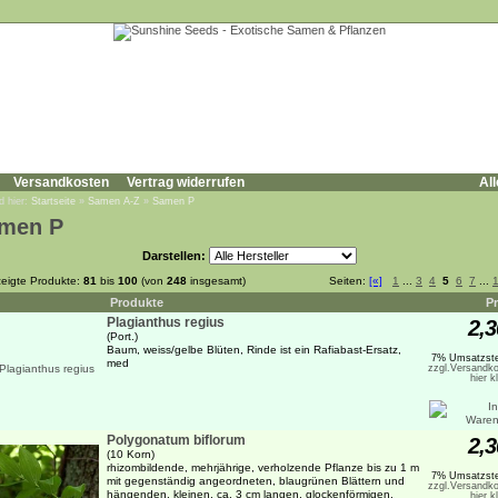
Versandkosten
Vertrag widerrufen
All
d hier:
Startseite
»
Samen A-Z
»
Samen P
men P
Darstellen:
eigte Produkte:
81
bis
100
(von
248
insgesamt)
Seiten:
[«]
1
...
3
4
5
6
7
...
Produkte
Pr
Plagianthus regius
2,3
(Port.)
Baum, weiss/gelbe Blüten, Rinde ist ein Rafiabast-Ersatz,
7% Umsatzste
med
zzgl.Versandko
hier k
Polygonatum biflorum
2,3
(10 Korn)
rhizombildende, mehrjährige, verholzende Pflanze bis zu 1 m
7% Umsatzste
mit gegenständig angeordneten, blaugrünen Blättern und
zzgl.Versandko
hängenden, kleinen, ca. 3 cm langen, glockenförmigen,
hier k