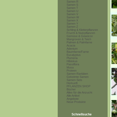
Samen R
Samen S
Samen T
Samen U
Samen V
Samen W
Samen X
Samen Y
Samen Z
Schling & Kletterpflanzen
Frucht & Nutzpflanzen
Gemüse & Gewürze
Mangroven & Teich
Palmen & Palmfarne
Acacia
Adenium
Baumfarne/Farne
Eucalyptus
Plumeria
Hibiskus
Passiflora
Musa
Proteen
Samen-Raritäten
Gekeimte Samen
Samen-Sets
Herkunft
PFLANZEN SHOP
Bücher
Alles für die Anzucht
Alle Artikel
Angebote
Neue Produkte
Schnellsuche