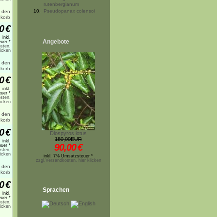
rutenbergianum
10.
Pseudopanax colensoi
0
€
inkl.
Angebote
uer *
sten,
licken
0
€
inkl.
uer *
sten,
licken
0
€
Diospyros lotus
180,00EUR
inkl.
90,00
€
uer *
sten,
licken
inkl. 7% Umsatzsteuer *
zzgl.Versandkosten, hier klicken
0
€
Sprachen
inkl.
uer *
sten,
licken