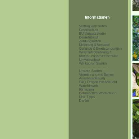
Informationen
Vertrag widerrufen
Datenschutz
EU Umsatzsteuer
Bestellablauf
Zahlungsarten
Lieferung & Versand
Garantie & Beanstandungen
Widerrufsbelehrung &
Muster-Widerrufsformular
Umweltschutz
Wir kaufen Samen
------------------------
Unsere Samen
Vermehrung mit Samen
Aussaatanleitung
FAQ-Fragen zur Anzucht
Warnhinweis
Klimazone
Botanisches Wörterbuch
Link-Tipps
Danke