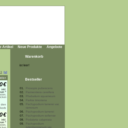
e Artikel
Neue Produkte
Angebote
Warenkorb
ist leer!
13
[»]
eis+
Bestseller
0
€
01.
Prosopis pubescens
inkl.
uer *
02.
Parmentiera cereifera
sten,
03.
Phebalium squameum
licken
04.
Parkia timoriana
05.
Pachypodium lamerei var.
ramosum
06.
Pachypodium lamerei
0
€
07.
Pachypodium sofiense
08.
Podalyria calyptrata
inkl.
uer *
09.
Pachypodium
sten,
rutenbergianum var.
licken