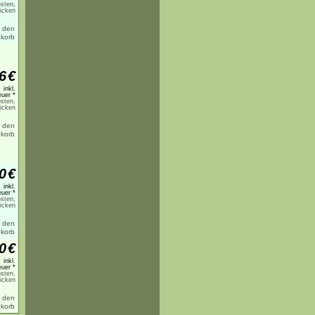
sten,
licken
6
€
inkl.
uer *
sten,
licken
0
€
inkl.
uer *
sten,
licken
0
€
inkl.
uer *
sten,
licken