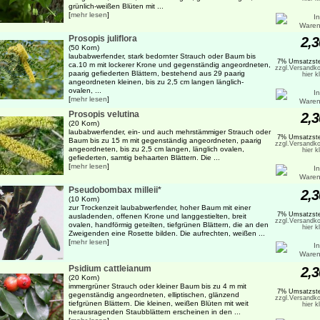
grünlich-weißen Blüten mit ...
[
mehr lesen
]
Prosopis juliflora
2,3
(50 Korn)
laubabwerfender, stark bedornter Strauch oder Baum bis
7% Umsatzste
ca.10 m mit lockerer Krone und gegenständig angeordneten,
zzgl.Versandko
paarig gefiederten Blättern, bestehend aus 29 paarig
hier k
angeordneten kleinen, bis zu 2,5 cm langen länglich-
ovalen, ...
[
mehr lesen
]
Prosopis velutina
2,3
(20 Korn)
laubabwerfender, ein- und auch mehrstämmiger Strauch oder
7% Umsatzste
Baum bis zu 15 m mit gegenständig angeordneten, paarig
zzgl.Versandko
angeordneten, bis zu 2,5 cm langen, länglich ovalen,
hier k
gefiederten, samtig behaarten Blättern. Die ...
[
mehr lesen
]
Pseudobombax milleii*
2,3
(10 Korn)
zur Trockenzeit laubabwerfender, hoher Baum mit einer
7% Umsatzste
ausladenden, offenen Krone und langgestielten, breit
zzgl.Versandko
ovalen, handförmig geteilten, tiefgrünen Blättern, die an den
hier k
Zweigenden eine Rosette bilden. Die aufrechten, weißen ...
[
mehr lesen
]
Psidium cattleianum
2,3
(20 Korn)
immergrüner Strauch oder kleiner Baum bis zu 4 m mit
7% Umsatzste
gegenständig angeordneten, elliptischen, glänzend
zzgl.Versandko
tiefgrünen Blättern. Die kleinen, weißen Blüten mit weit
hier k
herausragenden Staubblättern erscheinen in den ...