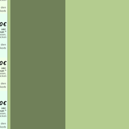
licken
0
€
inkl.
uer *
sten,
licken
0
€
inkl.
uer *
sten,
licken
0
€
inkl.
uer *
sten,
licken