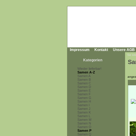
Impressum
Kontakt
Unsere AGB
Sie sin
Kategorien
Sa
Wieder lieferbar!
Samen A-Z
Samen A
angez
Samen B
Samen C
Samen D
Samen E
Samen F
Samen G
Samen H
Samen I
Samen J
Samen K
Samen L
Samen M
Samen N
Samen O
Samen P
Samen Q