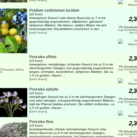
[
mehr lesen
]
Psidium cattleianum lucidum
(20 Korn)
2,3
immergrüner Strauch oder kleiner Baum bis zu 7 m mit
gegenständig angeordneten, elliptischen, glänzend
tiefgrünen Blättern. Die kleinen, weißen Blüten mit weit
7% Umsatzste
herausragenden Staubblättern erscheinen in den ...
zzgl.Versandko
[
mehr lesen
]
hier k
Psoralea affinis
2,3
(10 Korn)
immergrüner, mehrjähriger, schlanker Strauch bis zu 3 m mit
7% Umsatzste
überhängenden Zweigen und gegenständig angeordneten,
zzgl.Versandko
langen, schmalen, lanzettlichen, tiefgrünen Blättern. Die ca,
hier k
1,5 cm großen, blauen ...
[
mehr lesen
]
Psoralea aphylla
2,3
(10 Korn)
mehrjähriger Strauch bis zu 3 m mit überhängenden Zweigen
7% Umsatzste
und solch winzigen, schuppenförmig angeordneten Blättern,
zzgl.Versandko
daß die Pflanze blattlos erscheint. Die süßlich duftenden, ca,
hier k
1,5 cm großen, blauen ...
[
mehr lesen
]
Psoralea fleta
2,3
(10 Korn)
laubabwerfender, oftmals mehrstämmiger Strauch oder
7% Umsatzste
kleiner Baum bis zu 6 m mit überhängenden Zweigen,
zzgl.Versandko
wechselständig angeordneten, bei Verletzung aromatischen