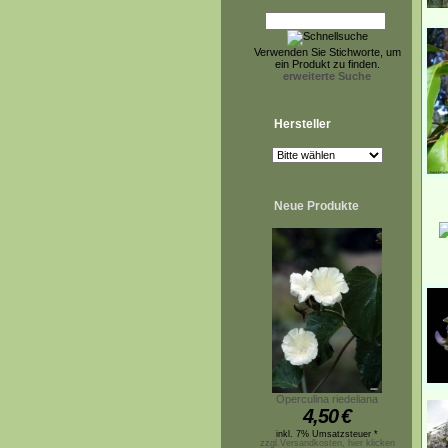
Verwenden Sie Stichworte, um
ein Produkt zu finden.
erweiterte Suche
Hersteller
Neue Produkte
Operculina riedeliana
4,50
€
inkl. 7% Umsatzsteuer *
zzgl.Versandkosten, hier klicken