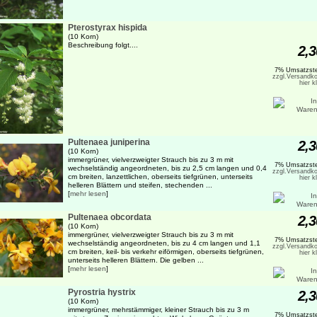
Pterostyrax hispida
(10 Korn)
Beschreibung folgt....
2,3
7% Umsatzste
zzgl.Versandko
hier k
Pultenaea juniperina
2,3
(10 Korn)
immergrüner, vielverzweigter Strauch bis zu 3 m mit
7% Umsatzste
wechselständig angeordneten, bis zu 2,5 cm langen und 0,4
zzgl.Versandko
cm breiten, lanzettlichen, oberseits tiefgrünen, unterseits
hier k
helleren Blättern und steifen, stechenden ...
[
mehr lesen
]
Pultenaea obcordata
2,3
(10 Korn)
immergrüner, vielverzweigter Strauch bis zu 3 m mit
7% Umsatzste
wechselständig angeordneten, bis zu 4 cm langen und 1,1
zzgl.Versandko
cm breiten, keil- bis verkehr eiförmigen, oberseits tiefgrünen,
hier k
unterseits helleren Blättern. Die gelben ...
[
mehr lesen
]
Pyrostria hystrix
2,3
(10 Korn)
immergrüner, mehrstämmiger, kleiner Strauch bis zu 3 m
7% Umsatzste