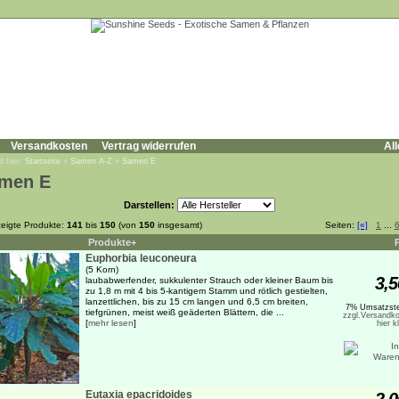
Versandkosten
Vertrag widerrufen
All
d hier:
Startseite
»
Samen A-Z
»
Samen E
men E
Darstellen:
eigte Produkte:
141
bis
150
(von
150
insgesamt)
Seiten:
[«]
1
...
Produkte+
Euphorbia leuconeura
(5 Korn)
3,5
laubabwerfender, sukkulenter Strauch oder kleiner Baum bis
zu 1,8 m mit 4 bis 5-kantigem Stamm und rötlich gestielten,
lanzettlichen, bis zu 15 cm langen und 6,5 cm breiten,
7% Umsatzste
tiefgrünen, meist weiß geäderten Blättern, die ...
zzgl.Versandko
[
mehr lesen
]
hier k
Eutaxia epacridoides