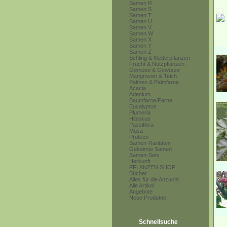
Samen R
Samen S
Samen T
Samen U
Samen V
Samen W
Samen X
Samen Y
Samen Z
Schling & Kletterpflanzen
Frucht & Nutzpflanzen
Gemüse & Gewürze
Mangroven & Teich
Palmen & Palmfarne
Acacia
Adenium
Baumfarne/Farne
Eucalyptus
Plumeria
Hibiskus
Passiflora
Musa
Proteen
Samen-Raritäten
Gekeimte Samen
Samen-Sets
Herkunft
PFLANZEN SHOP
Bücher
Alles für die Anzucht
Alle Artikel
Angebote
Neue Produkte
Schnellsuche