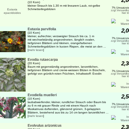
2,0
(10 Korn)
kleiner Strauch bis 1,30 m mit linearem Laub, rot-gelbe
7% Umsatzste
Schmetterlingsblüten
zzgl.Versandko
hier k
Eutaxia parvifolia
2,0
(10 Korn)
kleiner, aufrechter, verzweigter Strauch bis ca. 1 m
7% Umsatzste
mit wechselständig angeordneten, länglich ovalen,
zzgl.Versandko
tiefgrünen Blättern und kleinen, orangefarbenen
hier k
Schmetterlingsblüten in kurzen Rispen, die meist an den ...
[
mehr lesen
]
Evodia rutaecarpa
2,3
(20 Korn)
Baum mit gegenständig angeordneten, lanzettlichen,
tiefgrünen Blättern und creme-weissen Blüten in Büscheln,
7% Umsatzste
gefolgt von grünlich-roten Früchten, Inhaltsstoff: Evodin
zzgl.Versandko
hier k
Evodiella muelleri
2,5
(10 Korn)
laubabwerfender, kleiner, rundlicher Strauch oder Baum bis
7% Umsatzste
zu 6 m mit grauer Rinde und mit einem Hauch nach
zzgl.Versandko
Muskatnuss duftenden, glänzend grünen, 3-gelappten
hier k
Blättern, bestehend aus bis zu 14 cm langen lanzettlichen ...
[
mehr lesen
]
Evolvulus arizonicus
2,3