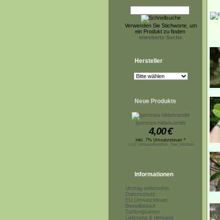
Verwenden Sie Stichworte, um
ein Produkt zu finden.
erweiterte Suche
Hersteller
Neue Produkte
Ipomoea hildebrandtii
4,00
€
inkl. 7% Umsatzsteuer *
zzgl.Versandkosten, hier klicken
Informationen
Vertrag widerrufen
Datenschutz
EU Umsatzsteuer
Bestellablauf
Zahlungsarten
Lieferung & Versand