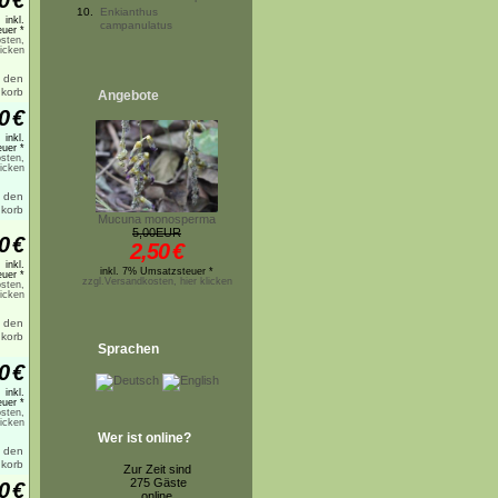
0
€
10.
Enkianthus
inkl.
campanulatus
uer *
sten,
licken
Angebote
0
€
inkl.
uer *
sten,
licken
Mucuna monosperma
5,00EUR
0
€
2,50
€
inkl.
inkl. 7% Umsatzsteuer *
uer *
zzgl.Versandkosten, hier klicken
sten,
licken
Sprachen
0
€
inkl.
uer *
sten,
licken
Wer ist online?
Zur Zeit sind
275 Gäste
0
€
online.