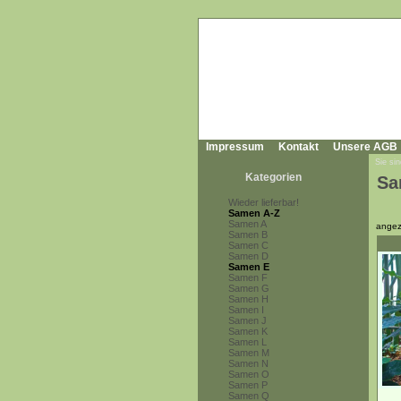
Impressum
Kontakt
Unsere AGB
Sie sin
Kategorien
Sa
Wieder lieferbar!
Samen A-Z
Samen A
angez
Samen B
Samen C
Samen D
Samen E
Samen F
Samen G
Samen H
Samen I
Samen J
Samen K
Samen L
Samen M
Samen N
Samen O
Samen P
Samen Q