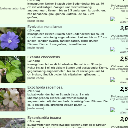
(10 Korn)
immergrüner, kleiner Strauch oder Bodendecker bis ca. 40
7% Umsatzste
cm mit vierkantigen Zweigen und wechselständig
zzgl.Versandko
angeordneten, kleinen, bis zu 2,5 cm langen, lanzettlichen,
hier k
zart behaarten, grau-grünen Blättern. Die ca. 2 cm
großen, ...
[
mehr lesen
]
Evolvulus nuttalianus
2,5
(10 Korn)
immergrüner, kleiner Strauch oder Bodendecker bis ca. 30
7% Umsatzste
cm mit wechselständig angeordneten, kleinen, bis zu 2,5 cm
zzgl.Versandko
langen, länglich ovalen, zart behaarten, silbrig grünen
hier k
Blättern. Die ca. 1 cm großen, himmelblauen ...
[
mehr lesen
]
Exarata chocoensis
2,5
(10 Korn)
immergrüner, hoher, dichtbelaubter Baum bis zu 30 m (in
7% Umsatzste
Kultur bis zu 3 m) mit dickem Stamm und ausladender Krone,
zzgl.Versandko
gegenständig angeordneten, bis zu 29 cm langen und 14
hier k
cm breiten, länglich ovalen bis elliptischen, glänzend ...
[
mehr lesen
]
Exochorda racemosa
2,5
(20 Korn)
laubabwerfender, hoher Strauch bis zu 3 m mit
7% Umsatzste
überhängenden Trieben und wechselständig
zzgl.Versandko
angeordneten elliptischen, hell- bis mittelgrünen Blättern. Die
hier k
ca. 4 cm großen, strahlend weißen Blüten ...
[
mehr lesen
]
Eysenhardtia texana
2,0
(10 Korn)
laubabwerfender, vielverzweigter kleiner Baum oder Strauch
7% Umsatzste