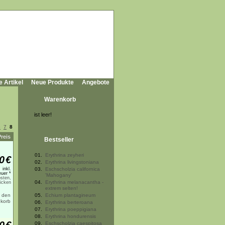
e Artikel
Neue Produkte
Angebote
Warenkorb
ist leer!
6
7
8
Preis
Bestseller
01.
Erythrina zeyheri
0
€
02.
Erythrina livingstoniana
inkl.
03.
Eschscholzia californica
uer *
'Mahogany'
sten,
04.
Erythrina melanacantha -
licken
extrem selten!
05.
Echium plantagineum
06.
Erythrina berteroana
07.
Erythrina poeppigiana
08.
Erythrina hondurensis
09.
Eschscholzia caespitosa