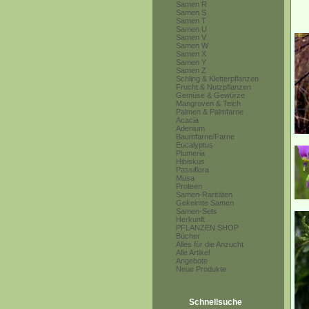
Samen R
Samen S
Samen T
Samen U
Samen V
Samen W
Samen X
Samen Y
Samen Z
Schling & Kletterpflanzen
Frucht & Nutzpflanzen
Gemüse & Gewürze
Mangroven & Teich
Palmen & Palmfarne
Acacia
Adenium
Baumfarne/Farne
Eucalyptus
Plumeria
Hibiskus
Passiflora
Musa
Proteen
Samen-Raritäten
Gekeimte Samen
Samen-Sets
Herkunft
PFLANZEN SHOP
Bücher
Alles für die Anzucht
Alle Artikel
Angebote
Neue Produkte
Schnellsuche