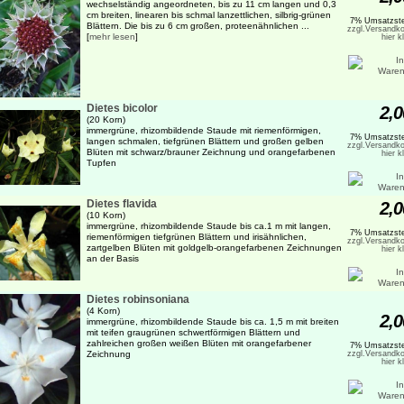
wechselständig angeordneten, bis zu 11 cm langen und 0,3
cm breiten, linearen bis schmal lanzettlichen, silbrig-grünen
7% Umsatzste
Blättern. Die bis zu 6 cm großen, proteenähnlichen ...
zzgl.Versandko
[
mehr lesen
]
hier k
Dietes bicolor
2,0
(20 Korn)
immergrüne, rhizombildende Staude mit riemenförmigen,
7% Umsatzste
langen schmalen, tiefgrünen Blättern und großen gelben
zzgl.Versandko
Blüten mit schwarz/brauner Zeichnung und orangefarbenen
hier k
Tupfen
Dietes flavida
2,0
(10 Korn)
immergrüne, rhizombildende Staude bis ca.1 m mit langen,
7% Umsatzste
riemenförmigen tiefgrünen Blättern und irisähnlichen,
zzgl.Versandko
zartgelben Blüten mit goldgelb-orangefarbenen Zeichnungen
hier k
an der Basis
Dietes robinsoniana
(4 Korn)
2,0
immergrüne, rhizombildende Staude bis ca. 1,5 m mit breiten
mit teifen graugrünen schwertförmigen Blättern und
zahlreichen großen weißen Blüten mit orangefarbener
7% Umsatzste
Zeichnung
zzgl.Versandko
hier k