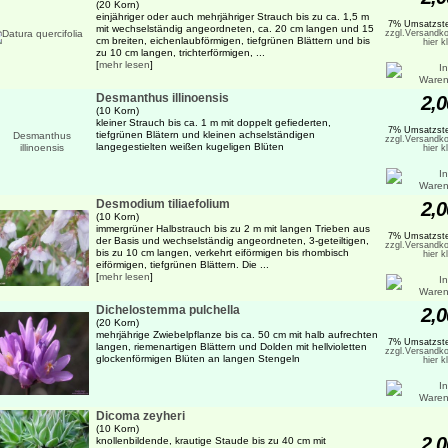
(20 Korn)
einjähriger oder auch mehrjähriger Strauch bis zu ca. 1,5 m
7% Umsatzste
mit wechselständig angeordneten, ca. 20 cm langen und 15
zzgl.Versandko
cm breiten, eichenlaubförmigen, tiefgrünen Blättern und bis
hier k
zu 10 cm langen, trichterförmigen, ...
[
mehr lesen
]
Desmanthus illinoensis
2,0
(10 Korn)
kleiner Strauch bis ca. 1 m mit doppelt gefiederten,
7% Umsatzste
tiefgrünen Blätern und kleinen achselständigen
zzgl.Versandko
langegestielten weißen kugeligen Blüten
hier k
Desmodium tiliaefolium
2,0
(10 Korn)
immergrüner Halbstrauch bis zu 2 m mit langen Trieben aus
7% Umsatzste
der Basis und wechselständig angeordneten, 3-geteiltigen,
zzgl.Versandko
bis zu 10 cm langen, verkehrt eiförmigen bis rhombisch
hier k
eiförmigen, tiefgrünen Blättern. Die ...
[
mehr lesen
]
Dichelostemma pulchella
2,0
(20 Korn)
mehrjährige Zwiebelpflanze bis ca. 50 cm mit halb aufrechten
7% Umsatzste
langen, riemenartigen Blättern und Dolden mit hellvioletten
zzgl.Versandko
glockenförmigen Blüten an langen Stengeln
hier k
Dicoma zeyheri
(10 Korn)
2,0
knollenbildende, krautige Staude bis zu 40 cm mit