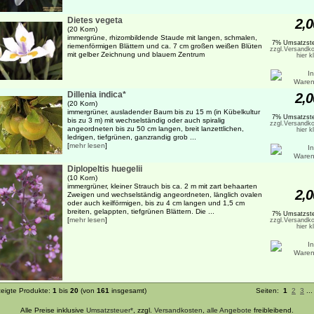
Dietes vegeta
2,0
(20 Korn)
immergrüne, rhizombildende Staude mit langen, schmalen,
7% Umsatzste
riemenförmigen Blättern und ca. 7 cm großen weißen Blüten
zzgl.Versandko
mit gelber Zeichnung und blauem Zentrum
hier k
Dillenia indica*
2,0
(20 Korn)
immergrüner, ausladender Baum bis zu 15 m (in Kübelkultur
7% Umsatzste
bis zu 3 m) mit wechselständig oder auch spiralig
zzgl.Versandko
angeordneten bis zu 50 cm langen, breit lanzettlichen,
hier k
ledrigen, tiefgrünen, ganzrandig grob ...
[
mehr lesen
]
Diplopeltis huegelii
(10 Korn)
immergrüner, kleiner Strauch bis ca. 2 m mit zart behaarten
2,0
Zweigen und wechselständig angeordneten, länglich ovalen
oder auch keilförmigen, bis zu 4 cm langen und 1,5 cm
breiten, gelappten, tiefgrünen Blättern. Die ...
7% Umsatzste
[
mehr lesen
]
zzgl.Versandko
hier k
eigte Produkte:
1
bis
20
(von
161
insgesamt)
Seiten:
1
2
3
..
Alle Preise inklusive
Umsatzsteuer*
, zzgl.
Versandkosten
,
alle Angebote
freibleibend.