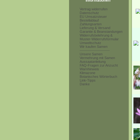
Informationen
Vertrag widerrufen
Datenschutz
EU Umsatzsteuer
Bestellablauf
Zahlungsarten
Lieferung & Versand
Garantie & Beanstandungen
Widerrufsbelehrung &
Muster-Widerrufsformular
Umweltschutz
Wir kaufen Samen
------------------------
Unsere Samen
Vermehrung mit Samen
Aussaatanleitung
FAQ-Fragen zur Anzucht
Warnhinweis
Klimazone
Botanisches Wörterbuch
Link-Tipps
Danke