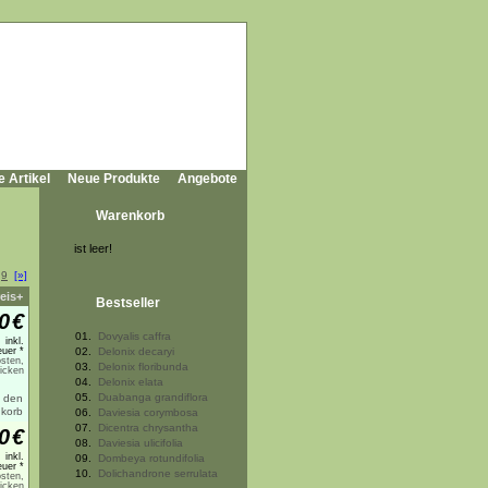
e Artikel
Neue Produkte
Angebote
Warenkorb
ist leer!
.
9
[»]
eis+
Bestseller
0
€
01.
Dovyalis caffra
inkl.
uer *
02.
Delonix decaryi
sten,
03.
Delonix floribunda
licken
04.
Delonix elata
05.
Duabanga grandiflora
06.
Daviesia corymbosa
07.
Dicentra chrysantha
0
€
08.
Daviesia ulicifolia
inkl.
09.
Dombeya rotundifolia
uer *
10.
Dolichandrone serrulata
sten,
licken