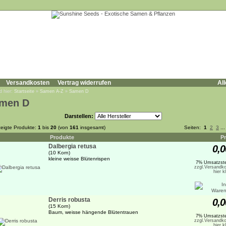
Versandkosten
Vertrag widerrufen
All
d hier:
Startseite
»
Samen A-Z
»
Samen D
men D
Darstellen:
eigte Produkte:
1
bis
20
(von
161
insgesamt)
Seiten:
1
2
3
..
Produkte
Pr
Dalbergia retusa
0,0
(10 Korn)
kleine weisse Blütenrispen
7% Umsatzste
zzgl.Versandko
hier k
Derris robusta
0,0
(15 Korn)
Baum, weisse hängende Blütentrauen
7% Umsatzste
zzgl.Versandko
hier k