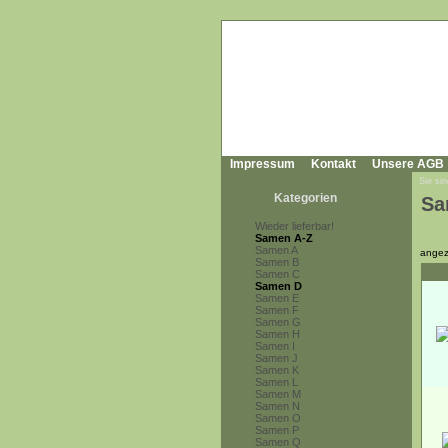
Impressum
Kontakt
Unsere AGB
Sie sin
Kategorien
Sa
Wieder lieferbar!
Samen A-Z
Samen A
angez
Samen B
Samen C
Samen D
Samen E
Samen F
Samen G
Samen H
Samen I
Samen J
Samen K
Samen L
Samen M
Samen N
Samen O
Samen P
Samen Q