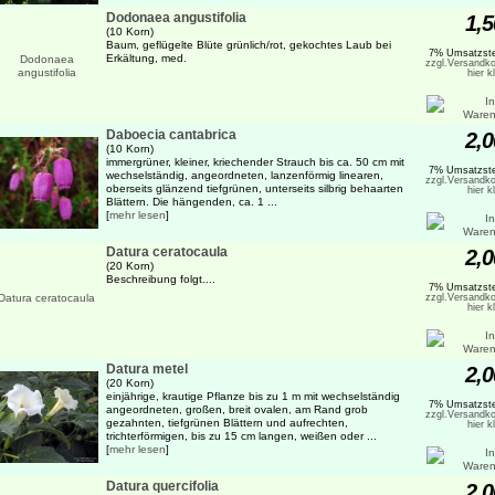
Dodonaea angustifolia
1,5
(10 Korn)
Baum, geflügelte Blüte grünlich/rot, gekochtes Laub bei
7% Umsatzste
Erkältung, med.
zzgl.Versandko
hier k
Daboecia cantabrica
2,0
(10 Korn)
immergrüner, kleiner, kriechender Strauch bis ca. 50 cm mit
7% Umsatzste
wechselständig, angeordneten, lanzenförmig linearen,
zzgl.Versandko
oberseits glänzend tiefgrünen, unterseits silbrig behaarten
hier k
Blättern. Die hängenden, ca. 1 ...
[
mehr lesen
]
Datura ceratocaula
2,0
(20 Korn)
Beschreibung folgt....
7% Umsatzste
zzgl.Versandko
hier k
Datura metel
2,0
(20 Korn)
einjährige, krautige Pflanze bis zu 1 m mit wechselständig
7% Umsatzste
angeordneten, großen, breit ovalen, am Rand grob
zzgl.Versandko
gezahnten, tiefgrünen Blättern und aufrechten,
hier k
trichterförmigen, bis zu 15 cm langen, weißen oder ...
[
mehr lesen
]
Datura quercifolia
2,0