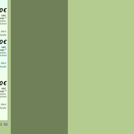
0
€
inkl.
uer *
sten,
licken
0
€
inkl.
uer *
sten,
licken
0
€
inkl.
uer *
sten,
licken
.
9
[»]