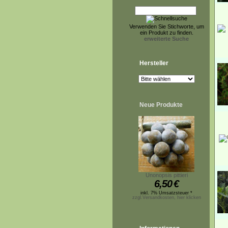
Verwenden Sie Stichworte, um
ein Produkt zu finden.
erweiterte Suche
Hersteller
Neue Produkte
Unonopsis pittieri
6,50
€
inkl. 7% Umsatzsteuer *
zzgl.Versandkosten, hier klicken