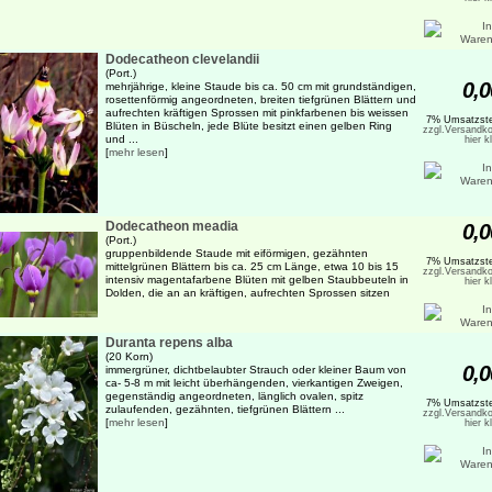
Dodecatheon clevelandii
(Port.)
0,0
mehrjährige, kleine Staude bis ca. 50 cm mit grundständigen,
rosettenförmig angeordneten, breiten tiefgrünen Blättern und
aufrechten kräftigen Sprossen mit pinkfarbenen bis weissen
7% Umsatzste
Blüten in Büscheln, jede Blüte besitzt einen gelben Ring
zzgl.Versandko
und ...
hier k
[
mehr lesen
]
Dodecatheon meadia
0,0
(Port.)
gruppenbildende Staude mit eiförmigen, gezähnten
7% Umsatzste
mittelgrünen Blättern bis ca. 25 cm Länge, etwa 10 bis 15
zzgl.Versandko
intensiv magentafarbene Blüten mit gelben Staubbeuteln in
hier k
Dolden, die an an kräftigen, aufrechten Sprossen sitzen
Duranta repens alba
(20 Korn)
0,0
immergrüner, dichtbelaubter Strauch oder kleiner Baum von
ca- 5-8 m mit leicht überhängenden, vierkantigen Zweigen,
gegenständig angeordneten, länglich ovalen, spitz
7% Umsatzste
zulaufenden, gezähnten, tiefgrünen Blättern ...
zzgl.Versandko
[
mehr lesen
]
hier k