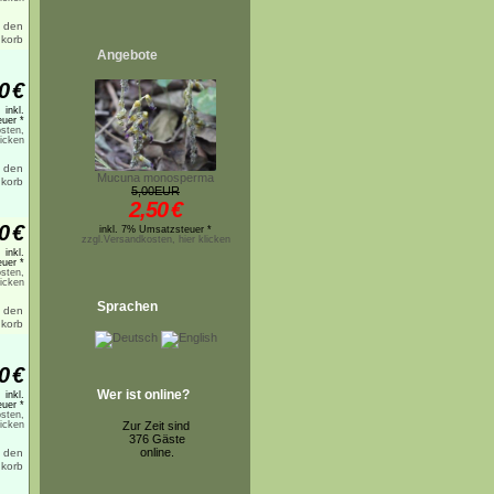
Angebote
0
€
inkl.
uer *
sten,
licken
Mucuna monosperma
5,00EUR
2,50
€
0
€
inkl. 7% Umsatzsteuer *
zzgl.Versandkosten, hier klicken
inkl.
uer *
sten,
licken
Sprachen
0
€
Wer ist online?
inkl.
uer *
sten,
licken
Zur Zeit sind
376 Gäste
online.