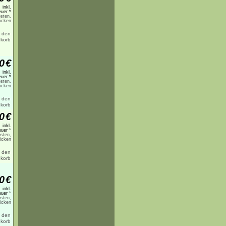
inkl.
uer *
sten,
licken
0
€
inkl.
uer *
sten,
licken
0
€
inkl.
uer *
sten,
licken
0
€
inkl.
uer *
sten,
licken