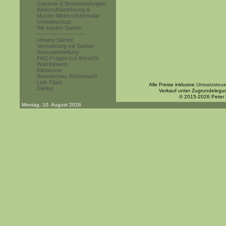
Garantie & Beanstandungen
Widerrufsbelehrung &
Muster-Widerrufsformular
Umweltschutz
Wir kaufen Samen
------------------------
Unsere Samen
Vermehrung mit Samen
Aussaatanleitung
FAQ-Fragen zur Anzucht
Warnhinweis
Klimazone
Botanisches Wörterbuch
Link-Tipps
Alle Preise inklusive
Umsatzsteue
Danke
Verkauf unter Zugrundelegu
© 2015-2026 Peter
Montag, 10. August 2026