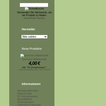
Verwenden Sie Stichworte, um
ein Produkt zu finden.
erweiterte Suche
Hersteller
Neue Produkte
Ipomoea hildebrandtii
4,00
€
inkl. 7% Umsatzsteuer *
zzgl.Versandkosten, hier klicken
Informationen
Vertrag widerrufen
Datenschutz
EU Umsatzsteuer
Bestellablauf
Zahlungsarten
Lieferung & Versand