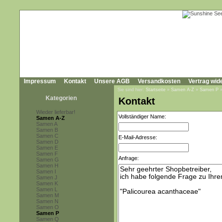
Impressum
Kontakt
Unsere AGB
Versandkosten
Vertrag wid
Sie sind hier:
Startseite
»
Samen A-Z
»
Samen P
Kategorien
Kontakt
Wieder lieferbar!
Vollständiger Name:
Samen A-Z
Samen A
Samen B
Samen C
E-Mail-Adresse:
Samen D
Samen E
Samen F
Anfrage:
Samen G
Samen H
Samen I
Samen J
Samen K
Samen L
Samen M
Samen N
Samen O
Samen P
Samen Q