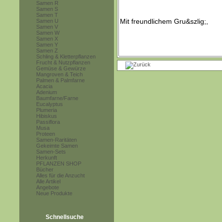
Samen R
Samen S
Samen T
Samen U
Samen V
Samen W
Samen X
Samen Y
Samen Z
Schling & Kletterpflanzen
Frucht & Nutzpflanzen
Gemüse & Gewürze
Mangroven & Teich
Palmen & Palmfarne
Acacia
Adenium
Baumfarne/Farne
Eucalyptus
Plumeria
Hibiskus
Passiflora
Musa
Proteen
Samen-Raritäten
Gekeimte Samen
Samen-Sets
Herkunft
PFLANZEN SHOP
Bücher
Alles für die Anzucht
Alle Artikel
Angebote
Neue Produkte
Schnellsuche