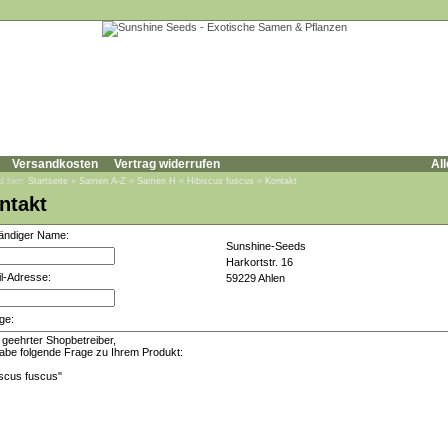
Versandkosten
Vertrag widerrufen
All
d hier:
Startseite
»
Samen A-Z
»
Samen H
»
Hibiscus fuscus
»
Kontakt
ntakt
tändiger Name:
Sunshine-Seeds
Harkortstr. 16
l-Adresse:
59229 Ahlen
ge: