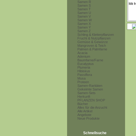
Samen R
Samen S
Samen T
Samen U
Samen V
Samen W
Samen X
Samen Y
Samen Z
Schling & Kletterpflanzen
Frucht & Nutzpflanzen
Gemüse & Gewürze
Mangroven & Teich
Palmen & Palmfarne
Acacia
Adenium
Baumfarne/Farne
Eucalyptus
Plumeria
Hibiskus
Passiflora
Musa
Proteen
Samen-Raritäten
Gekeimte Samen
Samen-Sets
Herkunft
PFLANZEN SHOP
Bücher
Alles für die Anzucht
Alle Artikel
Angebote
Neue Produkte
Schnellsuche