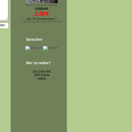
Mucuna monosperma
5,00EUR
2,50
€
inkl. 7% Umsatzsteuer *
zzgl.Versandkosten, hier klicken
Sprachen
Wer ist online?
Zur Zeit sind
606 Gäste
online.