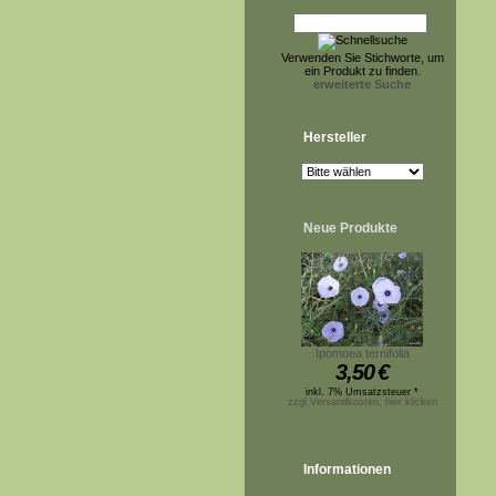
Verwenden Sie Stichworte, um
ein Produkt zu finden.
erweiterte Suche
Hersteller
Neue Produkte
Ipomoea ternifolia
3,50
€
inkl. 7% Umsatzsteuer *
zzgl.Versandkosten, hier klicken
Informationen