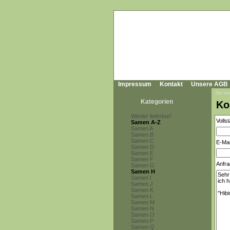
Impressum
Kontakt
Unsere AGB
Sie sin
Kategorien
Ko
Wieder lieferbar!
Volls
Samen A-Z
Samen A
Samen B
Samen C
E-Mai
Samen D
Samen E
Samen F
Anfra
Samen G
Samen H
Samen I
Samen J
Samen K
Samen L
Samen M
Samen N
Samen O
Samen P
Samen Q