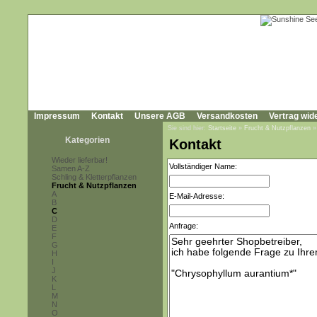
Impressum
Kontakt
Unsere AGB
Versandkosten
Vertrag wid
Sie sind hier:
Startseite
»
Frucht & Nutzpflanzen
Kategorien
Kontakt
Wieder lieferbar!
Vollständiger Name:
Samen A-Z
Schling & Kletterpflanzen
Frucht & Nutzpflanzen
A
E-Mail-Adresse:
B
C
D
Anfrage:
E
F
G
H
I
J
K
L
M
N
O