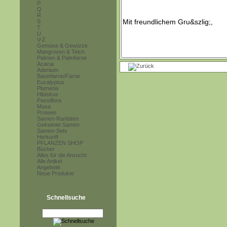
P
Q
R
S
T
U
V-Z
Gemüse & Gewürze
Mangroven & Teich
Palmen & Palmfarne
Acacia
Adenium
Baumfarne/Farne
Eucalyptus
Plumeria
Hibiskus
Passiflora
Musa
Proteen
Samen-Raritäten
Gekeimte Samen
Samen-Sets
Herkunft
PFLANZEN SHOP
Bücher
Alles für die Anzucht
Alle Artikel
Angebote
Neue Produkte
Schnellsuche