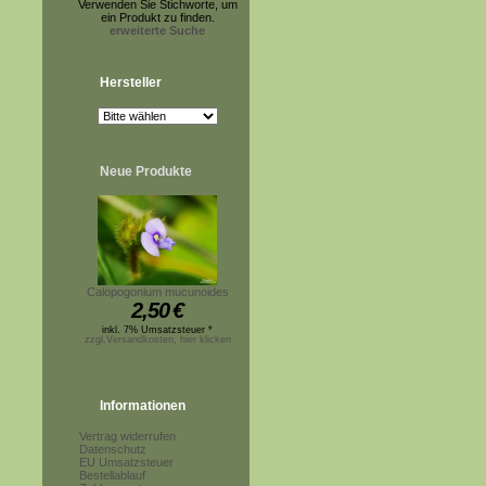
Verwenden Sie Stichworte, um
ein Produkt zu finden.
erweiterte Suche
Hersteller
Neue Produkte
Calopogonium mucunoides
2,50
€
inkl. 7% Umsatzsteuer *
zzgl.Versandkosten, hier klicken
Informationen
Vertrag widerrufen
Datenschutz
EU Umsatzsteuer
Bestellablauf