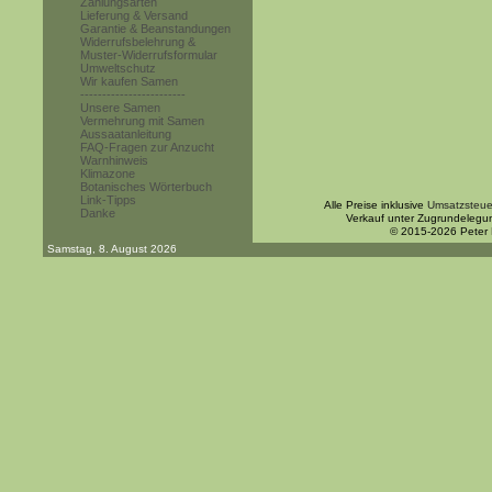
Zahlungsarten
Lieferung & Versand
Garantie & Beanstandungen
Widerrufsbelehrung &
Muster-Widerrufsformular
Umweltschutz
Wir kaufen Samen
------------------------
Unsere Samen
Vermehrung mit Samen
Aussaatanleitung
FAQ-Fragen zur Anzucht
Warnhinweis
Klimazone
Botanisches Wörterbuch
Link-Tipps
Alle Preise inklusive
Umsatzsteue
Danke
Verkauf unter Zugrundelegu
© 2015-2026 Peter
Samstag, 8. August 2026