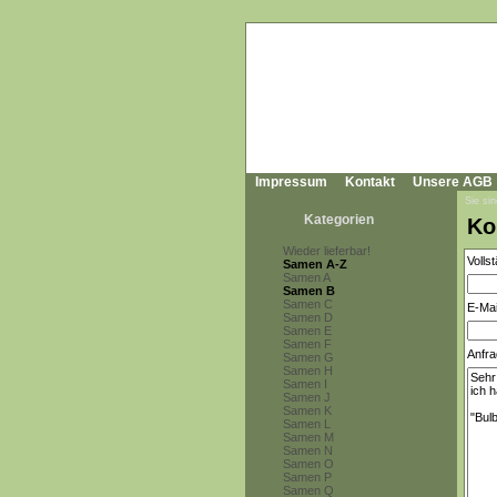
Impressum
Kontakt
Unsere AGB
Sie sin
Kategorien
Ko
Wieder lieferbar!
Volls
Samen A-Z
Samen A
Samen B
Samen C
E-Mai
Samen D
Samen E
Samen F
Anfra
Samen G
Samen H
Samen I
Samen J
Samen K
Samen L
Samen M
Samen N
Samen O
Samen P
Samen Q