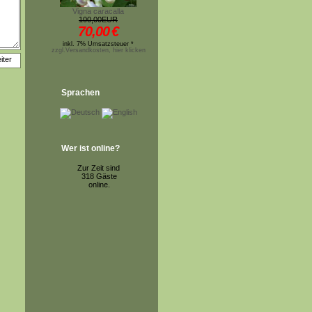
Vigna caracalla
100,00EUR
70,00
€
inkl. 7% Umsatzsteuer *
zzgl.Versandkosten, hier klicken
Sprachen
Wer ist online?
Zur Zeit sind
318 Gäste
online.