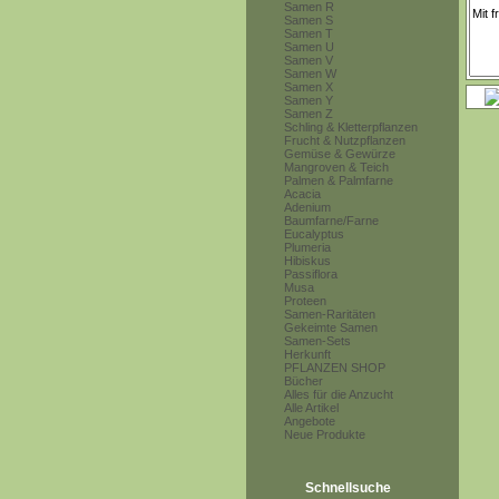
Samen R
Samen S
Samen T
Samen U
Samen V
Samen W
Samen X
Samen Y
Samen Z
Schling & Kletterpflanzen
Frucht & Nutzpflanzen
Gemüse & Gewürze
Mangroven & Teich
Palmen & Palmfarne
Acacia
Adenium
Baumfarne/Farne
Eucalyptus
Plumeria
Hibiskus
Passiflora
Musa
Proteen
Samen-Raritäten
Gekeimte Samen
Samen-Sets
Herkunft
PFLANZEN SHOP
Bücher
Alles für die Anzucht
Alle Artikel
Angebote
Neue Produkte
Schnellsuche