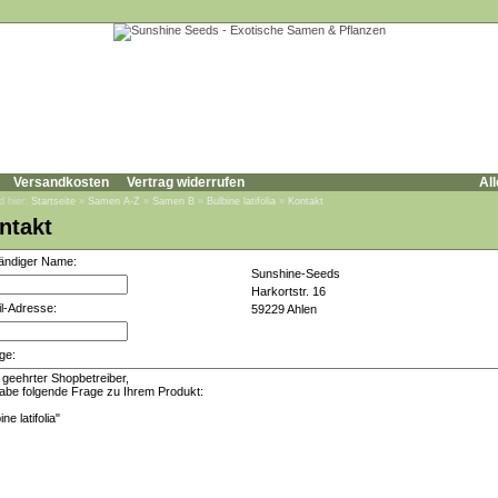
Versandkosten
Vertrag widerrufen
All
d hier:
Startseite
»
Samen A-Z
»
Samen B
»
Bulbine latifolia
»
Kontakt
ntakt
tändiger Name:
Sunshine-Seeds
Harkortstr. 16
l-Adresse:
59229 Ahlen
ge: