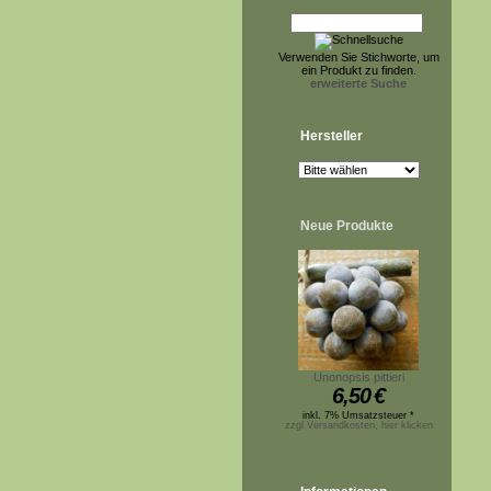
Verwenden Sie Stichworte, um
ein Produkt zu finden.
erweiterte Suche
Hersteller
Neue Produkte
Unonopsis pittieri
6,50
€
inkl. 7% Umsatzsteuer *
zzgl.Versandkosten, hier klicken