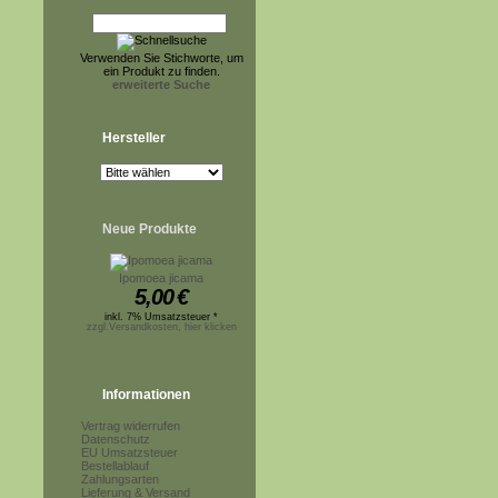
Verwenden Sie Stichworte, um
ein Produkt zu finden.
erweiterte Suche
Hersteller
Neue Produkte
Ipomoea jicama
5,00
€
inkl. 7% Umsatzsteuer *
zzgl.Versandkosten, hier klicken
Informationen
Vertrag widerrufen
Datenschutz
EU Umsatzsteuer
Bestellablauf
Zahlungsarten
Lieferung & Versand