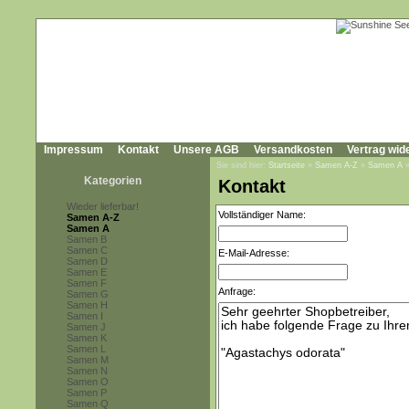
Impressum
Kontakt
Unsere AGB
Versandkosten
Vertrag wid
Sie sind hier:
Startseite
»
Samen A-Z
»
Samen A
Kategorien
Kontakt
Wieder lieferbar!
Vollständiger Name:
Samen A-Z
Samen A
Samen B
Samen C
E-Mail-Adresse:
Samen D
Samen E
Samen F
Anfrage:
Samen G
Samen H
Samen I
Samen J
Samen K
Samen L
Samen M
Samen N
Samen O
Samen P
Samen Q