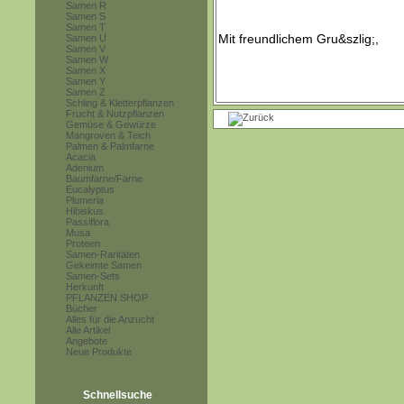
Samen R
Samen S
Samen T
Samen U
Samen V
Samen W
Samen X
Samen Y
Samen Z
Schling & Kletterpflanzen
Frucht & Nutzpflanzen
Gemüse & Gewürze
Mangroven & Teich
Palmen & Palmfarne
Acacia
Adenium
Baumfarne/Farne
Eucalyptus
Plumeria
Hibiskus
Passiflora
Musa
Proteen
Samen-Raritäten
Gekeimte Samen
Samen-Sets
Herkunft
PFLANZEN SHOP
Bücher
Alles für die Anzucht
Alle Artikel
Angebote
Neue Produkte
Schnellsuche