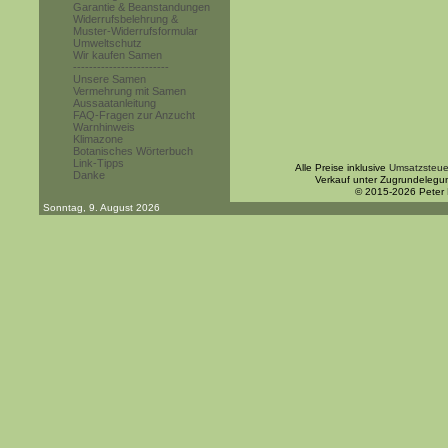
Garantie & Beanstandungen
Widerrufsbelehrung &
Muster-Widerrufsformular
Umweltschutz
Wir kaufen Samen
------------------------
Unsere Samen
Vermehrung mit Samen
Aussaatanleitung
FAQ-Fragen zur Anzucht
Warnhinweis
Klimazone
Botanisches Wörterbuch
Link-Tipps
Alle Preise inklusive
Umsatzsteue
Danke
Verkauf unter Zugrundelegu
© 2015-2026 Peter
Sonntag, 9. August 2026