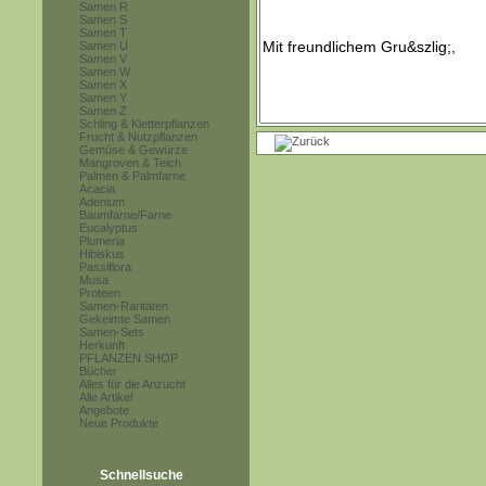
Samen R
Samen S
Samen T
Samen U
Samen V
Samen W
Samen X
Samen Y
Samen Z
Schling & Kletterpflanzen
Frucht & Nutzpflanzen
Gemüse & Gewürze
Mangroven & Teich
Palmen & Palmfarne
Acacia
Adenium
Baumfarne/Farne
Eucalyptus
Plumeria
Hibiskus
Passiflora
Musa
Proteen
Samen-Raritäten
Gekeimte Samen
Samen-Sets
Herkunft
PFLANZEN SHOP
Bücher
Alles für die Anzucht
Alle Artikel
Angebote
Neue Produkte
Schnellsuche