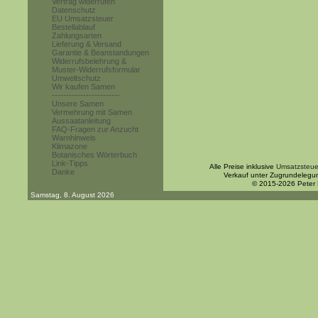
Vertrag widerrufen
Datenschutz
EU Umsatzsteuer
Bestellablauf
Zahlungsarten
Lieferung & Versand
Garantie & Beanstandungen
Widerrufsbelehrung &
Muster-Widerrufsformular
Umweltschutz
Wir kaufen Samen
------------------------
Unsere Samen
Vermehrung mit Samen
Aussaatanleitung
FAQ-Fragen zur Anzucht
Warnhinweis
Klimazone
Botanisches Wörterbuch
Link-Tipps
Alle Preise inklusive
Umsatzsteue
Danke
Verkauf unter Zugrundelegu
© 2015-2026 Peter
Samstag, 8. August 2026