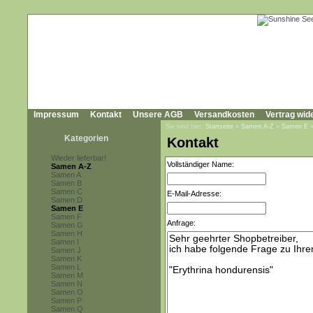
Impressum
Kontakt
Unsere AGB
Versandkosten
Vertrag wid
Sie sind hier:
Startseite
»
Samen A-Z
»
Samen E
Kategorien
Kontakt
Wieder lieferbar!
Vollständiger Name:
Samen A-Z
Samen A
Samen B
Samen C
E-Mail-Adresse:
Samen D
Samen E
Samen F
Anfrage:
Samen G
Samen H
Samen I
Samen J
Samen K
Samen L
Samen M
Samen N
Samen O
Samen P
Samen Q