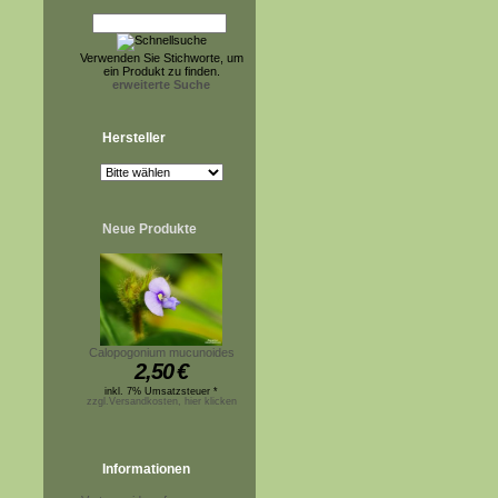
Verwenden Sie Stichworte, um
ein Produkt zu finden.
erweiterte Suche
Hersteller
Neue Produkte
Calopogonium mucunoides
2,50
€
inkl. 7% Umsatzsteuer *
zzgl.Versandkosten, hier klicken
Informationen