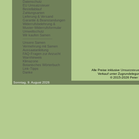
Datenschutz
EU Umsatzsteuer
Bestellablauf
Zahlungsarten
Lieferung & Versand
Garantie & Beanstandungen
Widerrufsbelehrung &
Muster-Widerrufsformular
Umweltschutz
Wir kaufen Samen
------------------------
Unsere Samen
Vermehrung mit Samen
Aussaatanleitung
FAQ-Fragen zur Anzucht
Warnhinweis
Klimazone
Botanisches Wörterbuch
Link-Tipps
Alle Preise inklusive
Umsatzsteue
Danke
Verkauf unter Zugrundelegu
© 2015-2026 Peter
Sonntag, 9. August 2026