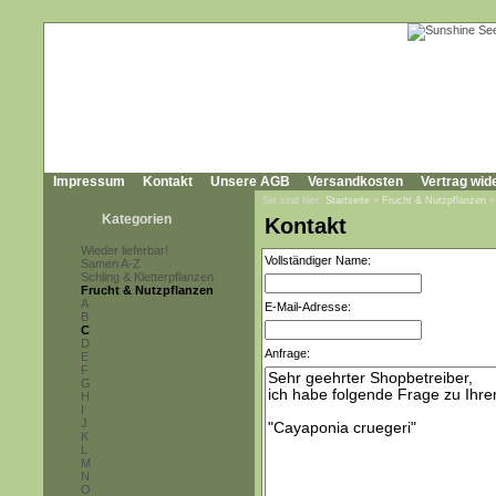
Impressum
Kontakt
Unsere AGB
Versandkosten
Vertrag wid
Sie sind hier:
Startseite
»
Frucht & Nutzpflanzen
Kategorien
Kontakt
Wieder lieferbar!
Vollständiger Name:
Samen A-Z
Schling & Kletterpflanzen
Frucht & Nutzpflanzen
A
E-Mail-Adresse:
B
C
D
Anfrage:
E
F
G
H
I
J
K
L
M
N
O