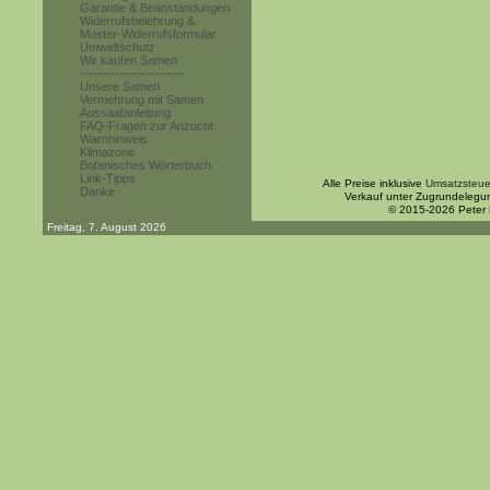
Garantie & Beanstandungen
Widerrufsbelehrung &
Muster-Widerrufsformular
Umweltschutz
Wir kaufen Samen
------------------------
Unsere Samen
Vermehrung mit Samen
Aussaatanleitung
FAQ-Fragen zur Anzucht
Warnhinweis
Klimazone
Botanisches Wörterbuch
Link-Tipps
Alle Preise inklusive
Umsatzsteue
Danke
Verkauf unter Zugrundelegu
© 2015-2026 Peter
Freitag, 7. August 2026