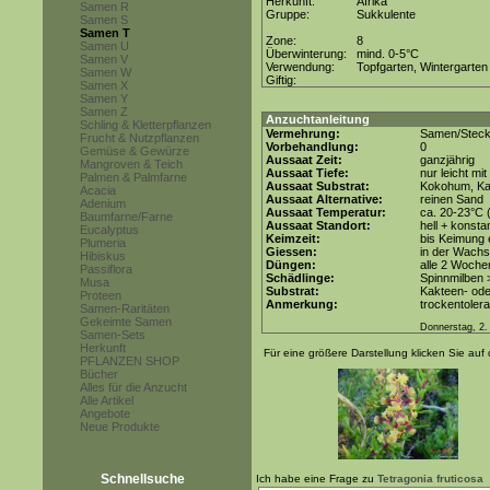
Herkunft:
Afrika
Samen R
Gruppe:
Sukkulente
Samen S
Samen T
Zone:
8
Samen U
Überwinterung:
mind. 0-5°C
Samen V
Verwendung:
Topfgarten, Wintergarten
Samen W
Giftig:
Samen X
Samen Y
Samen Z
Anzuchtanleitung
Schling & Kletterpflanzen
Vermehrung:
Samen/Steck
Frucht & Nutzpflanzen
Vorbehandlung:
0
Gemüse & Gewürze
Aussaat Zeit:
ganzjährig
Mangroven & Teich
Aussaat Tiefe:
nur leicht mi
Palmen & Palmfarne
Aussaat Substrat:
Kokohum, Kak
Acacia
Aussaat Alternative:
reinen Sand
Adenium
Aussaat Temperatur:
ca. 20-23°C 
Baumfarne/Farne
Aussaat Standort:
hell + konsta
Eucalyptus
Keimzeit:
bis Keimung e
Plumeria
Giessen:
in der Wach
Hibiskus
Düngen:
alle 2 Woche
Passiflora
Schädlinge:
Spinnmilben 
Musa
Substrat:
Kakteen- oder
Proteen
Anmerkung:
trockentolera
Samen-Raritäten
Gekeimte Samen
Donnerstag, 2.
Samen-Sets
Herkunft
Für eine größere Darstellung klicken Sie auf 
PFLANZEN SHOP
Bücher
Alles für die Anzucht
Alle Artikel
Angebote
Neue Produkte
Schnellsuche
Ich habe eine Frage zu
Tetragonia fruticosa