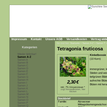
Impressum
Kontakt
Unsere AGB
Versandkosten
Vertrag wid
Sie sind hier:
Startseite
»
Samen A-Z
»
Samen T
Kategorien
Tetragonia fruticosa
Wieder lieferbar!
Kinkelbossie
Samen A-Z
(10 Korn)
Samen A
Samen B
Samen C
Samen D
immergrüner, kl
Samen E
Stielen und we
Samen F
tiefgrünen Blät
Samen G
Samen H
aufrechte Blüte
2,30
€
Samen I
Blüten mit he
Samen J
inkl. 7% Umsatzsteuer *
Samen K
zzgl.Versandkosten, hier
Samen L
klicken
Samen M
Samen N
Steckbrief
Samen O
Familie:
Aizoaceae
Samen P
Mittagsblumengewächse
Samen Q