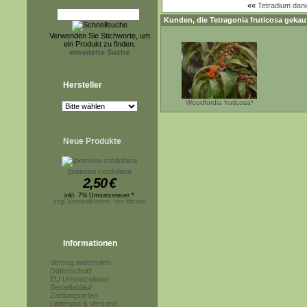
««
Tetradium daniel
Kunden, die
Tetragonia fruticosa
gekauf
Verwenden Sie Stichworte, um
ein Produkt zu finden.
erweiterte Suche
Hersteller
Woodfordia fruticosa*
Neue Produkte
Ipomoea cordofana
2,50
€
inkl. 7% Umsatzsteuer *
zzgl.Versandkosten, hier klicken
Informationen
Vertrag widerrufen
Datenschutz
EU Umsatzsteuer
Bestellablauf
Zahlungsarten
Lieferung & Versand