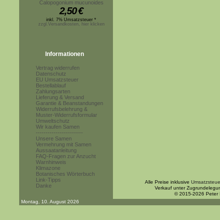
Calopogonium mucunoides
2,50
€
inkl. 7% Umsatzsteuer *
zzgl.Versandkosten, hier klicken
Informationen
Vertrag widerrufen
Datenschutz
EU Umsatzsteuer
Bestellablauf
Zahlungsarten
Lieferung & Versand
Garantie & Beanstandungen
Widerrufsbelehrung &
Muster-Widerrufsformular
Umweltschutz
Wir kaufen Samen
------------------------
Unsere Samen
Vermehrung mit Samen
Aussaatanleitung
FAQ-Fragen zur Anzucht
Warnhinweis
Klimazone
Botanisches Wörterbuch
Link-Tipps
Alle Preise inklusive
Umsatzsteue
Danke
Verkauf unter Zugrundelegu
© 2015-2026 Peter
Montag, 10. August 2026