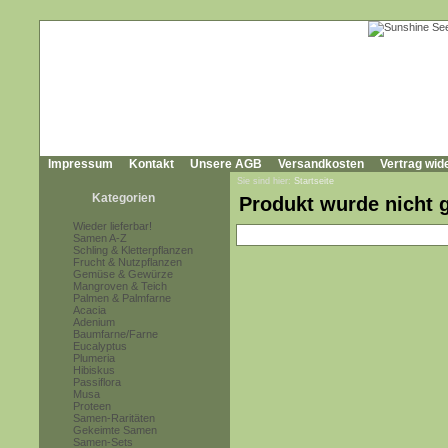
Impressum
Kontakt
Unsere AGB
Versandkosten
Vertrag wid
Sie sind hier:
Startseite
Kategorien
Produkt wurde nicht 
Wieder lieferbar!
Samen A-Z
Schling & Kletterpflanzen
Frucht & Nutzpflanzen
Gemüse & Gewürze
Mangroven & Teich
Palmen & Palmfarne
Acacia
Adenium
Baumfarne/Farne
Eucalyptus
Plumeria
Hibiskus
Passiflora
Musa
Proteen
Samen-Raritäten
Gekeimte Samen
Samen-Sets