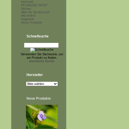
Herkunft
PFLANZEN SHOP
Bücher
Alles für die Anzucht
Alle Artikel
Angebote
Neue Produkte
Schnellsuche
Verwenden Sie Stichworte, um
ein Produkt zu finden.
erweiterte Suche
Hersteller
Neue Produkte