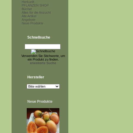
Herkunft
PFLANZEN SHOP
Bücher
Alles für die Anzucht
Alle Artikel
Angebote
Neue Produkte
Schnellsuche
Verwenden Sie Stichworte, um
ein Produkt zu finden.
erweiterte Suche
Hersteller
Neue Produkte