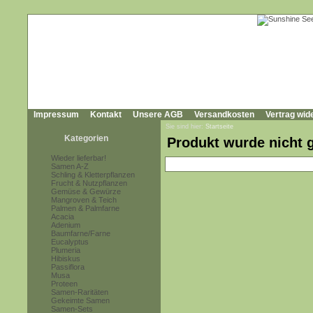
Impressum
Kontakt
Unsere AGB
Versandkosten
Vertrag wid
Sie sind hier:
Startseite
Kategorien
Produkt wurde nicht 
Wieder lieferbar!
Samen A-Z
Schling & Kletterpflanzen
Frucht & Nutzpflanzen
Gemüse & Gewürze
Mangroven & Teich
Palmen & Palmfarne
Acacia
Adenium
Baumfarne/Farne
Eucalyptus
Plumeria
Hibiskus
Passiflora
Musa
Proteen
Samen-Raritäten
Gekeimte Samen
Samen-Sets