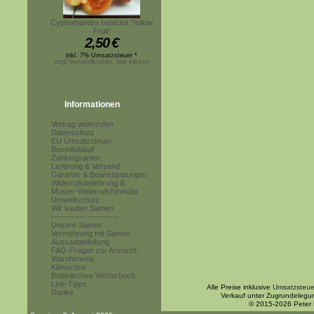
Cyphomandra betacea 'Yellow
Fruit'
2,50
€
inkl. 7% Umsatzsteuer *
zzgl.Versandkosten, hier klicken
Informationen
Vertrag widerrufen
Datenschutz
EU Umsatzsteuer
Bestellablauf
Zahlungsarten
Lieferung & Versand
Garantie & Beanstandungen
Widerrufsbelehrung &
Muster-Widerrufsformular
Umweltschutz
Wir kaufen Samen
------------------------
Unsere Samen
Vermehrung mit Samen
Aussaatanleitung
FAQ-Fragen zur Anzucht
Warnhinweis
Klimazone
Botanisches Wörterbuch
Link-Tipps
Alle Preise inklusive
Umsatzsteue
Danke
Verkauf unter Zugrundelegu
© 2015-2026 Peter