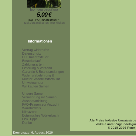
Ipomoea pauciflora
5,00
€
inkl. 7% Umsatzsteuer *
zzgl.Versandkosten, hier klicken
Informationen
Vertrag widerrufen
Datenschutz
EU Umsatzsteuer
Bestellablauf
Zahlungsarten
Lieferung & Versand
Garantie & Beanstandungen
Widerrufsbelehrung &
Muster-Widerrufsformular
Umweltschutz
Wir kaufen Samen
------------------------
Unsere Samen
Vermehrung mit Samen
Aussaatanleitung
FAQ-Fragen zur Anzucht
Warnhinweis
Klimazone
Botanisches Wörterbuch
Link-Tipps
Alle Preise inklusive
Umsatzsteue
Danke
Verkauf unter Zugrundelegu
© 2015-2026 Peter
Donnerstag, 6. August 2026