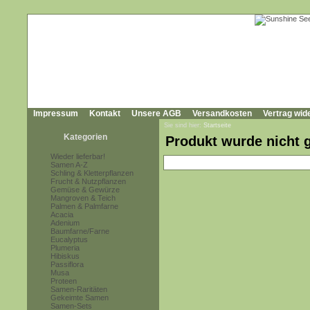
Impressum
Kontakt
Unsere AGB
Versandkosten
Vertrag wid
Sie sind hier:
Startseite
Kategorien
Produkt wurde nicht 
Wieder lieferbar!
Samen A-Z
Schling & Kletterpflanzen
Frucht & Nutzpflanzen
Gemüse & Gewürze
Mangroven & Teich
Palmen & Palmfarne
Acacia
Adenium
Baumfarne/Farne
Eucalyptus
Plumeria
Hibiskus
Passiflora
Musa
Proteen
Samen-Raritäten
Gekeimte Samen
Samen-Sets