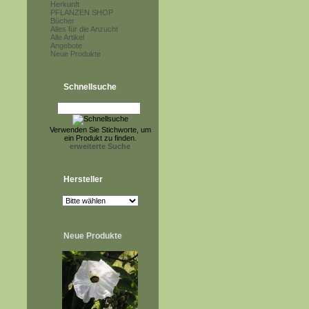
Herkunft
PFLANZEN SHOP
Bücher
Alles für die Anzucht
Alle Artikel
Angebote
Neue Produkte
Schnellsuche
Verwenden Sie Stichworte, um
ein Produkt zu finden.
erweiterte Suche
Hersteller
Neue Produkte