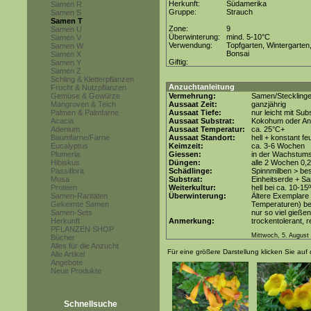
Herkunft:
Südamerika
Samen R
Gruppe:
Strauch
Samen S
Samen T
Zone:
9
Samen U
Überwinterung:
mind. 5-10°C
Samen V
Verwendung:
Topfgarten, Wintergarten
Samen W
Bonsai
Samen X
Giftig:
Samen Y
Samen Z
Schling & Kletterpflanzen
Anzuchtanleitung
Frucht & Nutzpflanzen
Gemüse & Gewürze
Vermehrung:
Samen/Steckling
Mangroven & Teich
Aussaat Zeit:
ganzjährig
Palmen & Palmfarne
Aussaat Tiefe:
nur leicht mit Su
Acacia
Aussaat Substrat:
Kokohum oder Anz
Adenium
Aussaat Temperatur:
ca. 25°C+
Baumfarne/Farne
Aussaat Standort:
hell + konstant fe
Eucalyptus
Keimzeit:
ca. 3-6 Wochen
Plumeria
Giessen:
in der Wachstum
Hibiskus
Düngen:
alle 2 Wochen 0,
Passiflora
Schädlinge:
Spinnmilben > be
Musa
Substrat:
Einheitserde + Sa
Proteen
Weiterkultur:
hell bei ca. 10-15
Samen-Raritäten
Überwinterung:
Ältere Exemplare 
Gekeimte Samen
Temperaturen) be
Samen-Sets
nur so viel gießen
Herkunft
Anmerkung:
trockentolerant, 
PFLANZEN SHOP
Mittwoch, 5. August
Bücher
Alles für die Anzucht
Für eine größere Darstellung klicken Sie auf 
Alle Artikel
Angebote
Neue Produkte
Schnellsuche