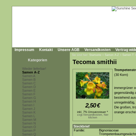
Impressum
Kontakt
Unsere AGB
Versandkosten
Vertrag wid
Sie sind hier:
Startseite
»
Samen A-Z
»
Samen T
Kategorien
Tecoma smithii
Wieder lieferbar!
Trompetenstr
Samen A-Z
(30 Korn)
Samen A
Samen B
Samen C
Samen D
immergrüner od
Samen E
gegenständig a
Samen F
bestehend aus 
Samen G
Samen H
unregelmäßig, 
2,50
€
Samen I
Die großen, tr
Samen J
orange erschei
Samen K
inkl. 7% Umsatzsteuer *
zzgl.Versandkosten, hier
Samen L
klicken
Samen M
Samen N
Steckbrief
Samen O
Familie:
Bignoniaceae
Samen P
Trompetenbaumgewäch
Samen Q