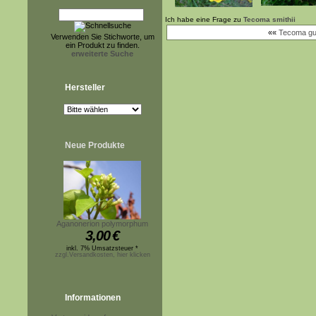
Ich habe eine Frage zu
Tecoma smithii
««
Tecoma g
Verwenden Sie Stichworte, um
ein Produkt zu finden.
erweiterte Suche
Hersteller
Neue Produkte
Aganonerion polymorphum
3,00
€
inkl. 7% Umsatzsteuer *
zzgl.Versandkosten, hier klicken
Informationen