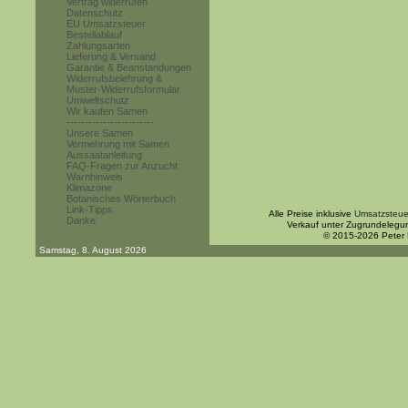
Vertrag widerrufen
Datenschutz
EU Umsatzsteuer
Bestellablauf
Zahlungsarten
Lieferung & Versand
Garantie & Beanstandungen
Widerrufsbelehrung &
Muster-Widerrufsformular
Umweltschutz
Wir kaufen Samen
------------------------
Unsere Samen
Vermehrung mit Samen
Aussaatanleitung
FAQ-Fragen zur Anzucht
Warnhinweis
Klimazone
Botanisches Wörterbuch
Link-Tipps
Alle Preise inklusive
Umsatzsteue
Danke
Verkauf unter Zugrundelegu
© 2015-2026 Peter
Samstag, 8. August 2026