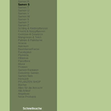
Samen R
Samen S
Samen T
Samen U
Samen V
Samen W
Samen X
Samen Y
Samen Z
Schling & Kletterpflanzen
Frucht & Nutzpflanzen
Gemüse & Gewürze
Mangroven & Teich
Palmen & Palmfarne
Acacia
Adenium
Baumfarne/Farne
Eucalyptus
Plumeria
Hibiskus
Passiflora
Musa
Proteen
Samen-Raritäten
Gekeimte Samen
Samen-Sets
Herkunft
PFLANZEN SHOP
Bücher
Alles für die Anzucht
Alle Artikel
Angebote
Neue Produkte
Schnellsuche