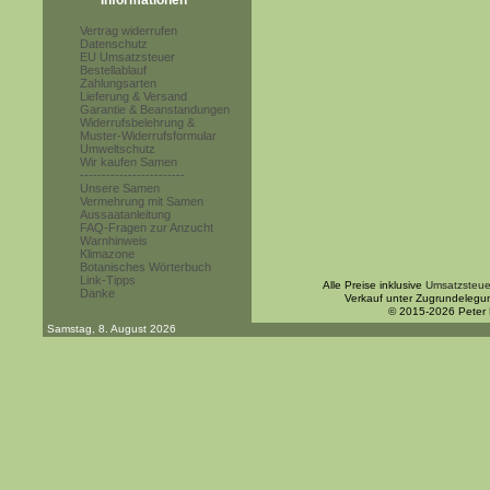
Informationen
Vertrag widerrufen
Datenschutz
EU Umsatzsteuer
Bestellablauf
Zahlungsarten
Lieferung & Versand
Garantie & Beanstandungen
Widerrufsbelehrung &
Muster-Widerrufsformular
Umweltschutz
Wir kaufen Samen
------------------------
Unsere Samen
Vermehrung mit Samen
Aussaatanleitung
FAQ-Fragen zur Anzucht
Warnhinweis
Klimazone
Botanisches Wörterbuch
Link-Tipps
Alle Preise inklusive
Umsatzsteue
Danke
Verkauf unter Zugrundelegu
© 2015-2026 Peter
Samstag, 8. August 2026