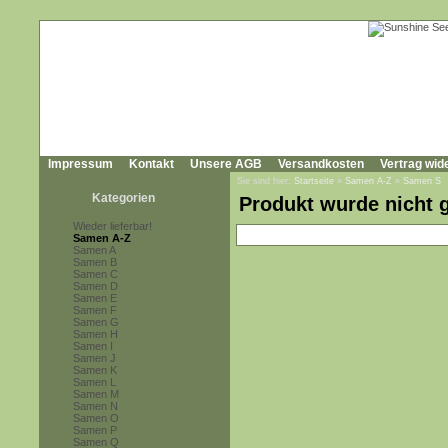
Impressum
Kontakt
Unsere AGB
Versandkosten
Vertrag wid
Sie sind hier:
Startseite
»
Samen A-Z
»
Samen S
Kategorien
Produkt wurde nicht 
Wieder lieferbar!
Samen A-Z
Samen A
Samen B
Samen C
Samen D
Samen E
Samen F
Samen G
Samen H
Samen I
Samen J
Samen K
Samen L
Samen M
Samen N
Samen O
Samen P
Samen Q