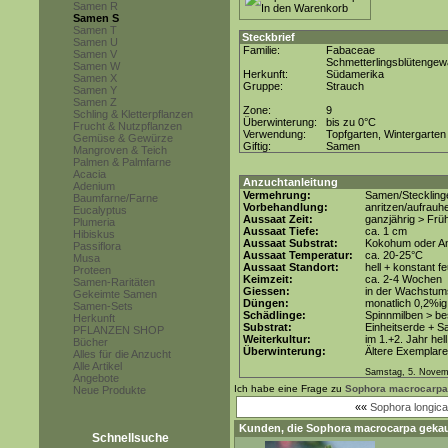
Samen R
Samen S
Samen T
Steckbrief
Samen U
Familie:
Fabaceae
Samen V
Schmetterlingsblütenge
Samen W
Herkunft:
Südamerika
Samen X
Gruppe:
Strauch
Samen Y
Samen Z
Zone:
9
Schling & Kletterpflanzen
Überwinterung:
bis zu 0°C
Frucht & Nutzpflanzen
Verwendung:
Topfgarten, Wintergarten
Gemüse & Gewürze
Giftig:
Samen
Mangroven & Teich
Palmen & Palmfarne
Acacia
Anzuchtanleitung
Adenium
Vermehrung:
Samen/Steckling
Baumfarne/Farne
Vorbehandlung:
anritzen/aufrauh
Eucalyptus
Aussaat Zeit:
ganzjährig > Frü
Plumeria
Aussaat Tiefe:
ca. 1 cm
Hibiskus
Aussaat Substrat:
Kokohum oder An
Passiflora
Aussaat Temperatur:
ca. 20-25°C
Musa
Aussaat Standort:
hell + konstant f
Proteen
Keimzeit:
ca. 2-4 Wochen
Samen-Raritäten
Giessen:
in der Wachstums
Gekeimte Samen
Düngen:
monatlich 0,2%ig
Samen-Sets
Schädlinge:
Spinnmilben > be
Herkunft
Substrat:
Einheitserde + Sa
PFLANZEN SHOP
Weiterkultur:
im 1.+2. Jahr hel
Bücher
Überwinterung:
Ältere Exemplare
Alles für die Anzucht
Alle Artikel
Samstag, 5. Novem
Angebote
Ich habe eine Frage zu
Sophora macrocarpa
Neue Produkte
««
Sophora longica
Kunden, die
Sophora macrocarpa
gekau
Schnellsuche