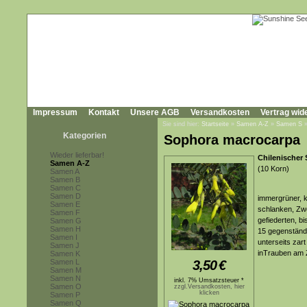
Impressum
Kontakt
Unsere AGB
Versandkosten
Vertrag wid
Sie sind hier:
Startseite
»
Samen A-Z
»
Samen S
Kategorien
Sophora macrocarpa
Wieder lieferbar!
Chilenischer
Samen A-Z
(10 Korn)
Samen A
Samen B
Samen C
Samen D
immergrüner, kl
Samen E
schlanken, Zw
Samen F
gefiederten, bi
Samen G
Samen H
15 gegenständi
Samen I
unterseits zar
Samen J
inTrauben am
Samen K
Samen L
3,50
€
Samen M
Samen N
inkl. 7% Umsatzsteuer *
Samen O
zzgl.Versandkosten, hier
klicken
Samen P
Samen Q