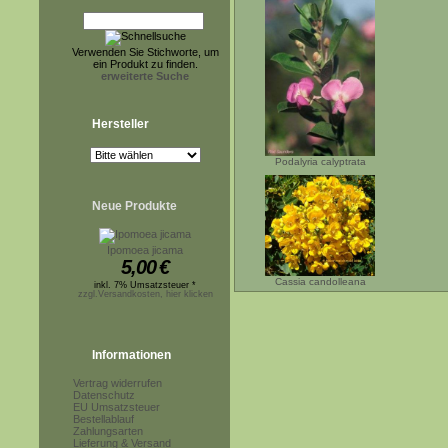
Verwenden Sie Stichworte, um
ein Produkt zu finden.
erweiterte Suche
Hersteller
Podalyria calyptrata
Neue Produkte
Ipomoea jicama
5,00
€
Cassia candolleana
inkl. 7% Umsatzsteuer *
zzgl.Versandkosten, hier klicken
Informationen
Vertrag widerrufen
Datenschutz
EU Umsatzsteuer
Bestellablauf
Zahlungsarten
Lieferung & Versand