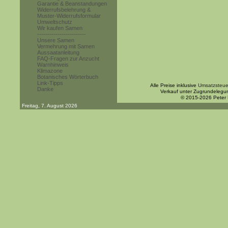
Garantie & Beanstandungen
Widerrufsbelehrung &
Muster-Widerrufsformular
Umweltschutz
Wir kaufen Samen
------------------------
Unsere Samen
Vermehrung mit Samen
Aussaatanleitung
FAQ-Fragen zur Anzucht
Warnhinweis
Klimazone
Botanisches Wörterbuch
Link-Tipps
Alle Preise inklusive
Umsatzsteue
Danke
Verkauf unter Zugrundelegu
© 2015-2026 Peter
Freitag, 7. August 2026