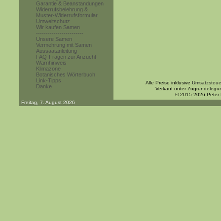
Garantie & Beanstandungen
Widerrufsbelehrung &
Muster-Widerrufsformular
Umweltschutz
Wir kaufen Samen
------------------------
Unsere Samen
Vermehrung mit Samen
Aussaatanleitung
FAQ-Fragen zur Anzucht
Warnhinweis
Klimazone
Botanisches Wörterbuch
Link-Tipps
Alle Preise inklusive
Umsatzsteue
Danke
Verkauf unter Zugrundelegu
© 2015-2026 Peter
Freitag, 7. August 2026