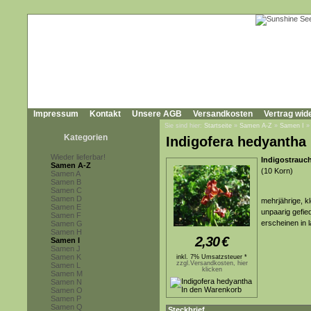
Impressum
Kontakt
Unsere AGB
Versandkosten
Vertrag wid
Sie sind hier:
Startseite
»
Samen A-Z
»
Samen I
Kategorien
Indigofera hedyantha
Wieder lieferbar!
Indigostrauc
Samen A-Z
(10 Korn)
Samen A
Samen B
Samen C
Samen D
mehrjährige, k
Samen E
unpaarig gefie
Samen F
erscheinen in 
Samen G
Samen H
2,30
€
Samen I
Samen J
Samen K
inkl. 7% Umsatzsteuer *
zzgl.Versandkosten, hier
Samen L
klicken
Samen M
Samen N
Samen O
Samen P
Samen Q
Steckbrief