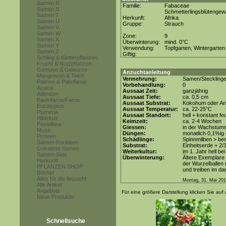
Samen R
Familie:
Fabaceae
Samen S
Schmetterlingsblütenge
Samen T
Herkunft:
Afrika
Samen U
Gruppe:
Strauch
Samen V
Samen W
Zone:
9
Samen X
Überwinterung:
mind. 0°C
Samen Y
Verwendung:
Topfgarten, Wintergarten
Samen Z
Giftig:
Schling & Kletterpflanzen
Frucht & Nutzpflanzen
Gemüse & Gewürze
Anzuchtanleitung
Mangroven & Teich
Vermehrung:
Samen/Steckling
Palmen & Palmfarne
Vorbehandlung:
0
Acacia
Aussaat Zeit:
ganzjährig
Adenium
Aussaat Tiefe:
ca. 0,5 cm
Baumfarne/Farne
Aussaat Substrat:
Kokohum oder Anz
Eucalyptus
Aussaat Temperatur:
ca. 22-25°C
Plumeria
Aussaat Standort:
hell + konstant fe
Hibiskus
Keimzeit:
ca. 2-4 Wochen
Passiflora
Giessen:
in der Wachstum
Musa
Düngen:
monatlich 0,1%ig
Proteen
Schädlinge:
Spinnmilben > be
Samen-Raritäten
Substrat:
Einheitserde + 2/3
Gekeimte Samen
Weiterkultur:
im 1. Jahr hell be
Samen-Sets
Überwinterung:
Ältere Exemplare 
Herkunft
der Wurzelballen n
PFLANZEN SHOP
und treiben im d
Bücher
Alles für die Anzucht
Montag, 31. Mai 20
Alle Artikel
Angebote
Für eine größere Darstellung klicken Sie auf 
Neue Produkte
Schnellsuche