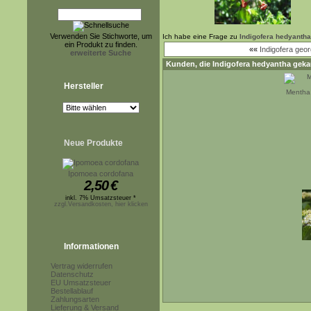
Verwenden Sie Stichworte, um
Ich habe eine Frage zu
Indigofera hedyantha
ein Produkt zu finden.
««
Indigofera geor
erweiterte Suche
Kunden, die
Indigofera hedyantha
gekau
Hersteller
Mentha 
Neue Produkte
Ipomoea cordofana
2,50
€
inkl. 7% Umsatzsteuer *
zzgl.Versandkosten, hier klicken
Informationen
Vertrag widerrufen
Datenschutz
EU Umsatzsteuer
Bestellablauf
Zahlungsarten
Lieferung & Versand