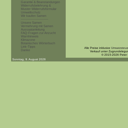
Garantie & Beanstandungen
Widerrufsbelehrung &
Muster-Widerrufsformular
Umweltschutz
Wir kaufen Samen
------------------------
Unsere Samen
Vermehrung mit Samen
Aussaatanleitung
FAQ-Fragen zur Anzucht
Warnhinweis
Klimazone
Botanisches Wörterbuch
Link-Tipps
Alle Preise inklusive
Umsatzsteue
Danke
Verkauf unter Zugrundelegu
© 2015-2026 Peter
Sonntag, 9. August 2026