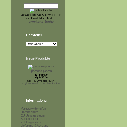
Verwenden Sie Stichworte, um
ein Produkt zu finden.
erweiterte Suche
Hersteller
Neue Produkte
Ipomoea jicama
5,00
€
inkl. 7% Umsatzsteuer *
zzgl.Versandkosten, hier klicken
Informationen
Vertrag widerrufen
Datenschutz
EU Umsatzsteuer
Bestellablauf
Zahlungsarten
Lieferung & Versand