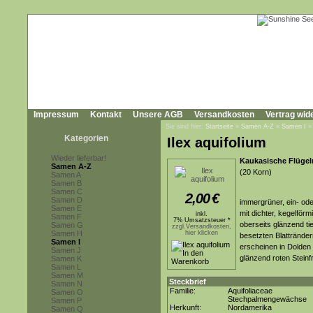
Impressum
Kontakt
Unsere AGB
Versandkosten
Vertrag wid
Sie sind hier:
Startseite
»
Samen A-Z
»
Samen I
Kategorien
Ilex aquifolium
Wieder lieferbar!
Kaukasische Flügel
Samen A-Z
(20 Korn)
Samen A
Samen B
Samen C
2,00
€
Samen D
immergrüner, ein- od
Samen E
mit dichter, kegelför
inkl.
Samen F
7% Umsatzsteuer *
oberseits glänzend ti
Samen G
zzgl.Versandkosten,
Samen H
hier klicken
besetzten Blattränder
Samen I
erscheinen in Dolden 
Samen J
glänzend roten Steinf
Samen K
Samen L
Samen M
Steckbrief
Samen N
Familie:
Aquifoliaceae
Samen O
Stechpalmengewächse
Samen P
Herkunft:
Nordamerika
Samen Q