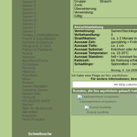
Gruppe:
Strauch
Samen R
Zone:
Samen S
Überwinterung:
Samen T
Verwendung:
Samen U
Giftig:
Samen V
Samen W
Samen X
Anzuchtanleitung
Samen Y
Vermehrung:
Samen/Steckling
Samen Z
Vorbehandlung:
0
Schling & Kletterpflanzen
Stratifikation:
ca. 1-2 Monate i
Frucht & Nutzpflanzen
Aussaat Zeit:
ganzjährig > Früh
Gemüse & Gewürze
Aussaat Tiefe:
ca. 1 cm
Mangroven & Teich
Aussaat Substrat:
Kokohum oder Anz
Palmen & Palmfarne
Aussaat Temperatur:
ca. 15-20°C
Acacia
Aussaat Standort:
hell + konstant fe
Adenium
Keimzeit:
bis Keimung erfol
Baumfarne/Farne
Schädlinge:
Spinnmilben > be
Eucalyptus
Plumeria
Montag, 6. Juli 2009
Hibiskus
Passiflora
Ich habe eine Frage zu
Ilex aquifolium
Musa
Für weitere Informationen, be
Proteen
««
Idria column
Samen-Raritäten
Gekeimte Samen
Kunden, die
Ilex aquifolium
gekauft hab
Samen-Sets
Herkunft
PFLANZEN SHOP
Leptospermum scoparium
Bücher
Alles für die Anzucht
Alle Artikel
Acacia buxifolia
Angebote
Neue Produkte
Schnellsuche