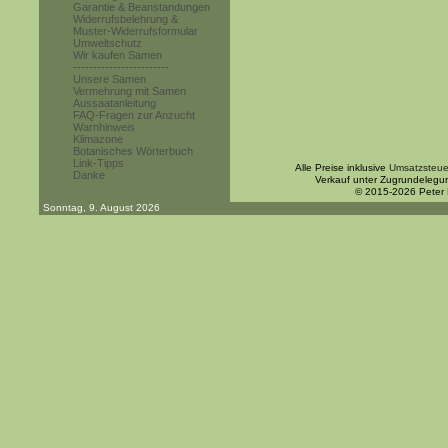
Garantie & Beanstandungen
Widerrufsbelehrung &
Muster-Widerrufsformular
Umweltschutz
Wir kaufen Samen
------------------------
Unsere Samen
Vermehrung mit Samen
Aussaatanleitung
FAQ-Fragen zur Anzucht
Warnhinweis
Klimazone
Botanisches Wörterbuch
Link-Tipps
Alle Preise inklusive
Umsatzsteue
Danke
Verkauf unter Zugrundelegu
© 2015-2026 Peter
Sonntag, 9. August 2026