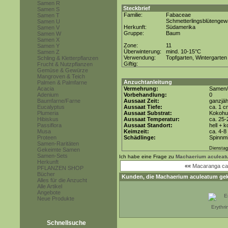
Samen R
Steckbrief
Samen S
Familie:
Fabaceae
Samen T
Schmetterlingsblütenge
Samen U
Herkunft:
Südamerika
Samen V
Gruppe:
Baum
Samen W
Samen X
Zone:
11
Samen Y
Überwinterung:
mind. 10-15°C
Samen Z
Verwendung:
Topfgarten, Wintergarten
Schling & Kletterpflanzen
Giftig:
Frucht & Nutzpflanzen
Gemüse & Gewürze
Mangroven & Teich
Anzuchtanleitung
Palmen & Palmfarne
Acacia
Vermehrung:
Samen/
Adenium
Vorbehandlung:
0
Baumfarne/Farne
Aussaat Zeit:
ganzjäh
Eucalyptus
Aussaat Tiefe:
ca. 1 c
Plumeria
Aussaat Substrat:
Kokohum
Hibiskus
Aussaat Temperatur:
ca. 25-
Passiflora
Aussaat Standort:
hell + 
Musa
Keimzeit:
ca. 4-
Proteen
Schädlinge:
Spinnmi
Samen-Raritäten
Dienstag
Gekeimte Samen
Samen-Sets
Ich habe eine Frage zu
Machaerium aculeat
Herkunft
««
Macaranga ca
PFLANZEN SHOP
Bücher
Kunden, die
Machaerium aculeatum
gek
Alles für die Anzucht
Alle Artikel
Angebote
Neue Produkte
Erythr
Schnellsuche