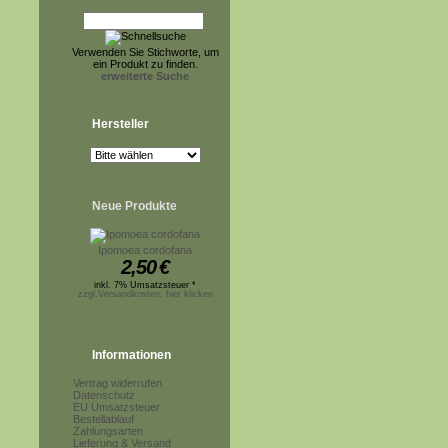
Verwenden Sie Stichworte, um
ein Produkt zu finden.
erweiterte Suche
Hersteller
Neue Produkte
Ipomoea cordofana
2,50
€
inkl. 7% Umsatzsteuer *
zzgl.Versandkosten, hier klicken
Informationen
Vertrag widerrufen
Datenschutz
EU Umsatzsteuer
Bestellablauf
Zahlungsarten
Lieferung & Versand