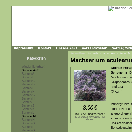
Impressum
Kontakt
Unsere AGB
Versandkosten
Vertrag wid
Sie sind hier:
Startseite
»
Samen A-Z
»
Samen M
Kategorien
Machaerium aculeat
Wieder lieferbar!
Dornen-Rosen
Samen A-Z
Synonyme:
Dr
Samen A
Samen B
Machaerium se
Samen C
Drepanocarpus 
Samen D
aculeata
Samen E
Samen F
(3 Korn)
Samen G
Samen H
Samen I
immergrüner, s
Samen J
3,00
€
dichter Krone,
Samen K
Samen L
angeordneten B
inkl. 7% Umsatzsteuer *
Samen M
zzgl.Versandkosten, hier
zusammensetzen
Samen N
klicken
und erscheinen
Samen O
Samen P
Bonsaigestaltu
Samen Q