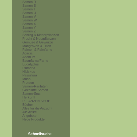
Samen R
Samen S
Samen T
Samen U
Samen V
Samen W
Samen X
Samen Y
Samen Z
Schling & Kletterpflanzen
Frucht & Nutzpflanzen
Gemüse & Gewürze
Mangroven & Teich
Palmen & Palmfarne
Acacia
Adenium
Baumfarne/Farne
Eucalyptus
Plumeria
Hibiskus
Passiflora
Musa
Proteen
Samen-Raritäten
Gekeimte Samen
Samen-Sets
Herkunft
PFLANZEN SHOP
Bücher
Alles für die Anzucht
Alle Artikel
Angebote
Neue Produkte
Schnellsuche