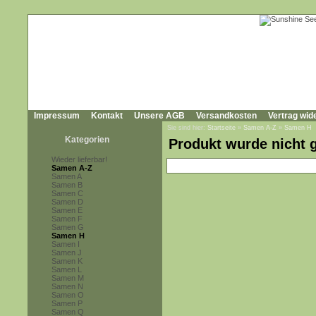
Impressum
Kontakt
Unsere AGB
Versandkosten
Vertrag wid
Sie sind hier:
Startseite
»
Samen A-Z
»
Samen H
Kategorien
Produkt wurde nicht 
Wieder lieferbar!
Samen A-Z
Samen A
Samen B
Samen C
Samen D
Samen E
Samen F
Samen G
Samen H
Samen I
Samen J
Samen K
Samen L
Samen M
Samen N
Samen O
Samen P
Samen Q