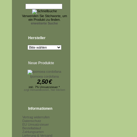
Verwenden Sie Stichworte, um
ein Produkt zu finden.
erweiterte Suche
Hersteller
Neue Produkte
Ipomoea cordofana
2,50
€
inkl. 7% Umsatzsteuer *
zzgl.Versandkosten, hier klicken
Informationen
Vertrag widerrufen
Datenschutz
EU Umsatzsteuer
Bestellablauf
Zahlungsarten
Lieferung & Versand