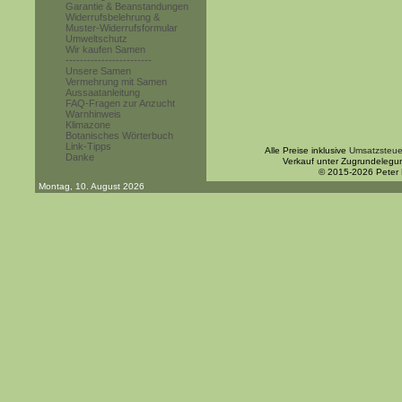
Garantie & Beanstandungen
Widerrufsbelehrung &
Muster-Widerrufsformular
Umweltschutz
Wir kaufen Samen
------------------------
Unsere Samen
Vermehrung mit Samen
Aussaatanleitung
FAQ-Fragen zur Anzucht
Warnhinweis
Klimazone
Botanisches Wörterbuch
Link-Tipps
Alle Preise inklusive
Umsatzsteue
Danke
Verkauf unter Zugrundelegu
© 2015-2026 Peter
Montag, 10. August 2026