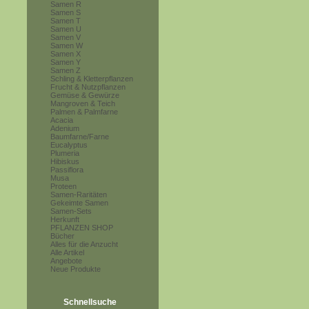
Samen R
Samen S
Samen T
Samen U
Samen V
Samen W
Samen X
Samen Y
Samen Z
Schling & Kletterpflanzen
Frucht & Nutzpflanzen
Gemüse & Gewürze
Mangroven & Teich
Palmen & Palmfarne
Acacia
Adenium
Baumfarne/Farne
Eucalyptus
Plumeria
Hibiskus
Passiflora
Musa
Proteen
Samen-Raritäten
Gekeimte Samen
Samen-Sets
Herkunft
PFLANZEN SHOP
Bücher
Alles für die Anzucht
Alle Artikel
Angebote
Neue Produkte
Schnellsuche