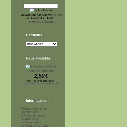
Verwenden Sie Stichworte, um
ein Produkt zu finden.
erweiterte Suche
Hersteller
Neue Produkte
Ipomoea cordofana
2,50
€
inkl. 7% Umsatzsteuer *
zzgl.Versandkosten, hier klicken
Informationen
Vertrag widerrufen
Datenschutz
EU Umsatzsteuer
Bestellablauf
Zahlungsarten
Lieferung & Versand