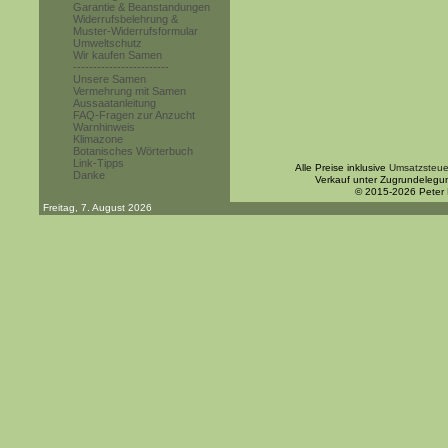
Garantie & Beanstandungen
Widerrufsbelehrung &
Muster-Widerrufsformular
Umweltschutz
Wir kaufen Samen
------------------------
Unsere Samen
Vermehrung mit Samen
Aussaatanleitung
FAQ-Fragen zur Anzucht
Warnhinweis
Klimazone
Botanisches Wörterbuch
Link-Tipps
Alle Preise inklusive
Umsatzsteue
Danke
Verkauf unter Zugrundelegu
© 2015-2026 Peter
Freitag, 7. August 2026