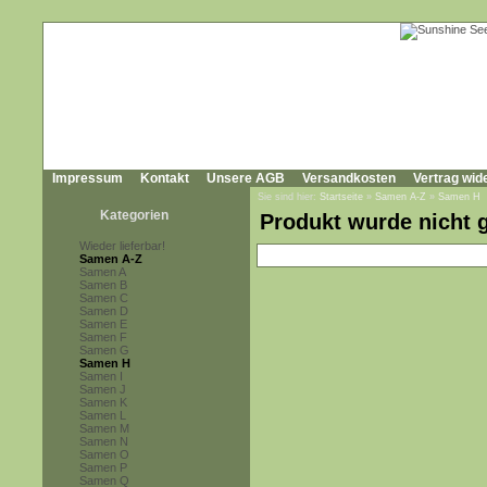
Impressum
Kontakt
Unsere AGB
Versandkosten
Vertrag wid
Sie sind hier:
Startseite
»
Samen A-Z
»
Samen H
Kategorien
Produkt wurde nicht 
Wieder lieferbar!
Samen A-Z
Samen A
Samen B
Samen C
Samen D
Samen E
Samen F
Samen G
Samen H
Samen I
Samen J
Samen K
Samen L
Samen M
Samen N
Samen O
Samen P
Samen Q